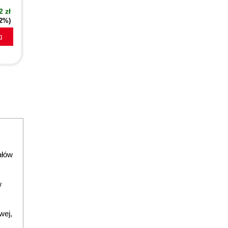
2 zł
52%)
a
ałów
w
wej,