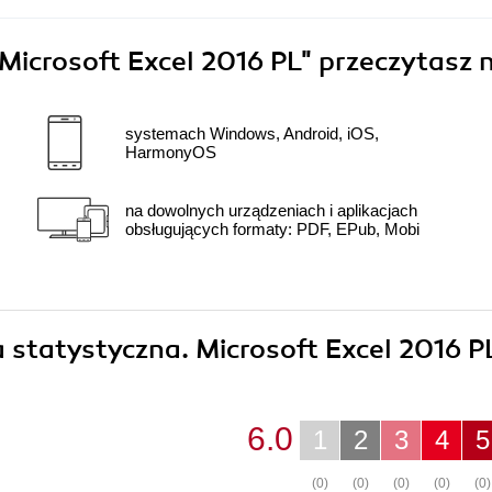
Microsoft Excel 2016 PL"
przeczytasz 
systemach Windows, Android, iOS,
HarmonyOS
na dowolnych urządzeniach i aplikacjach
obsługujących formaty: PDF, EPub, Mobi
a statystyczna. Microsoft Excel 2016 P
6.0
1
2
3
4
5
(0)
(0)
(0)
(0)
(0)