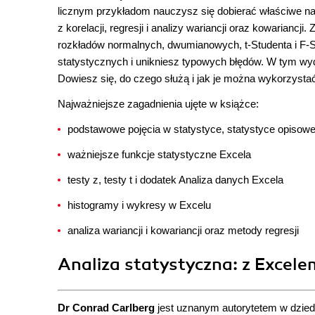
licznym przykładom nauczysz się dobierać właściwe na
z korelacji, regresji i analizy wariancji oraz kowarianc
rozkładów normalnych, dwumianowych, t-Studenta i F-
statystycznych i unikniesz typowych błędów. W tym wyd
Dowiesz się, do czego służą i jak je można wykorzysta
Najważniejsze zagadnienia ujęte w książce:
podstawowe pojęcia w statystyce, statystyce opisow
ważniejsze funkcje statystyczne Excela
testy z, testy t i dodatek Analiza danych Excela
histogramy i wykresy w Excelu
analiza wariancji i kowariancji oraz metody regresji
Analiza statystyczna: z Excele
Dr Conrad Carlberg
jest uznanym autorytetem w dziedzi