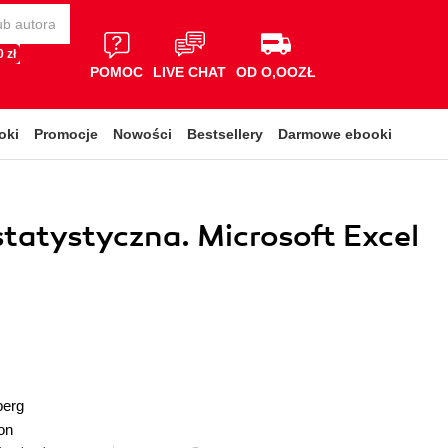
 zł
POMOC
LIVE CHAT
OD O,OOZŁ
oki
Promocje
Nowości
Bestsellery
Darmowe ebooki
statystyczna. Microsoft Excel
berg
on