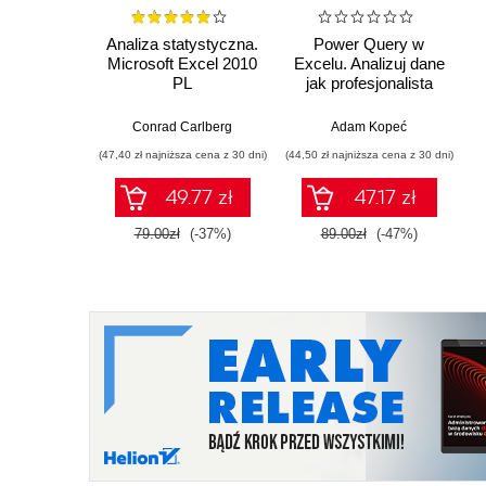
Analiza statystyczna.
Power Query w
Microsoft Excel 2010
Excelu. Analizuj dane
PL
jak profesjonalista
Conrad Carlberg
Adam Kopeć
(47,40 zł najniższa cena z 30 dni)
(44,50 zł najniższa cena z 30 dni)
49.77 zł
47.17 zł
79.00zł
(-37%)
89.00zł
(-47%)