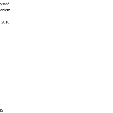
zystać
owaniem
u 2016.
 MS