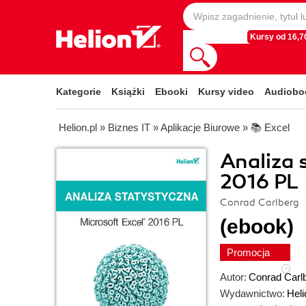
Kursy od 16,70
Kategorie
Książki
Ebooki
Kursy video
Audiobo
Helion.pl
»
Biznes IT
»
Aplikacje Biurowe
»
📚 Excel
Analiza 
2016 PL
Conrad Carlberg
(ebook)
Promocja
Autor:
Conrad Carl
Wydawnictwo:
Heli