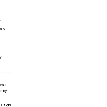
w
i o
y
ch i
obiny
. Dzięki