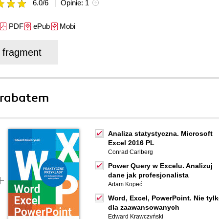
6.0
/
6
Opinie:
1
PDF
ePub
Mobi
j fragment
 rabatem
Analiza statystyczna. Microsoft
Excel 2016 PL
Conrad Carlberg
Power Query w Excelu. Analizuj
dane jak profesjonalista
Adam Kopeć
Word, Excel, PowerPoint. Nie tyl
dla zaawansowanych
Edward Krawczyński