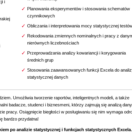
i i
Planowania eksperymentów i stosowania schematów
czynnikowych
rakiej
Obliczania i interpretowania mocy statystycznej testó
Rekodowania zmiennych nominalnych i pracy z danym
nierównych liczebnościach
i
Przeprowadzania analizy kowariancji i korygowania
średnich grup
Stosowania zaawansowanych funkcji Excela do analiz
statystycznej danych
em. Umożliwia tworzenie raportów, inteligentnych modeli, a także
lni badacze, studenci i biznesmeni, którzy zajmują się analizą dany
dzie pracy. Osiągnięcie biegłości w posługiwaniu się nim wymaga odr
ię bardzo przydatna!
m po analizie statystycznej i funkcjach statystycznych Excela