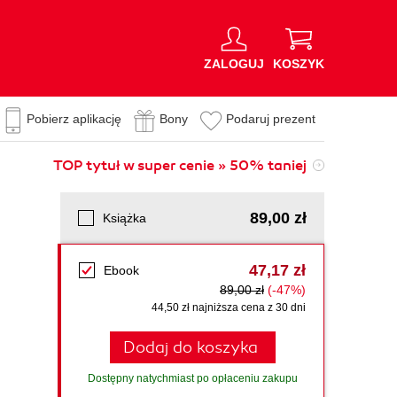
ZALOGUJ
KOSZYK
Pobierz aplikację
Bony
Podaruj prezent
TOP tytuł w super cenie » 50% taniej
89,00 zł
Książka
47,17 zł
Ebook
89,00 zł
(-47%)
44,50 zł najniższa cena z 30 dni
Dodaj do koszyka
Dostępny natychmiast po opłaceniu zakupu