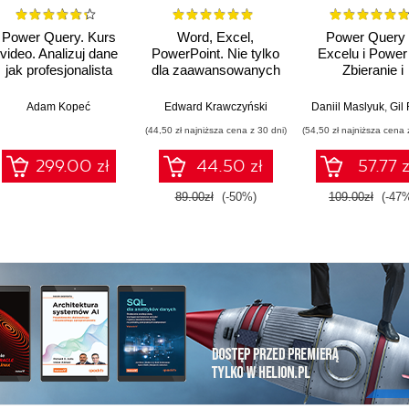
Power Query. Kurs
Word, Excel,
Power Query
video. Analizuj dane
PowerPoint. Nie tylko
Excelu i Power 
jak profesjonalista
dla zaawansowanych
Zbieranie i
przekształcan
danych. Wydani
Adam Kopeć
Edward Krawczyński
Daniil Maslyuk
,
Gil
(44,50 zł najniższa cena z 30 dni)
(54,50 zł najniższa cena 
299.00 zł
44.50 zł
57.77 z
89.00zł
(-50%)
109.00zł
(-47