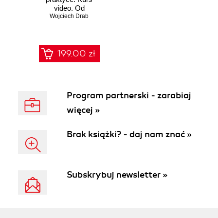
video. Od
wymagań klienta
Wojciech Drab
po końcowy raport
199.00 zł
Program partnerski - zarabiaj
więcej »
Brak książki? - daj nam znać »
Subskrybuj newsletter »