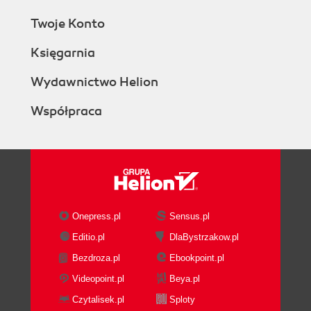
Twoje Konto
Księgarnia
Wydawnictwo Helion
Współpraca
Onepress.pl
Sensus.pl
Editio.pl
DlaBystrzakow.pl
Bezdroza.pl
Ebookpoint.pl
Videopoint.pl
Beya.pl
Czytalisek.pl
Sploty