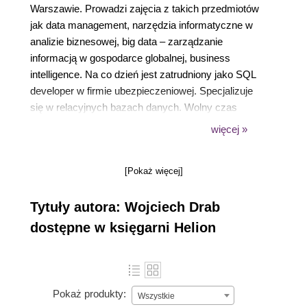
Warszawie. Prowadzi zajęcia z takich przedmiotów
jak data management, narzędzia informatyczne w
analizie biznesowej, big data – zarządzanie
informacją w gospodarce globalnej, business
intelligence. Na co dzień jest zatrudniony jako SQL
developer w firmie ubezpieczeniowej. Specjalizuje
się w relacyjnych bazach danych. Wolny czas
chętnie spędza w podróży – do dziś odwiedził
więcej »
niemal siedemdziesiąt krajów.
[Pokaż więcej]
Tytuły autora: Wojciech Drab
dostępne w księgarni Helion
Pokaż produkty:
Wszystkie