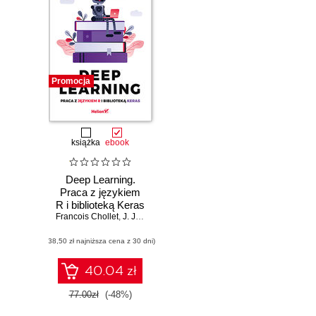
Promocja
książka
ebook
Deep Learning.
Praca z językiem
R i biblioteką Keras
Francois Chollet
,
J. J. Allaire
(38,50 zł najniższa cena z 30 dni)
40.04 zł
77.00zł
(-48%)