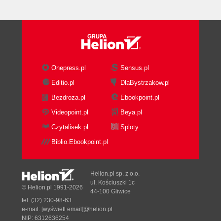
Onepress.pl
Sensus.pl
Editio.pl
DlaBystrzakow.pl
Bezdroza.pl
Ebookpoint.pl
Videopoint.pl
Beya.pl
Czytalisek.pl
Sploty
Biblio.Ebookpoint.pl
Helion.pl sp. z o.o.
ul. Kościuszki 1c
© Helion.pl 1991-2026
44-100 Gliwice
tel. (32) 230-98-63
e-mail:
[wyświetl email]@helion.pl
NIP: 6312636254