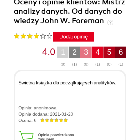
Oceny i opinie klientów: Mistrz
analizy danych. Od danych do
wiedzy John W. Foreman
Dodaj opinię
4.0
1
2
3
4
5
6
(0)
(1)
(0)
(1)
(0)
(1)
Świetna książka dla początkujących analityków.
Opinia: anonimowa
Opinia dodana: 2021-01-20
Ocena: 6
Opinia potwierdzona
zakupem