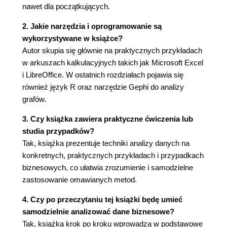
nawet dla początkujących.
Dziewczyny tańczą z dziewczynami, a chłopcy
drapią się po łokciach 51
2. Jakie narzędzia i oprogramowanie są
Prawdziwy problem: implementacja algorytmu
wykorzystywane w książce?
centroidów w e-mail marketingu 56
Autor skupia się głównie na praktycznych przykładach
Handel winem 56
w arkuszach kalkulacyjnych takich jak Microsoft Excel
Początkowy zbiór danych 57
i LibreOffice. W ostatnich rozdziałach pojawia się
Określanie tego, co chcemy mierzyć 57
również język R oraz narzędzie Gephi do analizy
Zacznij od czterech grup 61
grafów.
Odległość euklidesowa - pomiar odległości w
3. Czy książka zawiera praktyczne ćwiczenia lub
linii prostej 61
studia przypadków?
Odległość dla wszystkich! 64
Tak, książka prezentuje techniki analizy danych na
Określanie położenia środków klastrów 66
konkretnych, praktycznych przykładach i przypadkach
Analiza uzyskanych wyników 68
biznesowych, co ułatwia zrozumienie i samodzielne
Ustalanie najlepszej oferty dla danego klastra
zastosowanie omawianych metod.
69
Sylwetka podziału - dobry sposób na
4. Czy po przeczytaniu tej książki będę umieć
określenie optymalnej liczby klastrów 74
samodzielnie analizować dane biznesowe?
A może potrzebujesz pięciu klastrów? 81
Tak, książka krok po kroku wprowadza w podstawowe