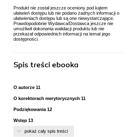
Produkt nie został jeszcze oceniony pod kątem
ułatwień dostępu lub nie podano żadnych informacji o
ułatwieniach dostępu lub są one niewystarczające.
Prawdopodobnie Wydawca/Dostawca jeszcze nie
umożliwił dokonania walidacji produktu lub nie
przekazał odpowiednich informacji na temat jego
dostępności.
Spis treści
ebooka
O autorze 11
O korektorach merytorycznych 11
Podziękowania 12
Wstęp 13
Co ja tutaj robię? 13
pokaż cały spis treści
Praktyczna definicja analizy danych 14