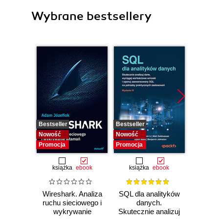
Wybrane bestsellery
Bestseller
Bestseller
Nowość
Nowość
Nowość
Promocja
Promocja
książka
ebook
książka
ebook
Wireshark. Analiza
SQL dla analityków
Power 
ruchu sieciowego i
danych.
video
wykrywanie
Skutecznie analizuj
d