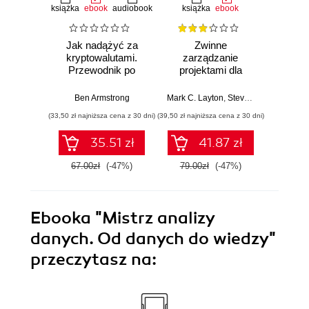
książka
ebook
audiobook
książka
ebook
ksią
Jak nadążyć za
Zwinne
Sc
kryptowalutami.
zarządzanie
bys
Przewodnik po
projektami dla
Wyd
Bitcoinie i nowej
bystrzaków.
cyfrowej ekonomii
Wydanie III
Ben Armstrong
Mark C. Layton
,
Steven J. Ostermiller
Mark C. 
,
(33,50 zł najniższa cena z 30 dni)
(39,50 zł najniższa cena z 30 dni)
(34,50 zł naj
35.51 zł
41.87 zł
67.00zł
(-47%)
79.00zł
(-47%)
69.0
Ebooka
"Mistrz analizy
danych. Od danych do wiedzy"
przeczytasz na: