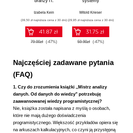
branży IT.
systemy
Proj
Wklejanie wartości specjalnych 27
Praktyczne
sterowania w
skal
Wstawianie wykresów 28
przykłady i
pigułce
niez
Izabela Kein
Witold Krieser
Richard 
Menu Znajdź i menu Zamień 29
ćwiczenia
oprog
(39,50 zł najniższa cena z 30 dni)
(29,95 zł najniższa cena z 30 dni)
(34,50 zł naj
Formuły przeznaczone do wyszukiwania i
wyciągania wartości 30
41.87 zł
31.75 zł
Stosowanie formuły WYSZUKAJ.PIONOWO do
79.00zł
(-47%)
59.90zł
(-47%)
69.0
łączenia danych 32
Filtrowanie i sortowanie 33
Stosowanie tabel przestawnych 36
Najczęściej zadawane pytania
Korzystanie z formuł tablicowych 39
(FAQ)
Rozwiązywanie problemów za pomocą narzędzia
Solver 40
1. Czy do zrozumienia książki ,,Mistrz analizy
OpenSolver - chciałbym, abyśmy go nie
danych. Od danych do wiedzy" potrzebuję
potrzebowali, ale... 46
zaawansowanej wiedzy programistycznej?
Podsumowanie 47
Nie, książka została napisana z myślą o osobach,
2. Analiza skupień. Część I - zastosowanie
które nie mają dużego doświadczenia
algorytmu centroidów do segmentowania bazy
programistycznego. Większość przykładów opiera się
na arkuszach kalkulacyjnych, co czyni ją przystępną
klientów 49