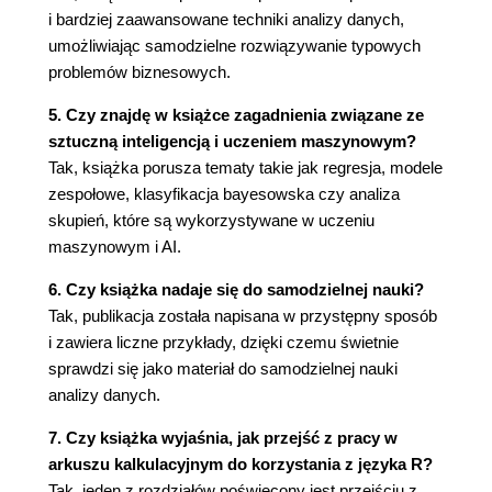
Dzielenie klientów na pięć klastrów za
i bardziej zaawansowane techniki analizy danych,
pomocą narzędzia Solver 81
umożliwiając samodzielne rozwiązywanie typowych
Ustalanie najlepszych ofert dla wszystkich
problemów biznesowych.
pięciu klastrów 82
5. Czy znajdę w książce zagadnienia związane ze
Określanie sylwetki podziału na pięć klastrów
sztuczną inteligencją i uczeniem maszynowym?
85
Tak, książka porusza tematy takie jak regresja, modele
Podział na grupy za pomocą algorytmu k-
zespołowe, klasyfikacja bayesowska czy analiza
medioidów i asymetryczny pomiar odległości 87
skupień, które są wykorzystywane w uczeniu
Podział na grupy za pomocą metody k-
maszynowym i AI.
medioidów 87
Stosowanie lepszego sposobu pomiaru
6. Czy książka nadaje się do samodzielnej nauki?
odległości 87
Tak, publikacja została napisana w przystępny sposób
Implementacja za pomocą Excela 90
i zawiera liczne przykłady, dzięki czemu świetnie
Najlepsze oferty przy podziale na pięć
sprawdzi się jako materiał do samodzielnej nauki
klastrów za pomocą median 92
analizy danych.
Podsumowanie 95
7. Czy książka wyjaśnia, jak przejść z pracy w
3. Naiwny klasyfikator bayesowski i niezwykła
arkuszu kalkulacyjnym do korzystania z języka R?
lekkość bycia idiotą 97
Tak, jeden z rozdziałów poświęcony jest przejściu z