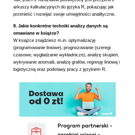
Jeżeli nazwiesz swój produkt Mandrill, to
arkuszy kalkulacyjnych do języka R, pokazując jak
uzyskasz zaszumione informacje zwrotne 97
przenieść i rozwijać swoje umiejętności analityczne.
Najszybsze na świecie wprowadzenie do
8. Jakie konkretne techniki analizy danych są
rachunku prawdopodobieństwa 100
omawiane w książce?
Obliczanie prawdopodobieństwa
W książce znajdziesz m.in. optymalizację
warunkowego 100
(programowanie liniowe), prognozowanie (szeregi
Prawdopodobieństwo części wspólnej, reguła
czasowe, wygładzanie wykładnicze), analizę skupień,
łańcuchowa i niezależność 101
wykrywanie anomalii, analizę grafów, regresję liniową i
A co, jeżeli sytuacje są zależne od siebie?
logistyczną oraz podstawy pracy z językiem R.
102
Twierdzenie Bayesa 102
Tworzenie modelu sztucznej inteligencji za
pomocą twierdzenia Bayesa 103
Zwykle zakłada się, że wysokopoziomowe
prawdopodobieństwa klas są sobie równe 105
Kilka innych drobnostek 106
Czas rozpocząć zabawę z Excelem 107
Program partnerski -
Usuwanie nieistotnych znaków
zarabiaj więcej »