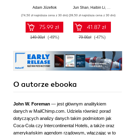
włamań
dane, wyciągaj
profe
wartościowe
Adam Józefiok
Jun Shan
,
Haibin Li
,
Matt Goldwasser
Ad
wnioski i opanuj
(74,50 zł najniższa cena z 30 dni)
(39,50 zł najniższa cena z 30 dni)
zaawansowany
SQL na potrzeby
75.99 zł
41.87 zł
2
praktycznych
zastosowań.
149.00zł
(-49%)
79.00zł
(-47%)
Wydanie IV
O autorze
ebooka
John W. Foreman
— jest głównym analitykiem
danych w MailChimp.com. Udziela również porad
dotyczących analizy danych takim podmiotom jak
Coca-Cola czy Intercontinental Hotels, a także oraz
amerykańskim agendom rządowym, włączając w to