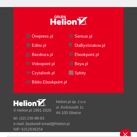
Praca w Excelu 130
Na końcu tego rozdziału kryje się potwór 140
Szklanka świeżego soku pomarańczowego prosto
z drzewa... z przystankiem na modelowanie 141
Trzeba skorzystać z modelu mieszania 142
Onepress.pl
Sensus.pl
Zacznijmy od specyfikacji soków 142
Editio.pl
DlaBystrzakow.pl
Stałość produktu wyjściowego 144
Wprowadzanie danych do Excela 145
Bezdroza.pl
Ebookpoint.pl
Określanie problemu w dodatku Solver 148
Videopoint.pl
Beya.pl
Obniżanie standardów 150
Czytalisek.pl
Sploty
Usuwanie cuchnącego problemu -
Biblio.Ebookpoint.pl
minimalizacja maksymalnych odchyleń 154
Warunki i ograniczenie "wielkiego M" 156
Mnożenie zmiennych - skorzystajmy ze
Helion.pl sp. z o.o.
110% mocy Excela 160
ul. Kościuszki 1c
© Helion.pl 1991-2026
44-100 Gliwice
Modelowanie ryzyka 168
tel. (32) 230-98-63
Dane pochodzące z rozkładu normalnego 168
e-mail:
[wyświetl email]@helion.pl
Podsumowanie 176
NIP: 6312636254
Regon: 241989027