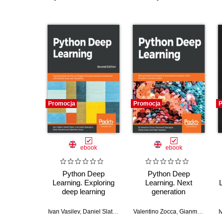
Promocja
Promocja
P
ebook
ebook
Python Deep
Python Deep
Learning. Exploring
Learning. Next
deep learning
generation
techniques and
techniques to
neural network
revolutionize
Ivan Vasilev
,
Daniel Slater
,
Gianmario Spacagna
Valentino Zocca
,
,
Gianmario Spacagna
Peter Roelants
I
architectures with
computer vision, AI,