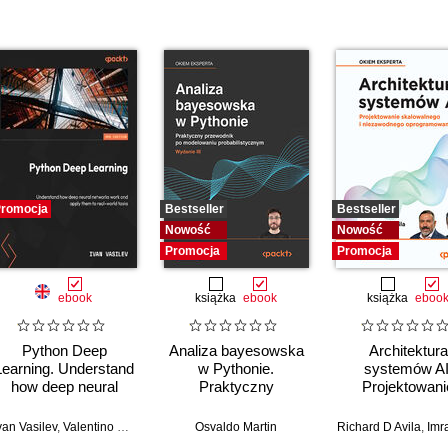
romocja
Bestseller
Bestseller
Nowość
Nowość
Promocja
Promocja
ebook
książka
ebook
książka
eboo
Python Deep
Analiza bayesowska
Architektura
Learning. Understand
w Pythonie.
systemów AI
how deep neural
Praktyczny
Projektowani
networks work and
przewodnik po
skalowalnego
apply them to real-
modelowaniu
niezawodneg
van Vasilev
,
Valentino Zocca
,
Daniel Slater
,
Valentino Zocca
,
Peter Roelants
Osvaldo Martin
Richard D Avila
,
Imran A
world tasks - Third
probabilistycznym.
oprogramowan