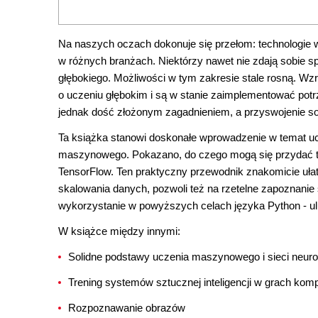
Na naszych oczach dokonuje się przełom: technologie wy
w różnych branżach. Niektórzy nawet nie zdają sobie sp
głębokiego. Możliwości w tym zakresie stale rosną. Wz
o uczeniu głębokim i są w stanie zaimplementować pot
jednak dość złożonym zagadnieniem, a przyswojenie so
Ta książka stanowi doskonałe wprowadzenie w temat ucz
maszynowego. Pokazano, do czego mogą się przydać takie
TensorFlow. Ten praktyczny przewodnik znakomicie uł
skalowania danych, pozwoli też na rzetelne zapoznanie 
wykorzystanie w powyższych celach języka Python - ulu
W książce między innymi:
Solidne podstawy uczenia maszynowego i sieci neu
Trening systemów sztucznej inteligencji w grach ko
Rozpoznawanie obrazów