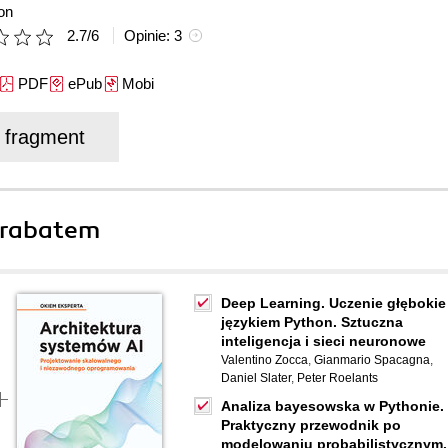
on
2.7
/
6
Opinie:
3
PDF
ePub
Mobi
j fragment
 rabatem
Deep Learning. Uczenie głębokie
językiem Python. Sztuczna
inteligencja i sieci neuronowe
Valentino Zocca
,
Gianmario Spacagna
,
Daniel Slater
,
Peter Roelants
Analiza bayesowska w Pythonie.
Praktyczny przewodnik po
modelowaniu probabilistycznym.