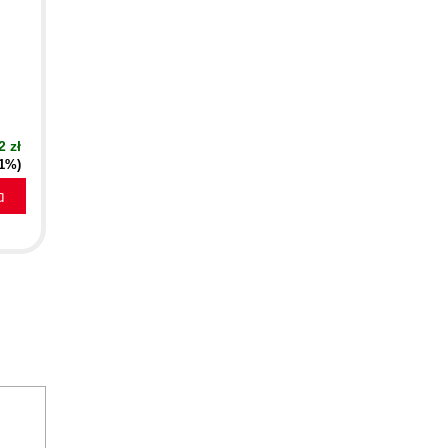
2 zł
51%)
a