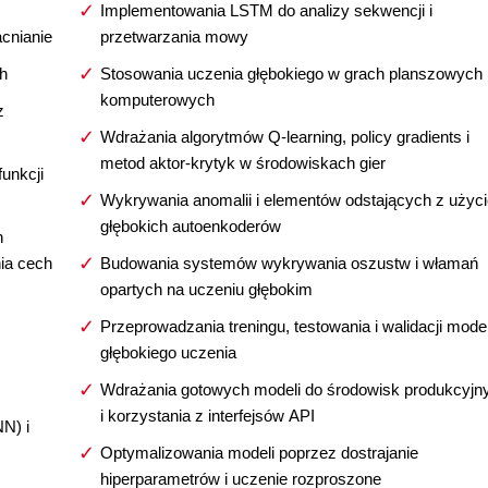
Implementowania LSTM do analizy sekwencji i
cnianie
przetwarzania mowy
ch
Stosowania uczenia głębokiego w grach planszowych 
komputerowych
z
Wdrażania algorytmów Q-learning, policy gradients i
metod aktor-krytyk w środowiskach gier
funkcji
Wykrywania anomalii i elementów odstających z użyc
głębokich autoenkoderów
h
ia cech
Budowania systemów wykrywania oszustw i włamań
opartych na uczeniu głębokim
Przeprowadzania treningu, testowania i walidacji model
głębokiego uczenia
Wdrażania gotowych modeli do środowisk produkcyjn
i korzystania z interfejsów API
N) i
Optymalizowania modeli poprzez dostrajanie
hiperparametrów i uczenie rozproszone