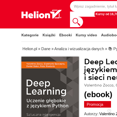
Kursy od 16,70
Kategorie
Książki
Ebooki
Kursy video
Audiobo
Helion.pl
»
Dane
»
Analiza i wizualizacja danych
»
📚 P
Deep Lea
językiem
i sieci 
Valentino Zocca, 
(ebook)
Promocja
Autorzy:
Valentino