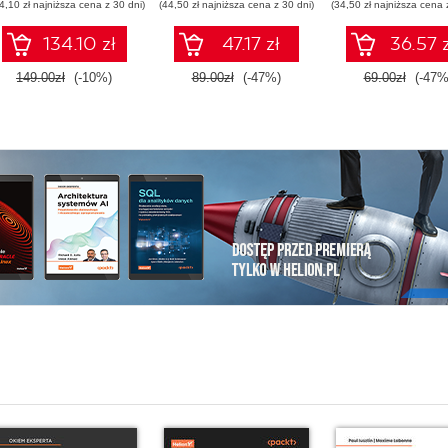
4,10 zł najniższa cena z 30 dni)
(44,50 zł najniższa cena z 30 dni)
(34,50 zł najniższa cena 
Edition
Wydanie III
134.10 zł
47.17 zł
36.57 z
149.00zł
(-10%)
89.00zł
(-47%)
69.00zł
(-47%
i