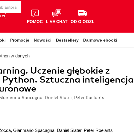
 zł
POMOC
LIVE CHAT
OD O,OOZŁ
oki
Promocje
Nowości
Bestsellery
Darmowe ebooki
ython w danych
rning. Uczenie głębokie z
 Python. Sztuczna inteligencja
neuronowe
Gianmario Spacagna, Daniel Slater, Peter Roelants
 Zocca
,
Gianmario Spacagna
,
Daniel Slater
,
Peter Roelants