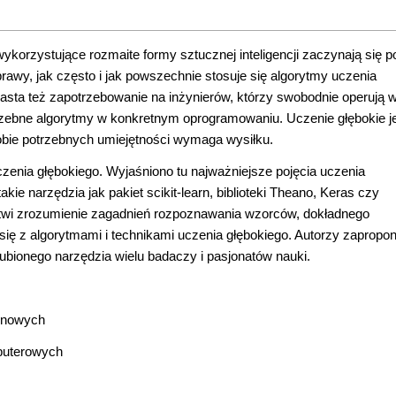
korzystujące rozmaite formy sztucznej inteligencji zaczynają się p
rawy, jak często i jak powszechnie stosuje się algorytmy uczenia
rasta też zapotrzebowanie na inżynierów, którzy swobodnie operują 
rzebne algorytmy w konkretnym oprogramowaniu. Uczenie głębokie j
bie potrzebnych umiejętności wymaga wysiłku.
enia głębokiego. Wyjaśniono tu najważniejsze pojęcia uczenia
 narzędzia jak pakiet scikit-learn, biblioteki Theano, Keras czy
atwi zrozumienie zagadnień rozpoznawania wzorców, dokładnego
się z algorytmami i technikami uczenia głębokiego. Autorzy zapropo
bionego narzędzia wielu badaczy i pasjonatów nauki.
ronowych
mputerowych