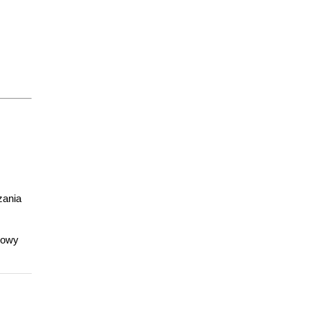
zania
mowy