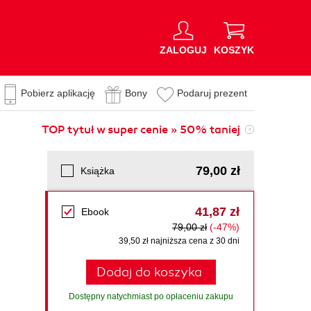
ZALOGUJ
KOSZYK
Pobierz aplikację
Bony
Podaruj prezent
TOP tytuł w super cenie » 50% taniej
79,00 zł
Książka
41,87 zł
Ebook
79,00 zł
(-47%)
39,50 zł najniższa cena z 30 dni
Dodaj do koszyka
Dostępny natychmiast po opłaceniu zakupu