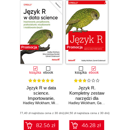
Promocja
Promocja
książka
ebook
książka
ebook
Język R w data
Język R.
science.
Kompletny zestaw
Importowanie,
narzędzi dla
Hadley Wickham
porządkowanie,
,
Mine Çetinkaya-Rundel
Hadley Wickham
analityków danych
,
Garrett Grolemund
,
Garrett Grolemund
przekształcanie,
(77,40 zł najniższa cena z 30 dni)
wizualizowanie i
(44,50 zł najniższa cena z 30 dni)
modelowanie
danych. Wydanie II
82.56 zł
46.28 zł