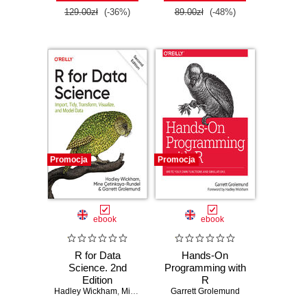
129.00zł
(-36%)
89.00zł
(-48%)
Promocja
Promocja
ebook
ebook
R for Data
Hands-On
Science. 2nd
Programming with
Edition
R
Hadley Wickham
,
Mine Çetinkaya-Rundel
Garrett Grolemund
,
Garrett Grolemund