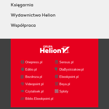
Księgarnia
Wydawnictwo Helion
Współpraca
Onepress.pl
Sensus.pl
Editio.pl
DlaBystrzakow.pl
Bezdroza.pl
Ebookpoint.pl
Videopoint.pl
Beya.pl
Czytalisek.pl
Sploty
Biblio.Ebookpoint.pl