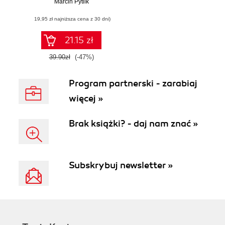
Marcin Pytlik
kroku
(19,95 zł najniższa cena z 30 dni)
21.15 zł
39.90zł
(-47%)
Program partnerski - zarabiaj
więcej »
Brak książki? - daj nam znać »
Subskrybuj newsletter »