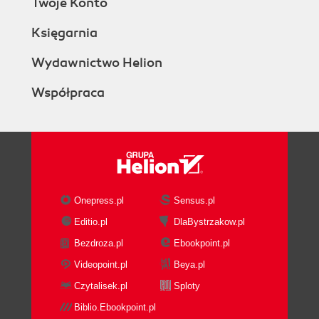
Twoje Konto
Księgarnia
Wydawnictwo Helion
Współpraca
Onepress.pl
Sensus.pl
Editio.pl
DlaBystrzakow.pl
Bezdroza.pl
Ebookpoint.pl
Videopoint.pl
Beya.pl
Czytalisek.pl
Sploty
Biblio.Ebookpoint.pl