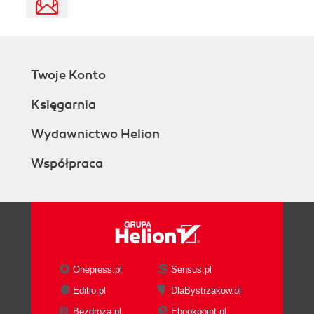
Twoje Konto
Księgarnia
Wydawnictwo Helion
Współpraca
Onepress.pl
Sensus.pl
Editio.pl
DlaBystrzakow.pl
Bezdroza.pl
Ebookpoint.pl