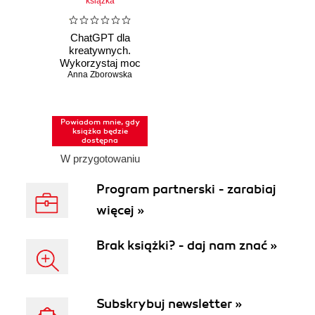
książka
ChatGPT dla
kreatywnych.
Wykorzystaj moc
AI w codziennych
Anna Zborowska
czynnościach
Powiadom mnie, gdy
książka będzie
dostępna
W przygotowaniu
Program partnerski - zarabiaj
więcej »
Brak książki? - daj nam znać »
Subskrybuj newsletter »