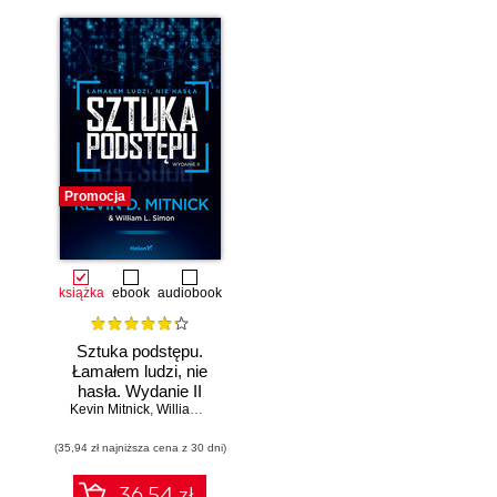
Promocja
książka
ebook
audiobook
Sztuka podstępu.
Łamałem ludzi, nie
hasła. Wydanie II
Kevin Mitnick
,
William L. Simon
(35,94 zł najniższa cena z 30 dni)
36.54 zł