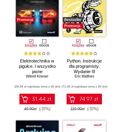
Promocja
Bestseller
Promocja
książka
ebook
książka
ebook
Elektrotechnika w
Python. Instrukcje
pigułce. I wszystko
dla programisty.
jasne
Wydanie III
Witold Krieser
Eric Matthes
(29,94 zł najniższa cena z 30 dni)
(71,40 zł najniższa cena z 30 dni)
31.44 zł
74.97 zł
49.90zł
(-37%)
119.00zł
(-37%)