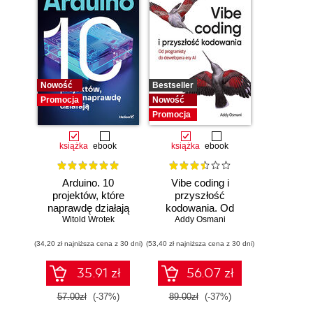
Nowość
Bestseller
Promocja
Nowość
Promocja
książka
ebook
książka
ebook
Arduino. 10
Vibe coding i
projektów, które
przyszłość
naprawdę działają
kodowania. Od
Witold Wrotek
programisty do
Addy Osmani
dewelopera ery AI
(34,20 zł najniższa cena z 30 dni)
(53,40 zł najniższa cena z 30 dni)
35.91 zł
56.07 zł
57.00zł
(-37%)
89.00zł
(-37%)