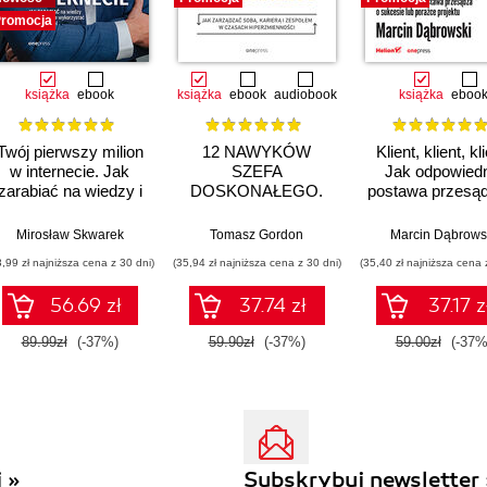
romocja
książka
ebook
książka
ebook
audiobook
książka
eboo
Twój pierwszy milion
12 NAWYKÓW
Klient, klient, kl
w internecie. Jak
SZEFA
Jak odpowiedn
zarabiać na wiedzy i
DOSKONAŁEGO.
postawa przesą
maksymalnie
Jak zarządzać sobą,
sukcesie lub po
wykorzystać swój
karierą i zespołem w
projektu
Mirosław Skwarek
Tomasz Gordon
Marcin Dąbrows
potencjał
czasach
3,99 zł najniższa cena z 30 dni)
(35,94 zł najniższa cena z 30 dni)
(35,40 zł najniższa cena 
hiperzmienności
56.69 zł
37.74 zł
37.17 z
89.99zł
(-37%)
59.90zł
(-37%)
59.00zł
(-37%
 »
Subskrybuj newsletter 