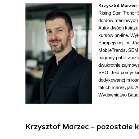
Krzysztof Marzec
-
Rising Star. Trener
domów mediowych be
Autor dwóch książe
kursów on-line. Wy
Europejskiej im. Józ
MobileTrends, SEM 
nagrody publicznośc
dwukrotnie zajmował
SEO. Jest pomysłod
dedykowanej miłośn
takich marek, jak: A
Wydawnictwo Bauer
Krzysztof Marzec - pozostałe k