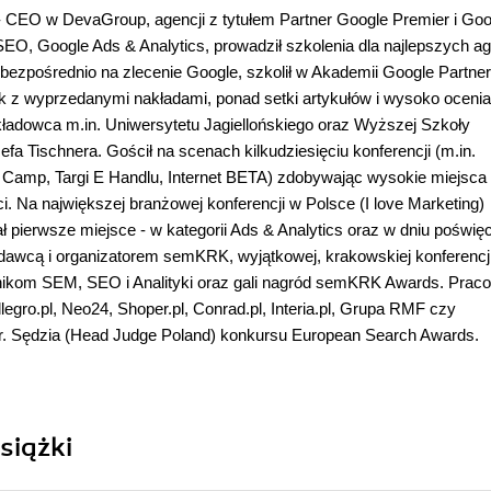
 CEO w DevaGroup, agencji z tytułem Partner Google Premier i Goo
 SEO, Google Ads & Analytics, prowadził szkolenia dla najlepszych age
zpośrednio na zlecenie Google, szkolił w Akademii Google Partner
k z wyprzedanymi nakładami, ponad setki artykułów i wysoko oceni
kładowca m.in. Uniwersytetu Jagiellońskiego oraz Wyższej Szkoły
efa Tischnera. Gościł na scenach kilkudziesięciu konferencji (m.in.
Camp, Targi E Handlu, Internet BETA) zdobywając wysokie miejsca 
i. Na największej branżowej konferencji w Polsce (I love Marketing)
 pierwsze miejsce - w kategorii Ads & Analytics oraz w dniu poświ
awcą i organizatorem semKRK, wyjątkowej, krakowskiej konferencj
ikom SEM, SEO i Analityki oraz gali nagród semKRK Awards. Praco
llegro.pl, Neo24, Shoper.pl, Conrad.pl, Interia.pl, Grupa RMF czy
. Sędzia (Head Judge Poland) konkursu European Search Awards.
siążki