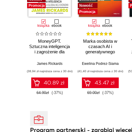
Promocja
Nowość
P
Promocja
książka
ebook
książka
ebook
MoneyGPT.
Marka osobista w
Sztuczna inteligencja
czasach AI i
i zagrożenie dla
generatywnego
globalnej ekonomii
wyszukiwania
James Rickards
Ewelina Podrez-Siama
(38,94 zł najniższa cena z 30 dni)
(41,40 zł najniższa cena z 30 dni)
(5
40.89 zł
43.47 zł
64.90zł
(-37%)
69.00zł
(-37%)
Program partnerski - zarabiaj więcej