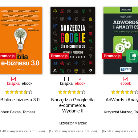
romocja
Promocja
Promocja
książka
ebook
książka
ebook
ebook
Biblia e-biznesu 3.0
Narzędzia Google dla
AdWords i Analy
e-commerce.
Wydanie II
obert Bekas
,
Tomasz Burcon
,
Andrzej Burzyński
,
Krzysztof Burzyński
Krzysztof Marzec
,
Kamil Cebuls
,
Tomasz
poszerzone
Krzysztof Marzec
1,40 zł najniższa cena z 30 dni)
(19,95 zł najniższa cena z 30 dni)
(67,20 zł najniższa cena 