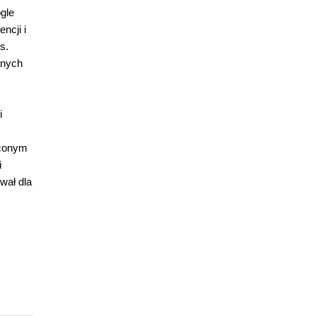
gle
ncji i
s.
anych
i
ęconym
i
wał dla