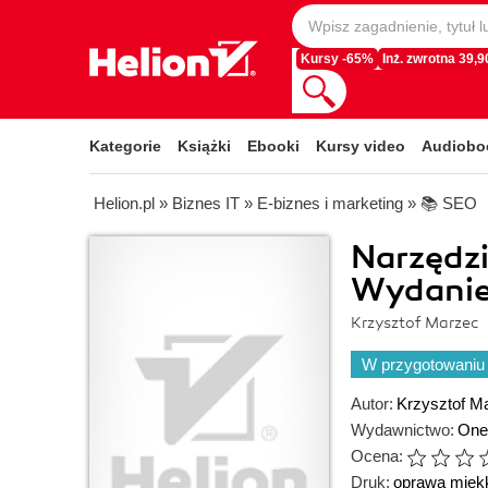
Kursy -65%
Inż. zwrotna 39,90
Kategorie
Książki
Ebooki
Kursy video
Audiobo
Helion.pl
»
Biznes IT
»
E-biznes i marketing
»
📚 SEO
Narzędz
Wydanie 
Krzysztof Marzec
W przygotowaniu
Autor:
Krzysztof M
Wydawnictwo:
One
Ocena:
Druk:
oprawa mięk