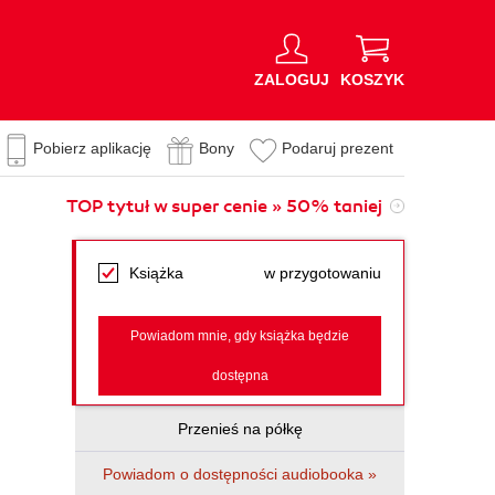
ZALOGUJ
KOSZYK
Pobierz aplikację
Bony
Podaruj prezent
TOP tytuł w super cenie » 50% taniej
Książka
w przygotowaniu
Powiadom mnie, gdy książka będzie
dostępna
Przenieś na półkę
Powiadom o dostępności audiobooka »