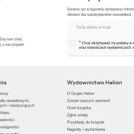
Średnio raz w tygodniu dostaniesz infor
ofertach dla subskrybentów newslettera.
 Daj nam znać.
*
Chcę otrzymywać na podany e-ma
ę u nas pojawił.
oraz nowościach wydawniczych.
nia
Wydawnictwo Helion
mocy
O Grupie Helion
dla niewidomych,
Zostań naszym autorem!
ych i niesłyszących
Oceń książkę
klepu
Zgłoś erratę
ywatności
Przykłady do książek
dostępności
Nagrody i wyróżnienia