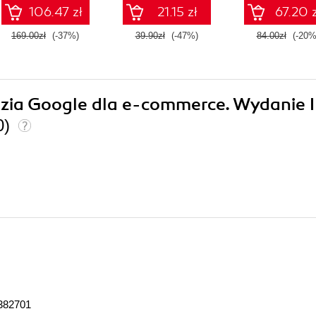
106.47 zł
21.15 zł
67.20 z
169.00zł
(-37%)
39.90zł
(-47%)
84.00zł
(-20%
dzia Google dla e-commerce. Wydanie I
0)
382701