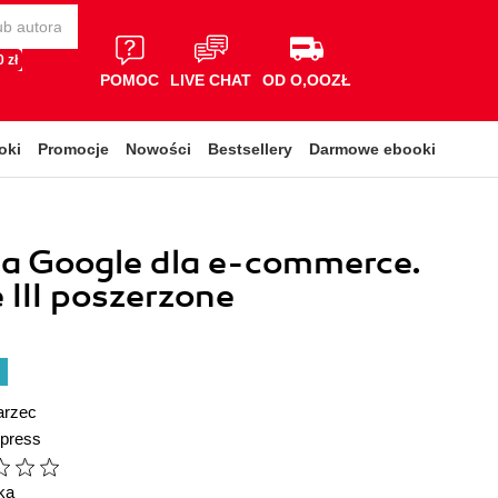
 zł
POMOC
LIVE CHAT
OD O,OOZŁ
oki
Promocje
Nowości
Bestsellery
Darmowe ebooki
ia Google dla e-commerce.
III poszerzone
arzec
press
ka