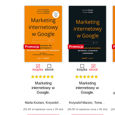
Promocja
Promocja
P
książka
ebook
książka
ebook
Marketing
Marketing
internetowy w
internetowy w
Google.
Google.
R
Pozycjonowanie, Ads
Pozycjonowanie, Ads
& Google Analytics 4
& Analytics dla
Marta Koziarz
,
Krzysztof Marzec
Krzysztof Marzec
,
Tomasz Trzósło
,
Tomasz Trzósło
dla biznesu, e-
biznesu, e-
(53,40 zł najniższa cena z 30 dni)
(39,50 zł najniższa cena z 30 dni)
(10
commerce,
commerce,