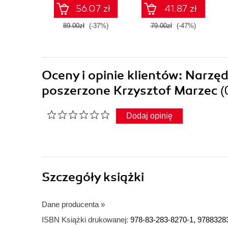
marketerów. Wydanie
marketerów
56.07 zł
41.87 zł
II zaktualizowane i
rozszerzone
89.00zł
(-37%)
79.00zł
(-47%)
Oceny i opinie klientów: Narzę
poszerzone Krzysztof Marzec
(
Dodaj opinię
Szczegóły
książki
Dane producenta
»
ISBN Książki drukowanej:
978-83-283-8270-1, 9788328