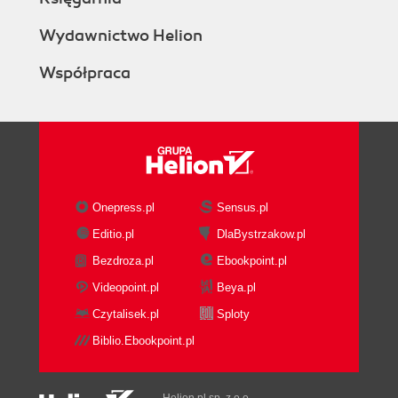
Wydawnictwo Helion
Współpraca
Onepress.pl
Sensus.pl
Editio.pl
DlaBystrzakow.pl
Bezdroza.pl
Ebookpoint.pl
Videopoint.pl
Beya.pl
Czytalisek.pl
Sploty
Biblio.Ebookpoint.pl
Helion.pl sp. z o.o.