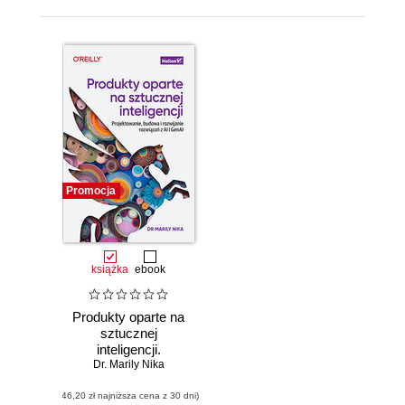
Promocja
książka
ebook
Produkty oparte na
sztucznej
inteligencji.
Projektowanie,
Dr. Marily Nika
budowa i
(46,20 zł najniższa cena z 30 dni)
rozwijanie