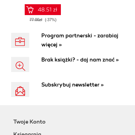
rozwiązań z AI i
GenAI
48.51 zł
77.00zł
(-37%)
Program partnerski - zarabiaj
więcej »
Brak książki? - daj nam znać »
Subskrybuj newsletter »
Twoje Konto
Księgarnia