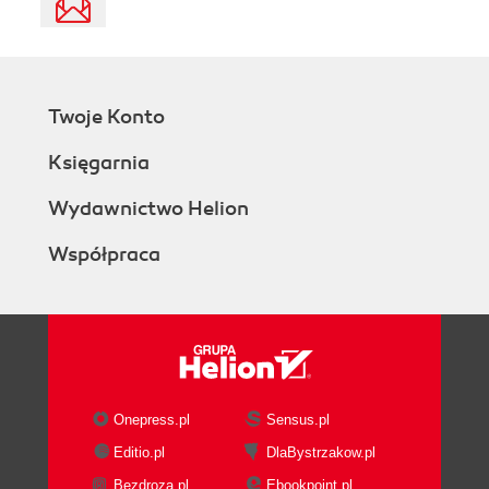
Twoje Konto
Księgarnia
Wydawnictwo Helion
Współpraca
Onepress.pl
Sensus.pl
Editio.pl
DlaBystrzakow.pl
Bezdroza.pl
Ebookpoint.pl