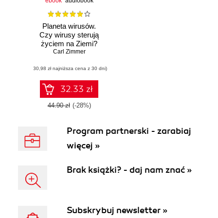
ebook
audiobook
Planeta wirusów.
Czy wirusy sterują
życiem na Ziemi?
Carl Zimmer
(30,98 zł najniższa cena z 30 dni)
32.33 zł
44.90 zł
(-28%)
Program partnerski - zarabiaj
więcej »
Brak książki? - daj nam znać »
Subskrybuj newsletter »