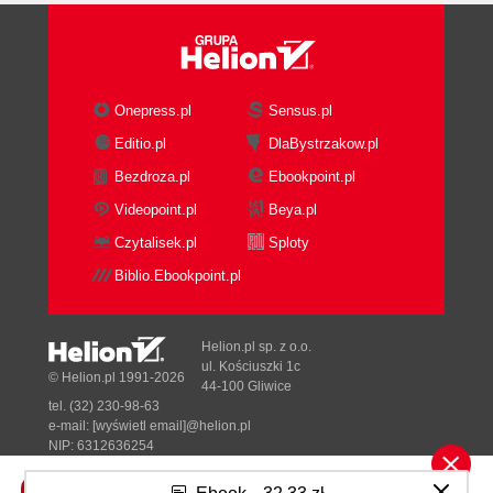
Onepress.pl
Sensus.pl
Editio.pl
DlaBystrzakow.pl
Bezdroza.pl
Ebookpoint.pl
Videopoint.pl
Beya.pl
Czytalisek.pl
Sploty
Biblio.Ebookpoint.pl
Helion.pl sp. z o.o.
ul. Kościuszki 1c
© Helion.pl 1991-2026
44-100 Gliwice
tel. (32) 230-98-63
e-mail:
[wyświetl email]@helion.pl
NIP: 6312636254
Regon: 241989027