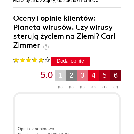
Masz pytania? Zajrzyj do zakładki
Pomoc
»
Oceny i opinie klientów:
Planeta wirusów. Czy wirusy
sterują życiem na Ziemi? Carl
Zimmer
Dodaj opinię
5.0
1
2
3
4
5
6
(0)
(0)
(0)
(0)
(1)
(0)
Opinia: anonimowa