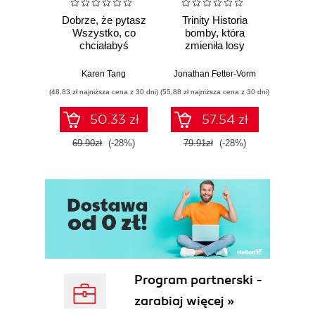
Dobrze, że pytasz
Trinity Historia
Plem
Wszystko, co
bomby, która
instynk
chciałabyś
zmieniła losy
mo
wiedzieć o swoim
świata
je
zdrowiu
Karen Tang
Jonathan Fetter-Vorm
Mich
ginekologicznym
(48,83 zł najniższa cena z 30 dni)
(55,88 zł najniższa cena z 30 dni)
(57,54 zł naj
(ale nigdy Ci nie
powiedziano)
50.33 zł
57.54 zł
69.90zł
(-28%)
79.91zł
(-28%)
79.9
Program partnerski -
zarabiaj więcej »