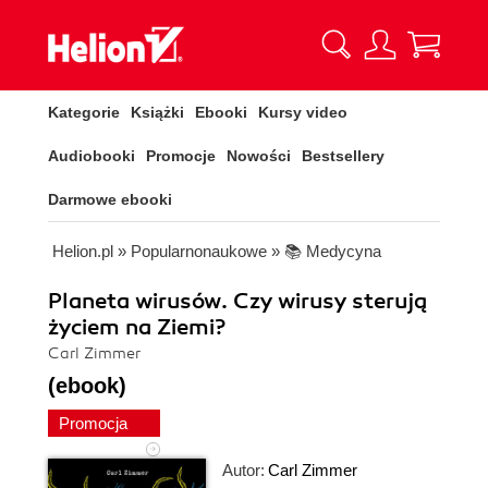
Kategorie
Książki
Ebooki
Kursy video
Audiobooki
Promocje
Nowości
Bestsellery
Darmowe ebooki
Helion.pl
»
Popularnonaukowe
»
📚 Medycyna
Planeta wirusów. Czy wirusy sterują
życiem na Ziemi?
Carl Zimmer
(ebook)
Promocja
Autor:
Carl Zimmer