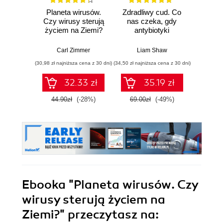
Planeta wirusów.
Zdradliwy cud. Co
Działo 
Czy wirusy sterują
nas czeka, gdy
lewit
życiem na Ziemi?
antybiotyki
Zwario
przestaną działać
i j
poważn
Carl Zimmer
Liam Shaw
Carl
(30,98 zł najniższa cena z 30 dni)
(34,50 zł najniższa cena z 30 dni)
(29,95 zł naj
32.33 zł
35.19 zł
44.90zł
(-28%)
69.00zł
(-49%)
59.9
Ebooka
"Planeta wirusów. Czy
wirusy sterują życiem na
Ziemi?"
przeczytasz na: