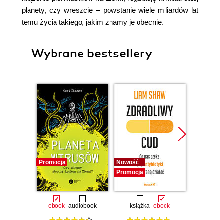
planety, czy wreszcie – powstanie wiele miliardów lat
temu życia takiego, jakim znamy je obecnie.
Wybrane bestsellery
Promocja
Nowość
Nowość
Promocja
Promocj
ebook
audiobook
książka
ebook
ksią