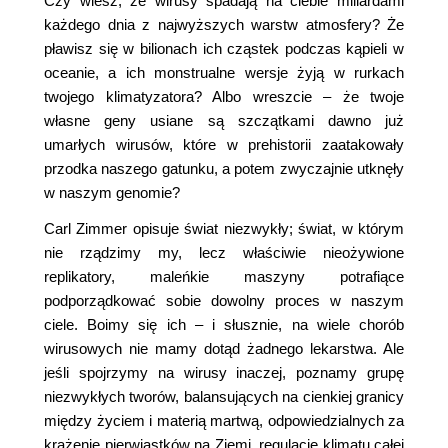
Czy wiesz, że wirusy spadają na ciebie miliardami
każdego dnia z najwyższych warstw atmosfery? Że
pławisz się w bilionach ich cząstek podczas kąpieli w
oceanie, a ich monstrualne wersje żyją w rurkach
twojego klimatyzatora? Albo wreszcie – że twoje
własne geny usiane są szczątkami dawno już
umarłych wirusów, które w prehistorii zaatakowały
przodka naszego gatunku, a potem zwyczajnie utknęły
w naszym genomie?
Carl Zimmer opisuje świat niezwykły; świat, w którym
nie rządzimy my, lecz właściwie nieożywione
replikatory, maleńkie maszyny potrafiące
podporządkować sobie dowolny proces w naszym
ciele. Boimy się ich – i słusznie, na wiele chorób
wirusowych nie mamy dotąd żadnego lekarstwa. Ale
jeśli spojrzymy na wirusy inaczej, poznamy grupę
niezwykłych tworów, balansujących na cienkiej granicy
między życiem i materią martwą, odpowiedzialnych za
krążenie pierwiastków na Ziemi, regulację klimatu całej