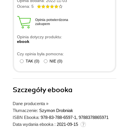
Opinia dodana: 2022-11-03
Ocena: 5
Opinia potwierdzona
zakupem
Opinia dotyczy produktu:
ebook
Czy opinia była pomocna:
TAK
(
0
)
NIE
(
0
)
Szczegóły
ebooka
Dane producenta
»
Tłumaczenie:
Szymon Drobniak
ISBN Ebooka:
978-83-788-6597-1, 9788378865971
Data wydania ebooka :
2021-09-15