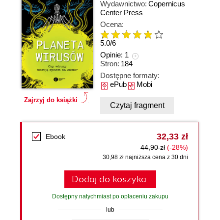
Wydawnictwo:
Copernicus
Center Press
Ocena:
5.0
/
6
Opinie:
1
Stron:
184
Dostępne formaty:
ePub
Mobi
Zajrzyj do książki
Czytaj fragment
32,33 zł
Ebook
44,90 zł
(-28%)
30,98 zł najniższa cena z 30 dni
Dodaj do koszyka
Dostępny natychmiast po opłaceniu zakupu
lub