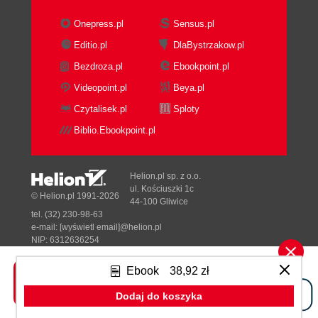
Onepress.pl
Sensus.pl
Editio.pl
DlaBystrzakow.pl
Bezdroza.pl
Ebookpoint.pl
Videopoint.pl
Beya.pl
Czytalisek.pl
Sploty
Biblio.Ebookpoint.pl
Helion.pl sp. z o.o.
ul. Kościuszki 1c
© Helion.pl 1991-2026
44-100 Gliwice
tel. (32) 230-98-63
e-mail:
[wyświetl email]@helion.pl
NIP: 6312636254
Regon: 241989027
Ebook
38,92 zł
Designed with ♥ by
Tonik.pl
Dodaj do koszyka
Pełna wersja strony »