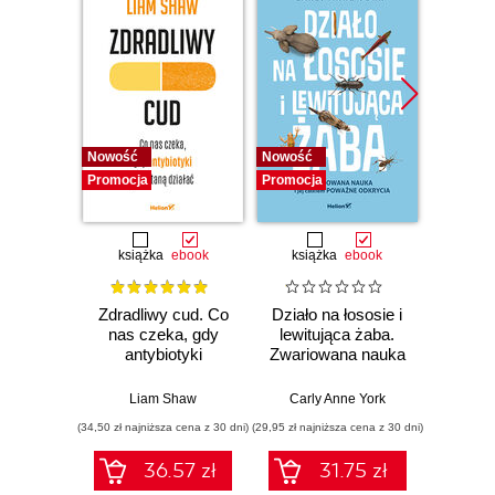
Nowość
Nowość
Nowość
Promocja
Promocja
Promocj
książka
ebook
książka
ebook
ksią
Zdradliwy cud. Co
Działo na łososie i
Pierwi
nas czeka, gdy
lewitująca żaba.
Skło
antybiotyki
Zwariowana nauka
Curie
przestaną działać
i jej całkiem
radu oś
poważne odkrycia
kob
Liam Shaw
Carly Anne York
Da
świe
(34,50 zł najniższa cena z 30 dni)
(29,95 zł najniższa cena z 30 dni)
(29,95 zł naj
36.57 zł
31.75 zł