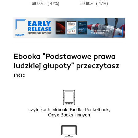
69.00zł
(-47%)
59.90zł
(-47%)
59.9
Ebooka
"Podstawowe prawa
ludzkiej głupoty"
przeczytasz
na:
czytnikach Inkbook, Kindle, Pocketbook,
Onyx Booxs i innych