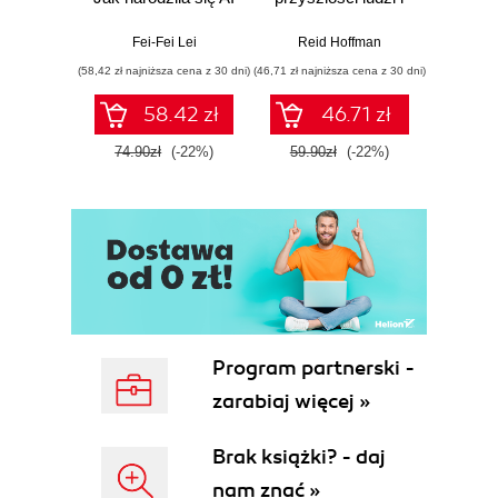
najnowszej
świata
generacji
Fei-Fei Lei
Reid Hoffman
(58,42 zł najniższa cena z 30 dni)
(46,71 zł najniższa cena z 30 dni)
58.42 zł
46.71 zł
74.90zł
(-22%)
59.90zł
(-22%)
Program partnerski -
zarabiaj więcej »
Brak książki? - daj
nam znać »