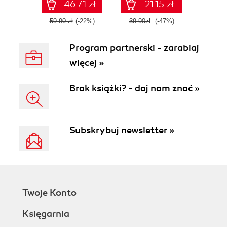
46.71 zł
21.15 zł
59.90 zł
(-22%)
39.90zł
(-47%)
Program partnerski - zarabiaj
więcej »
Brak książki? - daj nam znać »
Subskrybuj newsletter »
Twoje Konto
Księgarnia