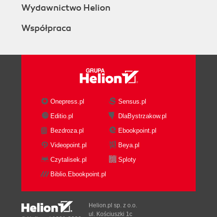
Wydawnictwo Helion
Współpraca
Onepress.pl
Sensus.pl
Editio.pl
DlaBystrzakow.pl
Bezdroza.pl
Ebookpoint.pl
Videopoint.pl
Beya.pl
Czytalisek.pl
Sploty
Biblio.Ebookpoint.pl
Helion.pl sp. z o.o.
ul. Kościuszki 1c