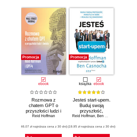
Promocja
Promocja
ebook
książka
ebook
Rozmowa z
Jesteś start-upem.
chatem GPT o
Buduj swoją
przyszłości ludzi i
przyszłość,
Reid Hoffman
świata
Reid Hoffman
inwestuj w siebie i
,
Ben Casnocha
realizuj się
(46,07 zł najniższa cena z 30 dni)
(19,95 zł najniższa cena z 30 dni)
zawodowo