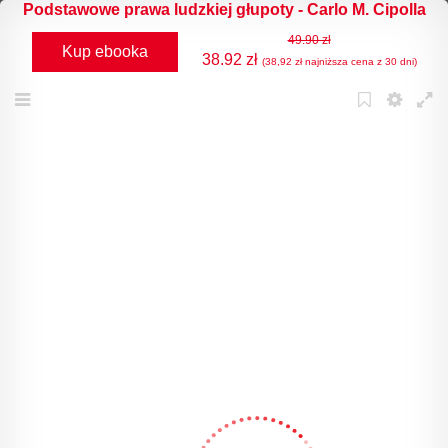
Podstawowe prawa ludzkiej głupoty - Carlo M. Cipolla
49.90 zł
Kup ebooka
38.92 zł
(38,92 zł najniższa cena z 30 dni)
Menu
Bookmark
Settings
Full