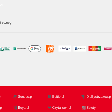
su
i zwroty
l
Sensus.pl
Editio.pl
DlaBystrzakow.pl
pl
Beya.pl
Czytalisek.pl
Sploty