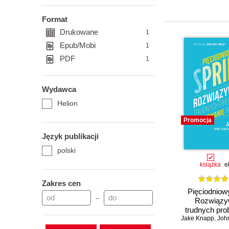
Format
Drukowane
1
Epub/Mobi
1
PDF
1
Wydawca
Helion
Promocja
Język publikacji
polski
książka
e
Zakres cen
Pięciodniowy
–
Rozwiązy
trudnych pro
Jake Knapp
testowanie 
,
John