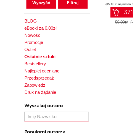
Wyczyść
(35,40 zł najniższa 
37.1
BLOG
59.00zł
(
eBooki za 0,00zł
Nowości
Promocje
Outlet
Ostatnie sztuki
Bestsellery
Najlepiej oceniane
Przedsprzedaż
Zapowiedzi
Druk na żądanie
Wyszukaj autora
Popularni autorzy