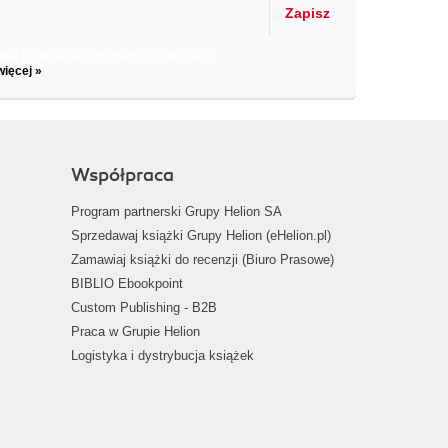
Zapisz
il informacje o zniżkach, promocjach
więcej »
Współpraca
Program partnerski Grupy Helion SA
Sprzedawaj książki Grupy Helion (eHelion.pl)
Zamawiaj książki do recenzji (Biuro Prasowe)
BIBLIO Ebookpoint
Custom Publishing - B2B
Praca w Grupie Helion
Logistyka i dystrybucja książek