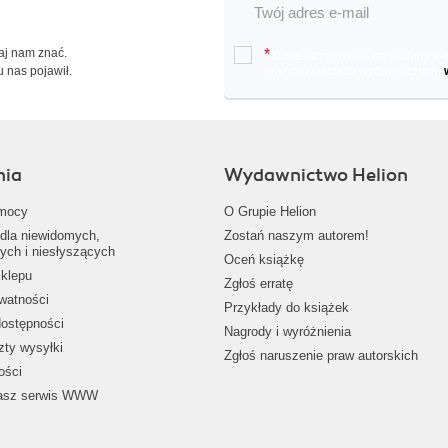
Daj nam znać.
*
Chcę otrzymywać na podany e-ma
u nas pojawił.
oraz nowościach wydawniczych.
nia
Wydawnictwo Helion
mocy
O Grupie Helion
dla niewidomych,
Zostań naszym autorem!
ych i niesłyszących
Oceń książkę
klepu
Zgłoś erratę
ywatności
Przykłady do książek
dostępności
Nagrody i wyróżnienia
zty wysyłki
Zgłoś naruszenie praw autorskich
ości
nasz serwis WWW