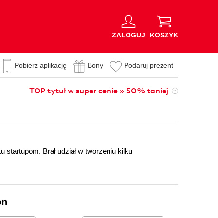
ZALOGUJ
KOSZYK
Pobierz aplikację
Bony
Podaruj prezent
TOP tytuł w super cenie » 50% taniej
 startupom. Brał udział w tworzeniu kilku
on