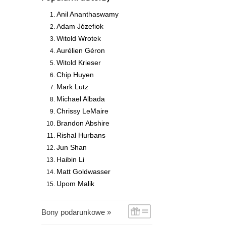
Anil Ananthaswamy
Adam Józefiok
Witold Wrotek
Aurélien Géron
Witold Krieser
Chip Huyen
Mark Lutz
Michael Albada
Chrissy LeMaire
Brandon Abshire
Rishal Hurbans
Jun Shan
Haibin Li
Matt Goldwasser
Upom Malik
Bony podarunkowe »