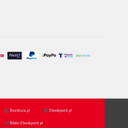
Bezdroza.pl
Ebookpoint.pl
Biblio.Ebookpoint.pl