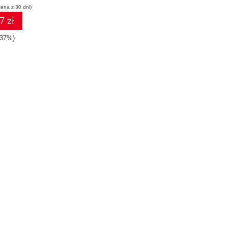
cena z 30 dni)
7 zł
-37%)