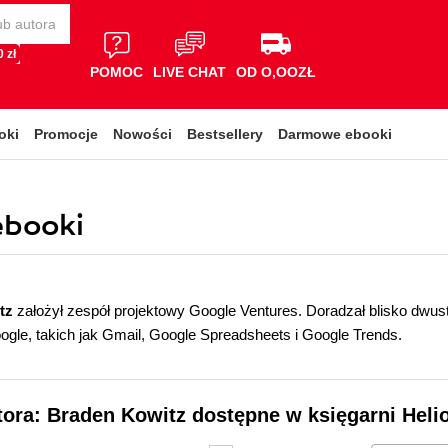
 zł
POMOC
LIVE CHAT
OD O,OOZŁ
oki
Promocje
Nowości
Bestsellery
Darmowe ebooki
ebooki
tz
założył zespół projektowy Google Ventures. Doradzał blisko dwustu
gle, takich jak Gmail, Google Spreadsheets i Google Trends.
tora: Braden Kowitz dostępne w księgarni Heli