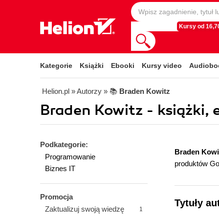
Kursy od 16,70
Kategorie
Książki
Ebooki
Kursy video
Audiobo
Helion.pl
» Autorzy
» 📚
Braden Kowitz
Braden Kowitz - książki, 
Podkategorie:
Braden Kowi
Programowanie
produktów Goo
Biznes IT
Promocja
Tytuły au
Zaktualizuj swoją wiedzę
1