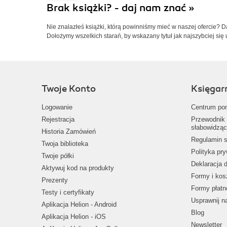
Brak książki? - daj nam znać »
Nie znalazłeś książki, którą powinniśmy mieć w naszej ofercie? 
Dołożymy wszelkich starań, by wskazany tytuł jak najszybciej się 
Twoje Konto
Księgar
Logowanie
Centrum po
Rejestracja
Przewodnik 
słabowidząc
Historia Zamówień
Regulamin s
Twoja biblioteka
Polityka pr
Twoje półki
Deklaracja 
Aktywuj kod na produkty
Formy i kos
Prezenty
Formy płatn
Testy i certyfikaty
Usprawnij 
Aplikacja Helion - Android
Blog
Aplikacja Helion - iOS
Newsletter