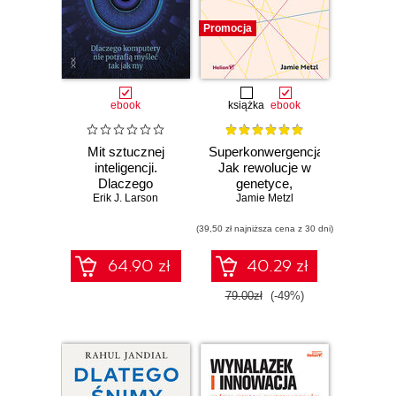
Promocja
ebook
książka
ebook
Mit sztucznej
Superkonwergencja.
inteligencji.
Jak rewolucje w
Dlaczego
genetyce,
komputery nie
Erik J. Larson
biotechnologii i AI
Jamie Metzl
potrafią myśleć jak
mogą odmienić
my
(39,50 zł najniższa cena z 30 dni)
nasze życie
64.90 zł
40.29 zł
79.00zł
(-49%)