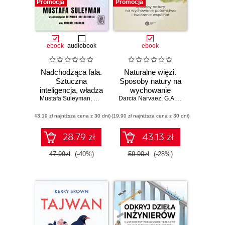
Promocja
Promocja
ebook
audiobook
ebook
Nadchodząca fala.
Naturalne więzi.
Sztuczna
Sposoby natury na
inteligencja, władza
wychowanie
Mustafa Suleyman
i najważniejszy
,
Michael Bhaskar
Darcia Narvaez
potomstwa i
,
G.A. Bradshaw
dylemat ludzkości
tworzenie wspólnot
(43,19 zł najniższa cena z 30 dni)
w XXI wieku
(19,90 zł najniższa cena z 30 dni)
28.79 zł
43.13 zł
47.99zł
(-40%)
59.90zł
(-28%)