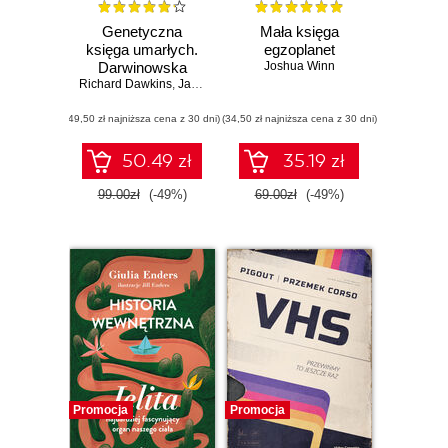
Genetyczna
Mała księga
księga umarłych.
egzoplanet
Darwinowska
Joshua Winn
Richard Dawkins
refleksja
,
Jana Lenzova
(49,50 zł najniższa cena z 30 dni)
(34,50 zł najniższa cena z 30 dni)
50.49 zł
35.19 zł
99.00zł
(-49%)
69.00zł
(-49%)
Promocja
Promocja