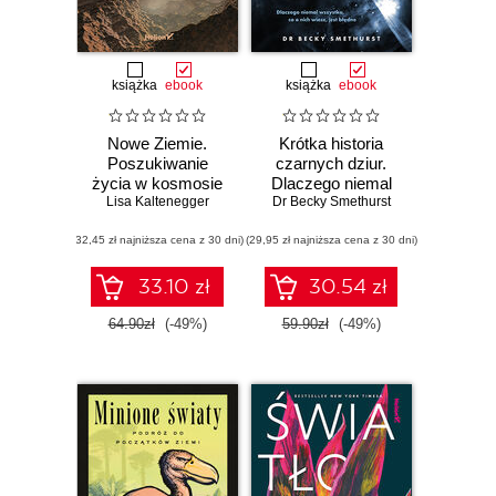
książka
ebook
książka
ebook
Nowe Ziemie.
Krótka historia
Poszukiwanie
czarnych dziur.
życia w kosmosie
Dlaczego niemal
Lisa Kaltenegger
Dr Becky Smethurst
wszystko, co o
nich wiesz, jest
(32,45 zł najniższa cena z 30 dni)
(29,95 zł najniższa cena z 30 dni)
błędne
33.10 zł
30.54 zł
64.90zł
(-49%)
59.90zł
(-49%)