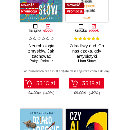
Nowość
Nowość
Promocja
Promocja
książka
ebook
książka
ebook
Neurobiologia
Zdradliwy cud. Co
zmysłów. Jak
nas czeka, gdy
zachować
antybiotyki
Patryk Reimisz
równowagę
przestaną działać
Liam Shaw
sensoryczną w
(32,45 zł najniższa cena z 30 dni)
świecie pełnym
(34,50 zł najniższa cena z 30 dni)
bodźców
33.10 zł
35.19 zł
64.90zł
(-49%)
69.00zł
(-49%)