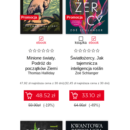
Promocja
Promocja
ebook
książka
ebook
Minione światy.
Światłożercy. Jak
Podróż do
tajemnicza
początków Ziemi
inteligencja roślin
Thomas Halliday
zmienia nasze
Zoë Schlanger
rozumienie życia
(47,92 zł najniższa cena z 30 dni)
(32,45 zł najniższa cena z 30 dni)
na Ziemi
48.52 zł
33.10 zł
59.90zł
(-19%)
64.90zł
(-49%)