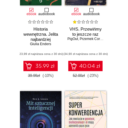
ebook
audiobook
ebook
audiobook
Historia
VHS. Przewińmy
wewnętrzna. Jelita
to jeszcze raz
najbardziej
PigOut
,
Przemek Corso
fascynujący organ
Giulia Enders
naszego ciała
(23,99 zł najniższa cena z 30 dni)
(34,90 zł najniższa cena z 30 dni)
35.99 zł
40.04 zł
39.99zł
(-10%)
52.00zł
(-23%)