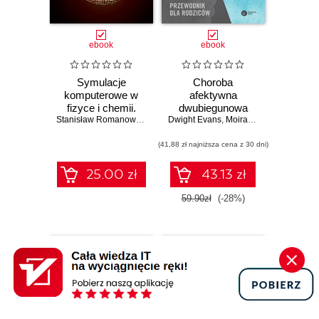
ebook
ebook
Symulacje
Choroba
komputerowe w
afektywna
fizyce i chemii.
dwubiegunowa
Wybrane
Stanisław Romanowski
,
Dorota Światła-Wójcik
Dwight Evans
(ChAD) u
,
Moira Rynn
,
Katherine E
zagadnienia
nastolatków.
(41,88 zł najniższa cena z 30 dni)
Przewodnik dla
rodziców
25.00 zł
43.13 zł
59.90zł
(-28%)