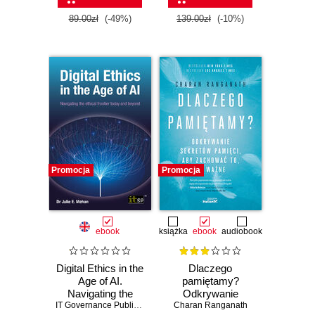
89.00zł
(-49%)
139.00zł
(-10%)
Promocja
Promocja
ebook
książka
ebook
audiobook
Digital Ethics in the
Dlaczego
Age of AI.
pamiętamy?
Navigating the
Odkrywanie
ethical frontier
IT Governance Publishing
,
Dr. Julie E. Mehan
sekretów pamięci,
Charan Ranganath