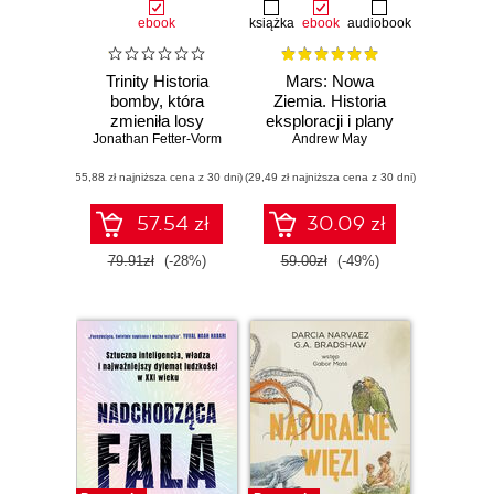
ebook
książka
ebook
audiobook
Trinity Historia
Mars: Nowa
bomby, która
Ziemia. Historia
zmieniła losy
eksploracji i plany
Jonathan Fetter-Vorm
świata
podboju Czerwonej
Andrew May
Planety
(55,88 zł najniższa cena z 30 dni)
(29,49 zł najniższa cena z 30 dni)
57.54 zł
30.09 zł
79.91zł
(-28%)
59.00zł
(-49%)