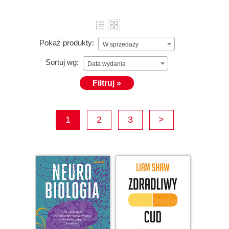
Pokaż produkty:
W sprzedaży
Sortuj wg:
Data wydania
Filtruj »
1
2
3
>