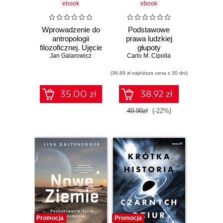
ebook
ebook
Wprowadzenie do
Podstawowe
antropologii
prawa ludzkiej
filozoficznej. Ujęcie
głupoty
fenomenologiczno-
Jan Galarowicz
Carlo M. Cipolla
personalistyczne
(38,69 zł najniższa cena z 30 dni)
35.00 zł
38.92 zł
49.90zł
(-22%)
Promocja
Promocja