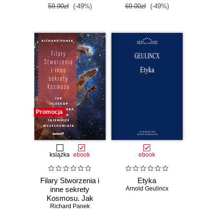
59.90zł
(-49%)
69.00zł
(-49%)
Promocja
książka
ebook
ebook
Filary Stworzenia i
Etyka
inne sekrety
Arnold Geulincx
Kosmosu. Jak
Teleskop Jamesa
Richard Panek
Webba odsłania