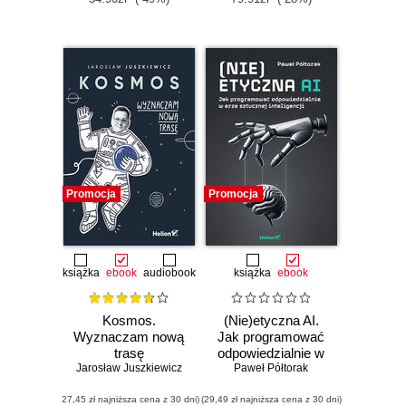
Promocja
Promocja
książka
ebook
audiobook
książka
ebook
Kosmos.
(Nie)etyczna AI.
Wyznaczam nową
Jak programować
trasę
odpowiedzialnie w
Jarosław Juszkiewicz
erze sztucznej
Paweł Półtorak
inteligencji
(27,45 zł najniższa cena z 30 dni)
(29,49 zł najniższa cena z 30 dni)