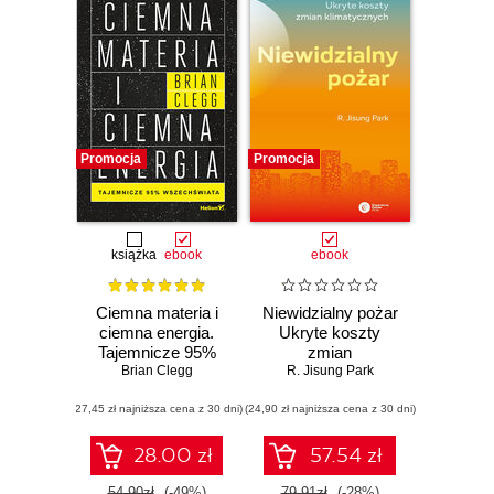
Promocja
Promocja
książka
ebook
ebook
Ciemna materia i
Niewidzialny pożar
ciemna energia.
Ukryte koszty
Tajemnicze 95%
zmian
wszechświata
Brian Clegg
klimatycznych
R. Jisung Park
(27,45 zł najniższa cena z 30 dni)
(24,90 zł najniższa cena z 30 dni)
28.00 zł
57.54 zł
54.90zł
(-49%)
79.91zł
(-28%)