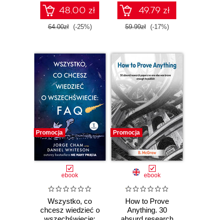
48.00 zł
49.79 zł
64.00zł
(-25%)
59.99zł
(-17%)
Promocja
Promocja
ebook
ebook
Wszystko, co
How to Prove
chcesz wiedzieć o
Anything. 30
wszechświecie:
absurd research