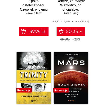
Epoka
Dobrze, że pytasz
ostateczności.
Wszystko, co
Człowiek w cieniu
chciałabyś
Paweł Śledź
AI
wiedzieć o swoim
Karen Tang
zdrowiu
(48,83 zł najniższa cena z 30 dni)
ginekologicznym
(ale nigdy Ci nie
powiedziano)
39.99 zł
50.33 zł
69.90zł
(-28%)
Promocja
Promocja