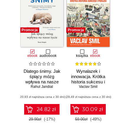
Promocja
Promocja
ebook
audiobook
książka
ebook
Dlatego śnimy. Jak
Wynalazek i
śpiący mózg
innowacja. Krótka
wpływa na nasze
historia sukcesu i
Rahul Jandial
życie
Vaclav Smil
porażki
(20,93 zł najniższa cena z 30 dni)
(29,49 zł najniższa cena z 30 dni)
24.82 zł
30.09 zł
29.90zł
(-17%)
59.00zł
(-49%)