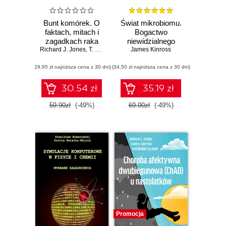
Bunt komórek. O
Świat mikrobiomu.
faktach, mitach i
Bogactwo
zagadkach raka
niewidzialnego
Richard J. Jones
,
T. Michael McCormick
życia w naszym
James Kinross
ciele
(29,95 zł najniższa cena z 30 dni)
(34,50 zł najniższa cena z 30 dni)
30.54 zł
35.19 zł
59.90zł
(-49%)
69.00zł
(-49%)
Promocja