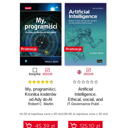
Promocja
Promocja
książka
ebook
ebook
My, programiści.
Artificial
Kronika koderów
Intelligence.
od Ady do AI
Ethical, social, and
Robert C. Martin
security impacts
IT Governance Publishing
,
Dr. Julie E
for the present and
(44,50 zł najniższa cena z 30 dni)
(39,90 zł najniższa cena z 30 dni)
the future
45.39 zł
125.10 zł