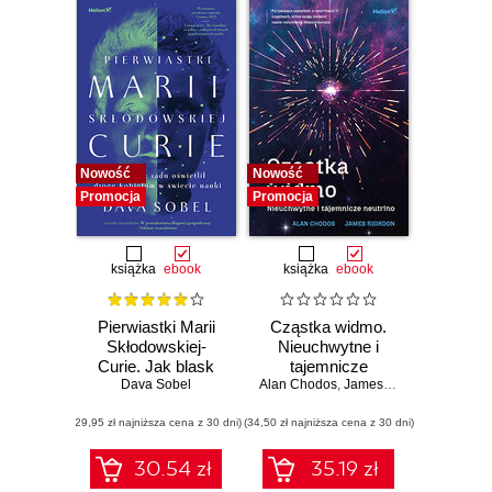
Nowość
Nowość
Promocja
Promocja
książka
ebook
książka
ebook
Pierwiastki Marii
Cząstka widmo.
Skłodowskiej-
Nieuchwytne i
Curie. Jak blask
tajemnicze
radu oświetlił drogę
Dava Sobel
Alan Chodos
neutrino
,
James Riordon
kobietom w
(29,95 zł najniższa cena z 30 dni)
świecie nauki
(34,50 zł najniższa cena z 30 dni)
30.54 zł
35.19 zł