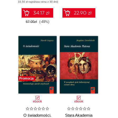
(33,50 zł najniższa cena z 30 dni)
tajemnice
Wszechświata
34.17 zł
22.90 zł
67.00zł
(-49%)
Promocja
ebook
ebook
O świadomości.
Stara Akademia