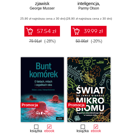
zjawisk
inteligencja,
kwantowych przez
George Musser
ChatGPT i wyścig,
Parmy Olson
sieci neuronowe po
który zmieni świat
(25,90 zł najniższa cena z 30 dni)
sztuczną
(28,90 zł najniższa cena z 30 dni)
inteligencję
57.54 zł
39.99 zł
79.91zł
(-28%)
50.00zł
(-20%)
Promocja
Promocja
książka
ebook
książka
ebook