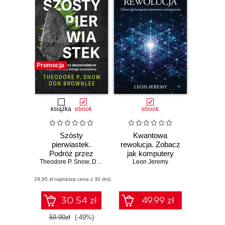
Promocja
książka
ebook
ebook
Szósty
Kwantowa
pierwiastek.
rewolucja. Zobacz
Podróż przez
jak komputery
Theodore P. Snow
Wszechświat
,
Don Brownlee
kwantowe zmienią
Leon Jeremy
śladem atomu, z
świat
(29,95 zł najniższa cena z 30 dni)
którego
powstaliśmy
30.54 zł
49.99 zł
59.90zł
(-49%)