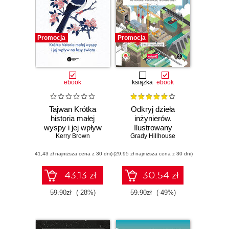
Promocja
Promocja
ebook
książka
ebook
Tajwan Krótka
Odkryj dzieła
historia małej
inżynierów.
wyspy i jej wpływ
Ilustrowany
na losy świata
Kerry Brown
Grady Hillhouse
przewodnik
terenowy po
(41,43 zł najniższa cena z 30 dni)
(29,95 zł najniższa cena z 30 dni)
infrastrukturze
technicznej
43.13 zł
30.54 zł
59.90zł
(-28%)
59.90zł
(-49%)