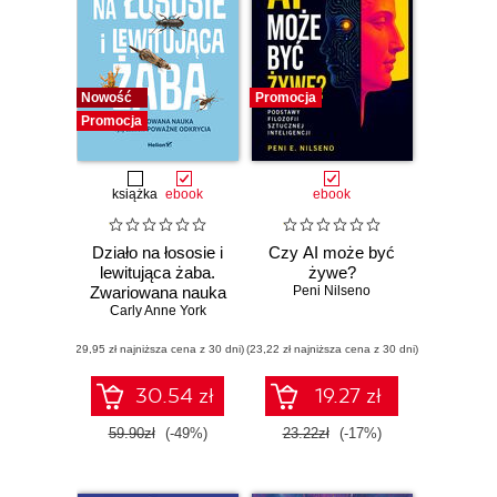
Nowość
Promocja
Promocja
książka
ebook
ebook
Działo na łososie i
Czy AI może być
lewitująca żaba.
żywe?
Zwariowana nauka
Peni Nilseno
Carly Anne York
i jej całkiem
poważne odkrycia
(29,95 zł najniższa cena z 30 dni)
(23,22 zł najniższa cena z 30 dni)
30.54 zł
19.27 zł
59.90zł
(-49%)
23.22zł
(-17%)