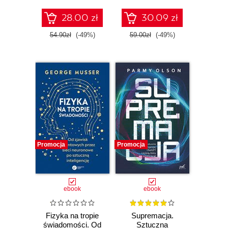
28.00 zł
30.09 zł
54.90zł
(-49%)
59.00zł
(-49%)
Promocja
Promocja
ebook
ebook
Fizyka na tropie
Supremacja.
świadomości. Od
Sztuczna