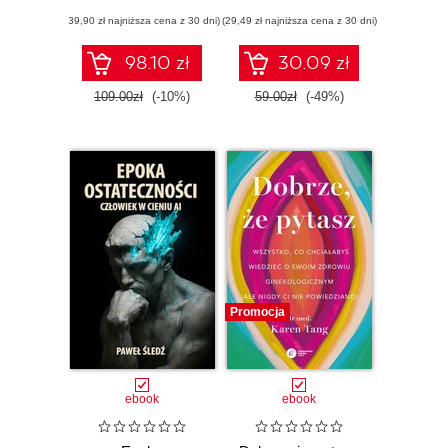
today and beyond
aby zachować to,
(39,90 zł najniższa cena z 30 dni)
(29,49 zł najniższa cena z 30 dni)
co ważne
98.10 zł
30.09 zł
109.00zł
(-10%)
59.00zł
(-49%)
Promocja
ebook
ebook