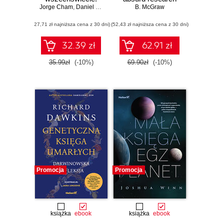
Jorge Cham
FAQ
,
Daniel Whiteson
papers no one else
B. McGraw
was brave enough
(27,71 zł najniższa cena z 30 dni)
(52,43 zł najniższa cena z 30 dni)
to publish
32.39 zł
62.91 zł
35.99zł
(-10%)
69.90zł
(-10%)
Promocja
Promocja
książka
ebook
książka
ebook