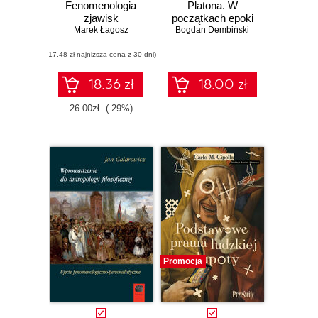
Fenomenologia
Platona. W
zjawisk
początkach epoki
umysłowych
Marek Łagosz
Bogdan Dembiński
hellenistycznej
(ostatni okres)
(17,48 zł najniższa cena z 30 dni)
18.36 zł
18.00 zł
26.00zł
(-29%)
Promocja