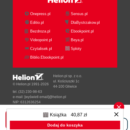
Onepress.pl
Sensus.pl
Editio.pl
DlaBystrzakow.pl
Bezdroza.pl
Ebookpoint.pl
Videopoint.pl
Beya.pl
Czytalisek.pl
Sploty
Biblio.Ebookpoint.pl
Helion.pl sp. z o.o.
ul. Kościuszki 1c
© Helion.pl 1991-2026
44-100 Gliwice
tel. (32) 230-98-63
e-mail:
[wyświetl email]@helion.pl
NIP: 6312636254
Regon: 241989027
Książka
40,87 zł
Designed with ♥ by
Tonik.pl
Dodaj do koszyka