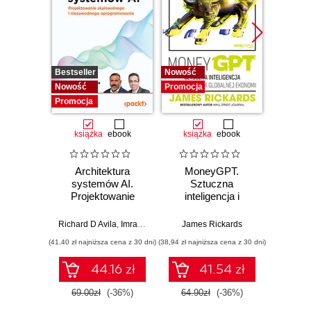
Bestseller
Nowość
Nowość
Nowość
Promocja
Promocj
Promocja
książka
ebook
książka
ebook
ksią
Architektura
MoneyGPT.
Zdradl
systemów AI.
Sztuczna
nas 
Projektowanie
inteligencja i
ant
skalowalnego i
zagrożenie dla
przest
niezawodnego
globalnej ekonomii
Richard D Avila
,
Imran Ahmad
James Rickards
Li
oprogramowania
(41,40 zł najniższa cena z 30 dni)
(38,94 zł najniższa cena z 30 dni)
(41,40 zł naj
44.16 zł
41.54 zł
69.00zł
(-36%)
64.90zł
(-36%)
69.0