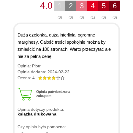
4.0
1
2
3
4
5
6
(0)
(0)
(0)
(1)
(0)
(0)
Duża czcionka, duża interlinia, ogromne
marginesy. Całość treści spokojnie można by
zmieścić na 100 stronach. Warto przeczytać ale
nie za pełną cenę.
Opinia: Piotr
Opinia dodana: 2024-02-22
Ocena: 4
Opinia potwierdzona
zakupem
Opinia dotyczy produktu:
ksiązka drukowana
Czy opinia była pomocna: