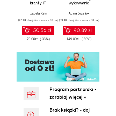
branży IT.
wykrywanie
s
Praktyczne
włamań
ste
Dodatkowe lektury
przykłady i
p
Izabela Kein
Adam Józefiok
Wito
ćwiczenia
Podziękowania
(47,40 zł najniższa cena z 30 dni)
(89,40 zł najniższa cena z 30 dni)
(35,94 zł naj
O autorach
50.56 zł
90.89 zł
79.00zł
(-36%)
149.00zł
(-39%)
59.9
Program partnerski -
zarabiaj więcej »
Brak książki? - daj