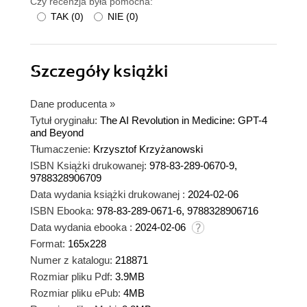
Czy recenzja była pomocna:
TAK
(
0
)
NIE
(
0
)
Szczegóły
książki
Dane producenta
»
Tytuł oryginału:
The AI Revolution in Medicine: GPT-4
and Beyond
Tłumaczenie:
Krzysztof Krzyżanowski
ISBN Książki drukowanej:
978-83-289-0670-9,
9788328906709
Data wydania książki drukowanej :
2024-02-06
ISBN Ebooka:
978-83-289-0671-6, 9788328906716
Data wydania ebooka :
2024-02-06
Format:
165x228
Numer z katalogu:
218871
Rozmiar pliku Pdf:
3.9MB
Rozmiar pliku ePub:
4MB