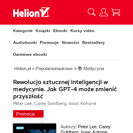
Kategorie
Książki
Ebooki
Kursy video
Audiobooki
Promocje
Nowości
Bestsellery
Darmowe ebooki
Helion.pl
»
Popularnonaukowe
»
📚 Medycyna
Rewolucja sztucznej inteligencji w
medycynie. Jak GPT-4 może zmienić
przyszłość
Peter Lee, Carey Goldberg, Isaac Kohane
Promocja
Autorzy:
Peter Lee
,
Carey
Goldberg
,
Isaac Kohane