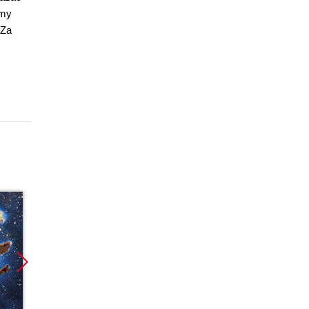
amy
 Za
Promocja
Promocja
Promoc