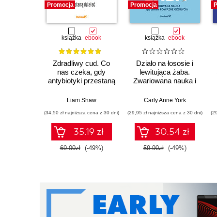
Promocja
Promocja
P
książka
ebook
książka
ebook
Zdradliwy cud. Co
Działo na łososie i
nas czeka, gdy
lewitująca żaba.
antybiotyki przestaną
Zwariowana nauka i
działać
jej całkiem poważne
odkrycia
Liam Shaw
Carly Anne York
(34,50 zł najniższa cena z 30 dni)
(29,95 zł najniższa cena z 30 dni)
(2
35.19 zł
30.54 zł
69.00zł
(-49%)
59.90zł
(-49%)