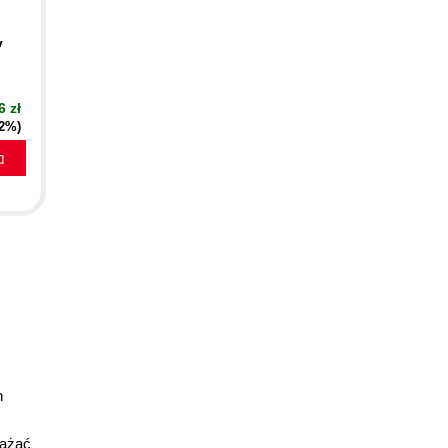
y
6 zł
42%)
a
h
rażać