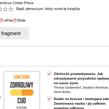
ernicus Center Press
Bądź pierwszym, który oceni tę książkę
ePub
Mobi
j fragment
Zdolność przewidywania. Jak
odczytywanie przyszłości wpływ
na nasze życie
Thomas Suddendorf
,
Jonathan Redshaw
,
Adam Bulley
Działo na łososie i lewitująca żab
Zwariowana nauka i jej całkiem
poważne odkrycia