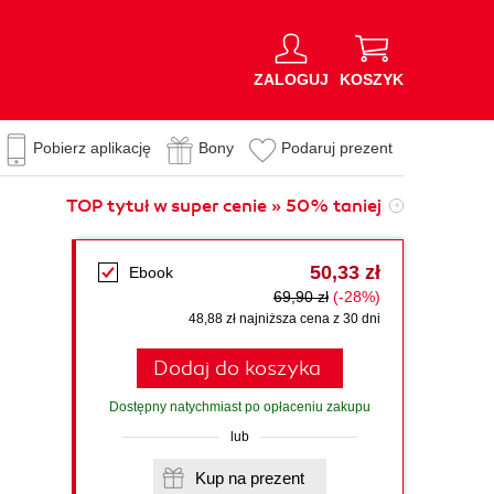
ZALOGUJ
KOSZYK
Pobierz aplikację
Bony
Podaruj prezent
TOP tytuł w super cenie » 50% taniej
50,33 zł
Ebook
69,90 zł
(-28%)
48,88 zł najniższa cena z 30 dni
Dodaj do koszyka
Dostępny natychmiast po opłaceniu zakupu
lub
Kup na prezent