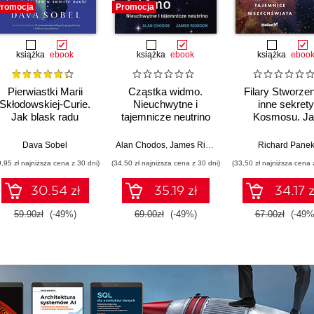
romocja
Promocja
książka
ebook
książka
ebook
książka
eboo
Pierwiastki Marii
Cząstka widmo.
Filary Stworzen
Skłodowskiej-Curie.
Nieuchwytne i
inne sekrety
Jak blask radu
tajemnicze neutrino
Kosmosu. Ja
oświetlił drogę
Teleskop Jam
kobietom w świecie
Webba odsłan
Dava Sobel
Alan Chodos
,
James Riordon
Richard Pane
nauki
tajemnice
9,95 zł najniższa cena z 30 dni)
(34,50 zł najniższa cena z 30 dni)
(33,50 zł najniższa cena 
Wszechświat
30.54 zł
35.19 zł
34.17 z
59.90zł
(-49%)
69.00zł
(-49%)
67.00zł
(-49%