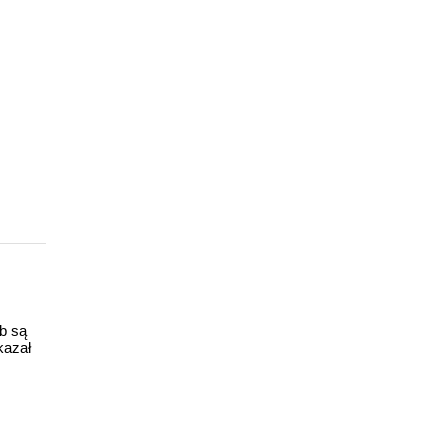
ub są
kazał