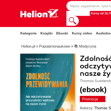
Kursy od 16,70
Kategorie
Książki
Ebooki
Kursy video
Audiobo
Helion.pl
»
Popularnonaukowe
»
📚 Medycyna
Zdolnoś
odczytyw
nasze ży
Thomas Suddendo
(ebook)
Promocja
Autorzy:
Thomas S