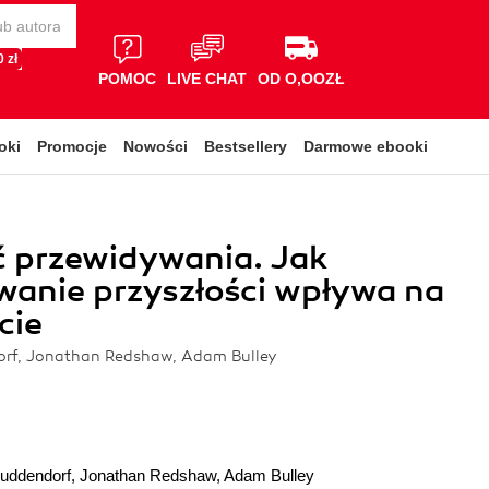
 zł
POMOC
LIVE CHAT
OD O,OOZŁ
oki
Promocje
Nowości
Bestsellery
Darmowe ebooki
ć przewidywania. Jak
anie przyszłości wpływa na
cie
rf, Jonathan Redshaw, Adam Bulley
uddendorf
,
Jonathan Redshaw
,
Adam Bulley