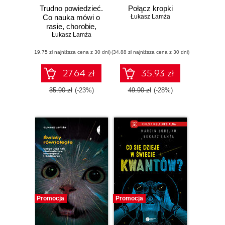
Trudno powiedzieć.
Połącz kropki
Co nauka mówi o
Łukasz Lamża
rasie, chorobie,
inteligencji i płci
Łukasz Lamża
(19,75 zł najniższa cena z 30 dni)
(34,88 zł najniższa cena z 30 dni)
27.64 zł
35.93 zł
35.90 zł
(-23%)
49.90 zł
(-28%)
Promocja
Promocja