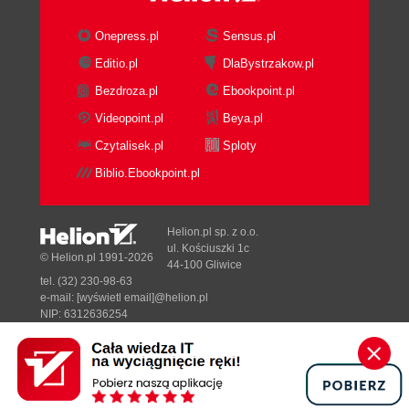
Onepress.pl
Sensus.pl
Editio.pl
DlaBystrzakow.pl
Bezdroza.pl
Ebookpoint.pl
Videopoint.pl
Beya.pl
Czytalisek.pl
Sploty
Biblio.Ebookpoint.pl
Helion.pl sp. z o.o.
ul. Kościuszki 1c
© Helion.pl 1991-2026
44-100 Gliwice
tel. (32) 230-98-63
e-mail:
[wyświetl email]@helion.pl
NIP: 6312636254
Regon: 241989027
Designed with ♥ by
Tonik.pl
Pełna wersja strony »