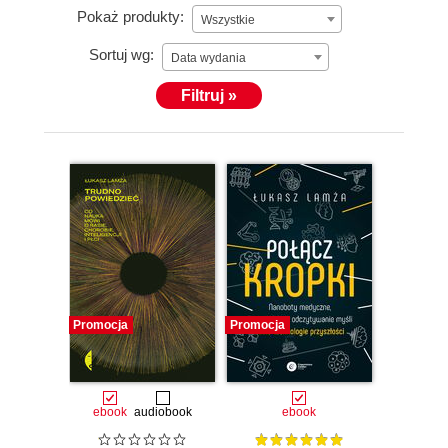
Pokaż produkty:
Wszystkie
Sortuj wg:
Data wydania
Filtruj »
Promocja
Promocja
ebook
audiobook
ebook