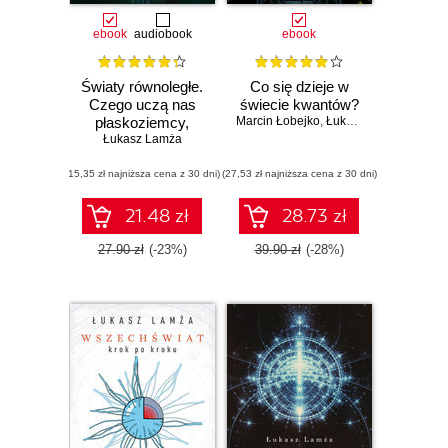
ebook
audiobook
ebook
Światy równoległe.
Co się dzieje w
Czego uczą nas
świecie kwantów?
płaskoziemcy,
Marcin Łobejko
,
Łukasz Lamża
homeopaci i
Łukasz Lamża
różdżkarze
(15,35 zł najniższa cena z 30 dni)
(27,53 zł najniższa cena z 30 dni)
21.48 zł
28.73 zł
27.90 zł
(-23%)
39.90 zł
(-28%)