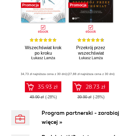
Promocja
Promocja
ebook
ebook
Wszechświat krok
Przekrój przez
po kroku
wszechświat
Łukasz Lamża
Łukasz Lamża
(34,73 zł najniższa cena z 30 dni)
(27,88 zł najniższa cena z 30 dni)
35.93 zł
28.73 zł
49.90 zł
(-28%)
39.90 zł
(-28%)
Program partnerski - zarabiaj
więcej »