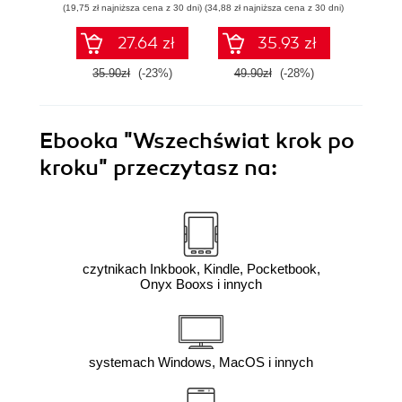
(19,75 zł najniższa cena z 30 dni)
(34,88 zł najniższa cena z 30 dni)
(15,35 zł naj
27.64 zł
35.93 zł
35.90zł
(-23%)
49.90zł
(-28%)
27.9
Ebooka
"Wszechświat krok po
kroku"
przeczytasz na:
czytnikach Inkbook, Kindle, Pocketbook,
Onyx Booxs i innych
systemach Windows, MacOS i innych