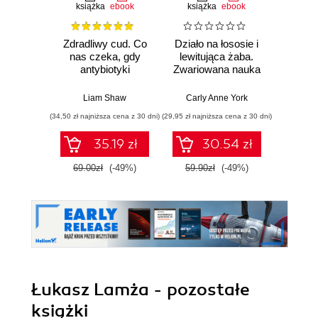
książka
ebook
książka
ebook
ksią
Zdradliwy cud. Co
Działo na łososie i
Pierwi
nas czeka, gdy
lewitująca żaba.
Skło
antybiotyki
Zwariowana nauka
Curie
przestaną działać
i jej całkiem
radu oś
poważne odkrycia
kob
Liam Shaw
Carly Anne York
Da
świe
(34,50 zł najniższa cena z 30 dni)
(29,95 zł najniższa cena z 30 dni)
(29,95 zł naj
35.19 zł
30.54 zł
69.00zł
(-49%)
59.90zł
(-49%)
59.9
Łukasz Lamża - pozostałe
książki