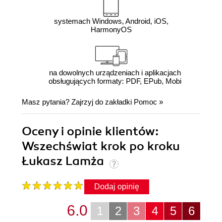
systemach Windows, Android, iOS,
HarmonyOS
na dowolnych urządzeniach i aplikacjach
obsługujących formaty: PDF, EPub, Mobi
Masz pytania? Zajrzyj do zakładki
Pomoc
»
Oceny i opinie klientów:
Wszechświat krok po kroku
Łukasz Lamża
Dodaj opinię
6.0
1
2
3
4
5
6