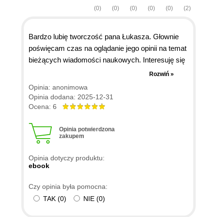
(0)
(0)
(0)
(0)
(0)
(2)
Bardzo lubię tworczość pana Łukasza. Głownie
poświęcam czas na oglądanie jego opinii na temat
bieżących wiadomości naukowych. Interesuję się
astronomią. Książka porusza rownież i te
Rozwiń »
zagadnienia. Dowiedziałem się rownież dużo na
Opinia: anonimowa
temat biologii innych aspetkow. Książka dobrze
Opinia dodana: 2025-12-31
napisana. Jedyny mankament to czytnik książek
Ocena: 6
czarno-biały. Niektore obrazki/diagramy są
kolorowe. Nie zanurzałem się w dogłębną analizę.
Opinia potwierdzona
zakupem
Dla osob pragnących jednak to zrobić polecam
otworzenie diagramow na komputerze.
Opinia dotyczy produktu:
ebook
Czy opinia była pomocna:
TAK
(
0
)
NIE
(
0
)