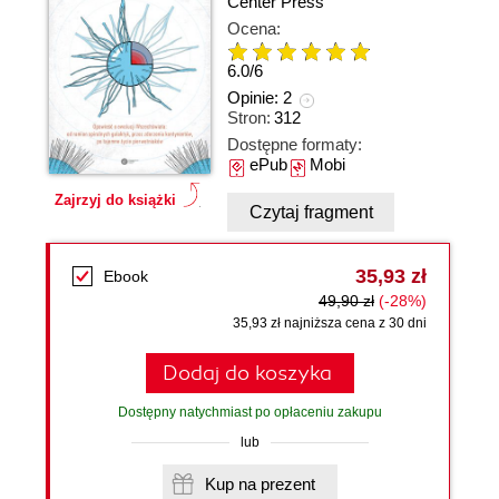
Center Press
Ocena:
6.0
/
6
Opinie:
2
Stron:
312
Dostępne formaty:
ePub
Mobi
Zajrzyj do książki
Czytaj fragment
35,93 zł
Ebook
49,90 zł
(-28%)
35,93 zł najniższa cena z 30 dni
Dodaj do koszyka
Dostępny natychmiast po opłaceniu zakupu
lub
Kup na prezent