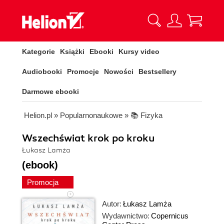
Kategorie
Książki
Ebooki
Kursy video
Audiobooki
Promocje
Nowości
Bestsellery
Darmowe ebooki
Helion.pl
»
Popularnonaukowe
»
📚 Fizyka
Wszechświat krok po kroku
Łukasz Lamża
(ebook)
Promocja
Autor:
Łukasz Lamża
Wydawnictwo:
Copernicus