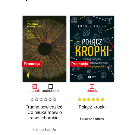
Promocja
Promocja
Promocj
ebook
audiobook
ebook
ebook
Trudno powiedzieć.
Połącz kropki
Światy
Co nauka mówi o
Czego
rasie, chorobie,
płas
Łukasz Lamża
inteligencji i płci
hom
róż
Łukasz Lamża
Łuk