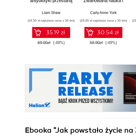
antybiotyki przestaną
Zwariowana nauka i
działać
jej całkiem poważne
odkrycia
Liam Shaw
Carly Anne York
(34,50 zł najniższa cena z 30 dni)
(29,95 zł najniższa cena z 30 dni)
(2
35.19 zł
30.54 zł
69.00zł
(-49%)
59.90zł
(-49%)
Ebooka
"Jak powstało życie na