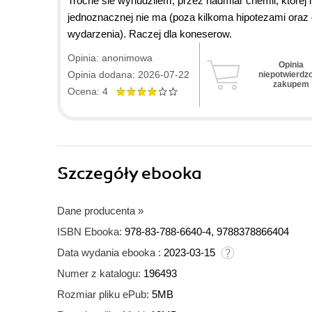
Troche sie wynudzilem, przez nadmiar chemii, ktorej 
jednoznacznej nie ma (poza kilkoma hipotezami ora
wydarzenia). Raczej dla koneserow.
Opinia: anonimowa
Opinia
Opinia dodana: 2026-07-22
niepotwierdz
zakupem
Ocena: 4
Szczegóły
ebooka
Dane producenta
»
ISBN Ebooka:
978-83-788-6640-4, 9788378866404
Data wydania ebooka :
2023-03-15
Numer z katalogu:
196493
Rozmiar pliku ePub:
5MB