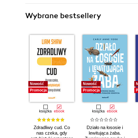
Wybrane bestsellery
Nowość
Nowość
Promocja
Promocja
P
książka
ebook
książka
ebook
Zdradliwy cud. Co
Działo na łososie i
nas czeka, gdy
lewitująca żaba.