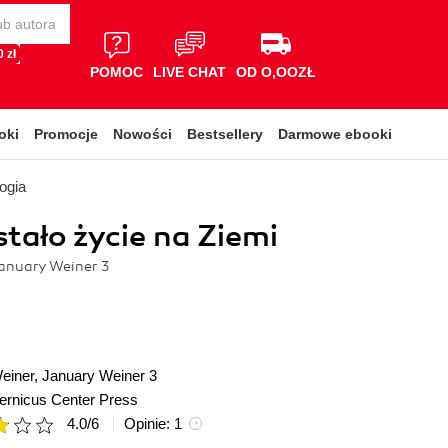
 zł
POMOC
LIVE CHAT
OD O,OOZŁ
oki
Promocje
Nowości
Bestsellery
Darmowe ebooki
logia
tało życie na Ziemi
anuary Weiner 3
einer
,
January Weiner 3
ernicus Center Press
4.0
/
6
Opinie:
1