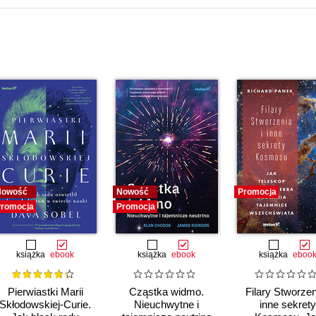
Nowość
Nowość
Promocja
romocja
Promocja
książka
ebook
książka
ebook
książka
eboo
Pierwiastki Marii
Cząstka widmo.
Filary Stworzen
Skłodowskiej-Curie.
Nieuchwytne i
inne sekrety