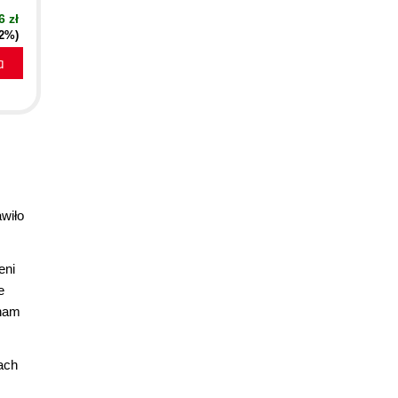
6 zł
42%)
a
awiło
eni
e
 nam
ach