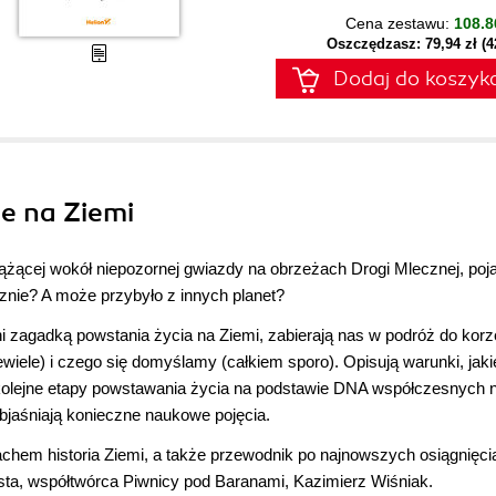
Cena zestawu:
108.8
Oszczędzasz: 79,94 zł (
Dodaj do koszyk
ie na Ziemi
krążącej wokół niepozornej gwiazdy na obrzeżach Drogi Mlecznej, poj
znie? A może przybyło z innych planet?
i zagadką powstania życia na Ziemi, zabierają nas w podróż do korz
iele) i czego się domyślamy (całkiem sporo). Opisują warunki, jaki
ją kolejne etapy powstawania życia na podstawie DNA współczesnych
objaśniają konieczne naukowe pojęcia.
achem historia Ziemi, a także przewodnik po najnowszych osiągnięci
ysta, współtwórca Piwnicy pod Baranami, Kazimierz Wiśniak.