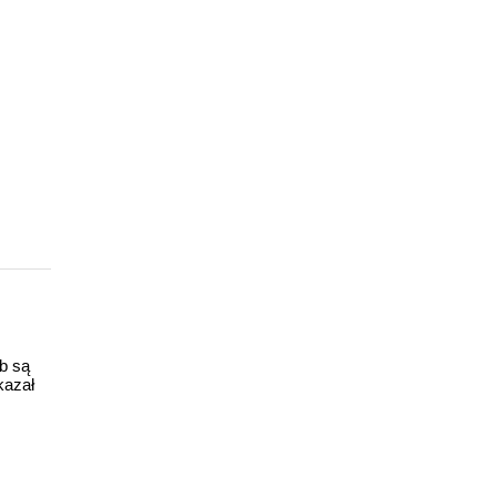
ub są
kazał