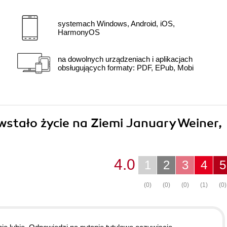
systemach Windows, Android, iOS,
HarmonyOS
na dowolnych urządzeniach i aplikacjach
obsługujących formaty: PDF, EPub, Mobi
owstało życie na Ziemi January Weiner,
4.0
1
2
3
4
5
(0)
(0)
(0)
(1)
(0)