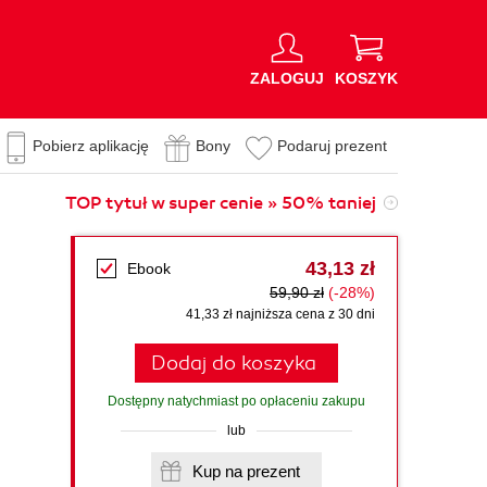
ZALOGUJ
KOSZYK
Pobierz aplikację
Bony
Podaruj prezent
TOP tytuł w super cenie » 50% taniej
43,13 zł
Ebook
59,90 zł
(-28%)
41,33 zł najniższa cena z 30 dni
Dodaj do koszyka
Dostępny natychmiast po opłaceniu zakupu
lub
Kup na prezent