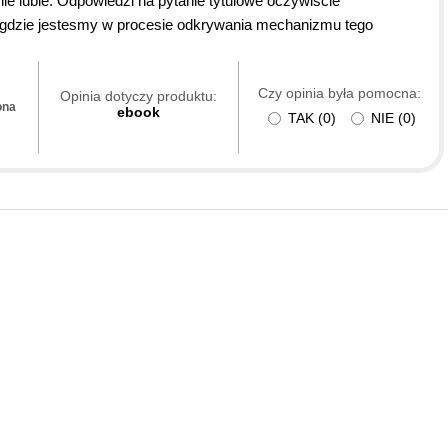
nie lubie. Odpowiedzi na pytanie tytulowe oczywiscie
z gdzie jestesmy w procesie odkrywania mechanizmu tego
Czy opinia była pomocna:
Opinia dotyczy produktu:
ona
ebook
TAK
(
0
)
NIE
(
0
)