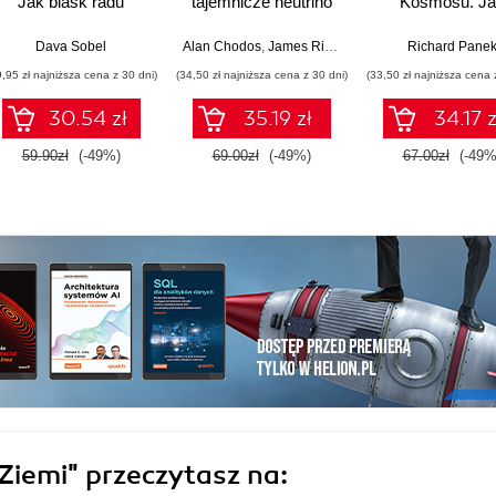
Jak blask radu
tajemnicze neutrino
Kosmosu. Ja
oświetlił drogę
Teleskop Jam
kobietom w świecie
Webba odsłan
Dava Sobel
Alan Chodos
,
James Riordon
Richard Pane
nauki
tajemnice
9,95 zł najniższa cena z 30 dni)
(34,50 zł najniższa cena z 30 dni)
(33,50 zł najniższa cena 
Wszechświat
30.54 zł
35.19 zł
34.17 z
59.90zł
(-49%)
69.00zł
(-49%)
67.00zł
(-49%
 Ziemi"
przeczytasz na: