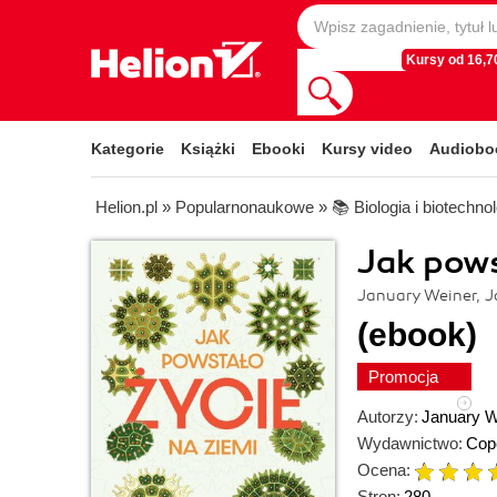
Kursy od 16,70
Kategorie
Książki
Ebooki
Kursy video
Audiobo
Helion.pl
»
Popularnonaukowe
»
📚 Biologia i biotechno
Jak pows
January Weiner, J
(ebook)
Promocja
Autorzy:
January W
Wydawnictwo:
Cop
Ocena:
Stron:
280