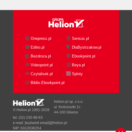
Onepress.pl
Sensus.pl
Editio.pl
DlaBystrzakow.pl
Bezdroza.pl
Ebookpoint.pl
Videopoint.pl
Beya.pl
Czytalisek.pl
Sploty
Biblio.Ebookpoint.pl
Helion.pl sp. z o.o.
ul. Kościuszki 1c
© Helion.pl 1991-2026
44-100 Gliwice
tel. (32) 230-98-63
e-mail:
[wyświetl email]@helion.pl
NIP: 6312636254