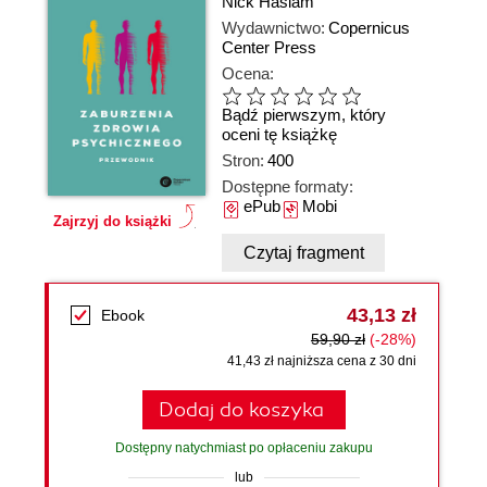
Nick Haslam
Wydawnictwo:
Copernicus
Center Press
Ocena:
Bądź pierwszym, który
oceni tę książkę
Stron:
400
Dostępne formaty:
ePub
Mobi
Zajrzyj do książki
Czytaj fragment
43,13 zł
Ebook
59,90 zł
(-28%)
41,43 zł najniższa cena z 30 dni
Dodaj do koszyka
Dostępny natychmiast po opłaceniu zakupu
lub