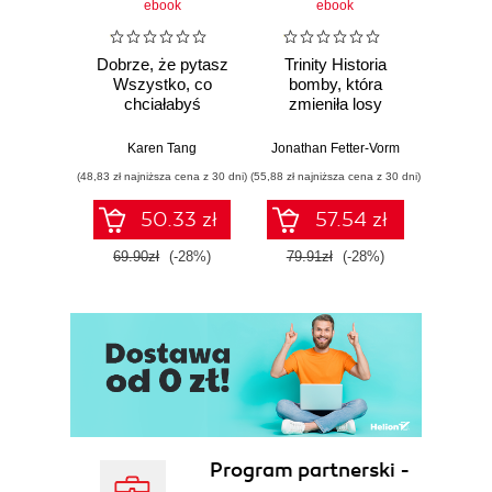
ebook
ebook
Dobrze, że pytasz
Trinity Historia
Plem
Wszystko, co
bomby, która
instynk
chciałabyś
zmieniła losy
mo
wiedzieć o swoim
świata
je
zdrowiu
Karen Tang
Jonathan Fetter-Vorm
Mich
ginekologicznym
(48,83 zł najniższa cena z 30 dni)
(55,88 zł najniższa cena z 30 dni)
(57,54 zł naj
(ale nigdy Ci nie
powiedziano)
50.33 zł
57.54 zł
69.90zł
(-28%)
79.91zł
(-28%)
79.9
Program partnerski -