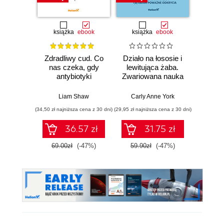
książka
ebook
książka
ebook
ksią
Zdradliwy cud. Co
Działo na łososie i
Pierwi
nas czeka, gdy
lewitująca żaba.
Skło
antybiotyki
Zwariowana nauka
Curie
przestaną działać
i jej całkiem
radu oś
poważne odkrycia
kob
Liam Shaw
Carly Anne York
Da
świe
(34,50 zł najniższa cena z 30 dni)
(29,95 zł najniższa cena z 30 dni)
(29,95 zł naj
36.57 zł
31.75 zł
69.00zł
(-47%)
59.90zł
(-47%)
59.9