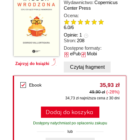
Wydawnictwo:
Copernicus
Center Press
Ocena:
6.0
/
6
Opinie:
1
Stron:
208
Dostępne formaty:
ePub
Mobi
Zajrzyj do książki
Czytaj fragment
35,93 zł
Ebook
49,90 zł
(-28%)
34,73 zł najniższa cena z 30 dni
Dodaj do koszyka
Dostępny natychmiast po opłaceniu zakupu
lub