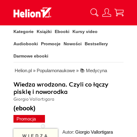
Kategorie
Książki
Ebooki
Kursy video
Audiobooki
Promocje
Nowości
Bestsellery
Darmowe ebooki
Helion.pl
»
Popularnonaukowe
»
📚 Medycyna
Wiedza wrodzona. Czyli co łączy
pisklę i noworodka
Giorgio Vallortigara
(ebook)
Promocja
Autor:
Giorgio Vallortigara