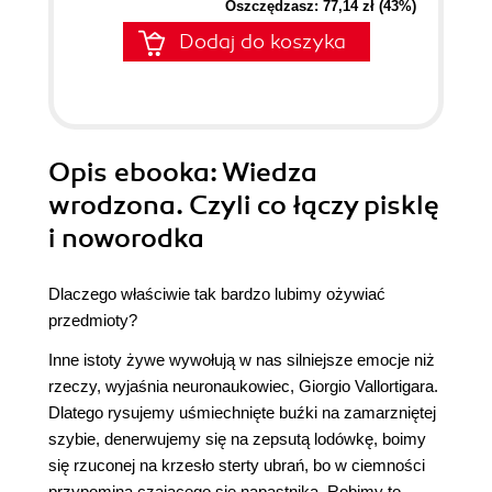
Oszczędzasz: 77,14 zł (43%)
Dodaj do koszyka
Opis
ebooka
: Wiedza
wrodzona. Czyli co łączy pisklę
i noworodka
Dlaczego właściwie tak bardzo lubimy ożywiać
przedmioty?
Inne istoty żywe wywołują w nas silniejsze emocje niż
rzeczy, wyjaśnia neuronaukowiec, Giorgio Vallortigara.
Dlatego rysujemy uśmiechnięte buźki na zamarzniętej
szybie, denerwujemy się na zepsutą lodówkę, boimy
się rzuconej na krzesło sterty ubrań, bo w ciemności
przypomina czającego się napastnika. Robimy to