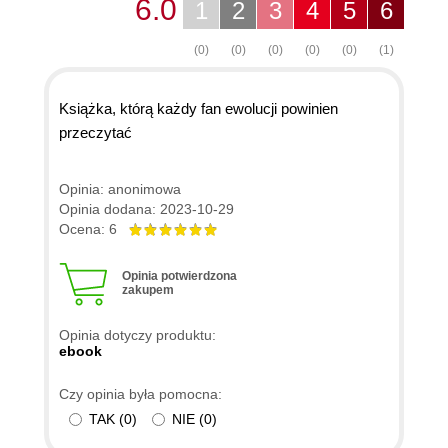
6.0
1
2
3
4
5
6
(0)
(0)
(0)
(0)
(0)
(1)
Książka, którą każdy fan ewolucji powinien
przeczytać
Opinia: anonimowa
Opinia dodana: 2023-10-29
Ocena: 6
Opinia potwierdzona
zakupem
Opinia dotyczy produktu:
ebook
Czy opinia była pomocna:
TAK
(
0
)
NIE
(
0
)