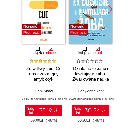
Nowość
Nowość
Nowość
Promocja
Promocja
Promocj
książka
ebook
książka
ebook
ksią
Zdradliwy cud. Co
Działo na łososie i
Pierwi
nas czeka, gdy
lewitująca żaba.
Skło
antybiotyki
Zwariowana nauka
Curie
przestaną działać
i jej całkiem
radu oś
poważne odkrycia
kob
Liam Shaw
Carly Anne York
Da
świe
(34,50 zł najniższa cena z 30 dni)
(29,95 zł najniższa cena z 30 dni)
(29,95 zł naj
35.19 zł
30.54 zł
69.00zł
(-49%)
59.90zł
(-49%)
59.9