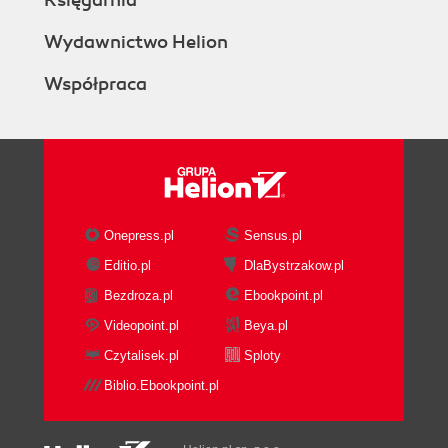
Księgarnia
Wydawnictwo Helion
Współpraca
Onepress.pl
Sensus.pl
Editio.pl
DlaBystrzakow.pl
Bezdroza.pl
Ebookpoint.pl
Videopoint.pl
Beya.pl
Czytalisek.pl
Sploty
Biblio.Ebookpoint.pl