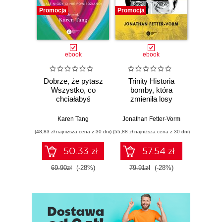
Promocja
Promocja
Promocj
ebook
ebook
Dobrze, że pytasz
Trinity Historia
Plem
Wszystko, co
bomby, która
instynk
chciałabyś
zmieniła losy
mo
wiedzieć o swoim
świata
je
zdrowiu
Karen Tang
Jonathan Fetter-Vorm
Mich
ginekologicznym
(48,83 zł najniższa cena z 30 dni)
(55,88 zł najniższa cena z 30 dni)
(57,54 zł naj
(ale nigdy Ci nie
powiedziano)
50.33 zł
57.54 zł
69.90zł
(-28%)
79.91zł
(-28%)
79.9