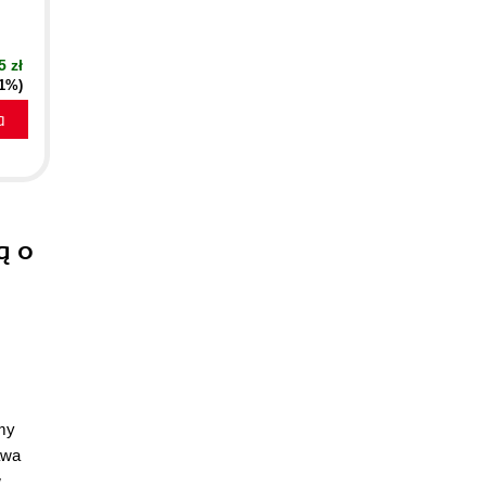
5 zł
41%)
a
ą o
imy
awa
w