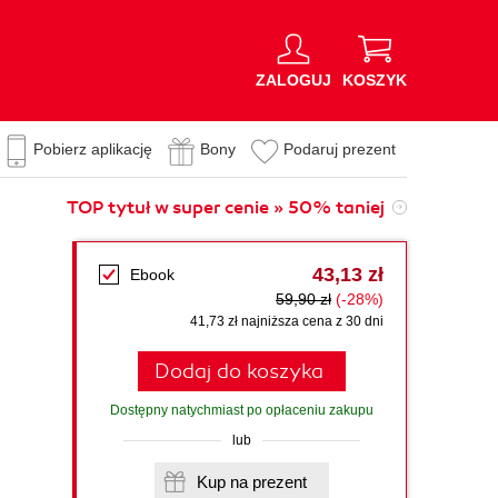
ZALOGUJ
KOSZYK
Pobierz aplikację
Bony
Podaruj prezent
TOP tytuł w super cenie » 50% taniej
43,13 zł
Ebook
59,90 zł
(-28%)
41,73 zł najniższa cena z 30 dni
Dodaj do koszyka
Dostępny natychmiast po opłaceniu zakupu
lub
Kup na prezent