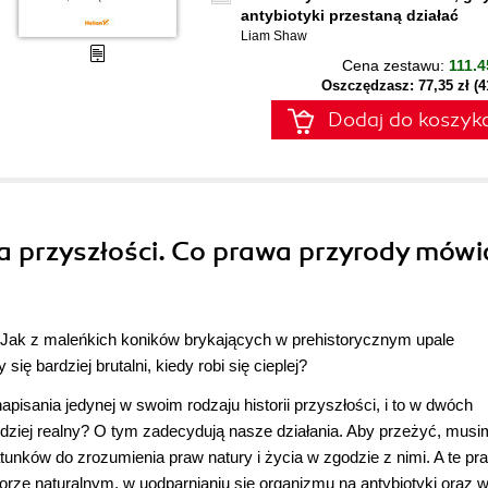
antybiotyki przestaną działać
Liam Shaw
Cena zestawu:
111.4
Oszczędzasz: 77,35 zł (
Dodaj do koszyk
na przyszłości. Co prawa przyrody mówi
y? Jak z maleńkich koników brykających w prehistorycznym upale
 bardziej brutalni, kiedy robi się cieplej?
apisania jedynej w swoim rodzaju historii przyszłości, i to w dwóch
ardziej realny? O tym zadecydują nasze działania. Aby przeżyć, mus
nków do zrozumienia praw natury i życia w zgodzie z nimi. A te pr
borze naturalnym, w uodparnianiu się organizmu na antybiotyki oraz 