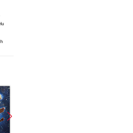
y
lu
ch