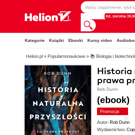
Inż. zwrotna 39,90
Kategorie
Książki
Ebooki
Kursy video
Audiobo
Helion.pl
»
Popularnonaukowe
»
📚 Biologia i biotechno
Historia
prawa pr
Rob Dunn
(ebook)
Promocja
Autor:
Rob Dunn
Wydawnictwo:
Cop