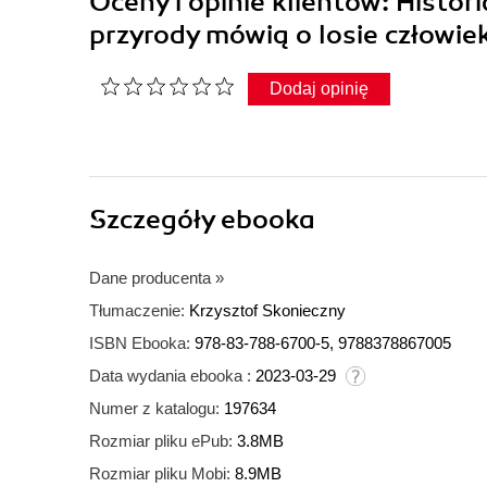
Oceny i opinie klientów: Histor
przyrody mówią o losie człowi
Dodaj opinię
Szczegóły
ebooka
Dane producenta
»
Tłumaczenie:
Krzysztof Skonieczny
ISBN Ebooka:
978-83-788-6700-5, 9788378867005
Data wydania ebooka :
2023-03-29
Numer z katalogu:
197634
Rozmiar pliku ePub:
3.8MB
Rozmiar pliku Mobi:
8.9MB