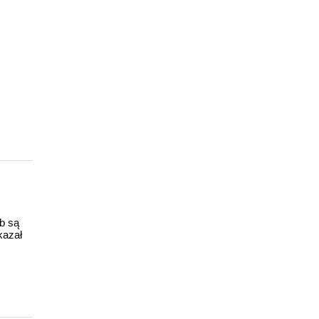
ub są
kazał