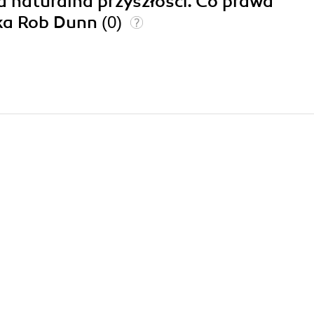
ia naturalna przyszłości. Co prawa
eka Rob Dunn
(0)