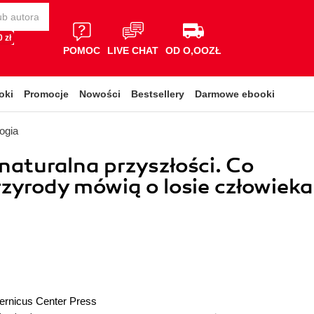
 zł
POMOC
LIVE CHAT
OD O,OOZŁ
oki
Promocje
Nowości
Bestsellery
Darmowe ebooki
logia
 naturalna przyszłości. Co
zyrody mówią o losie człowieka
ernicus Center Press