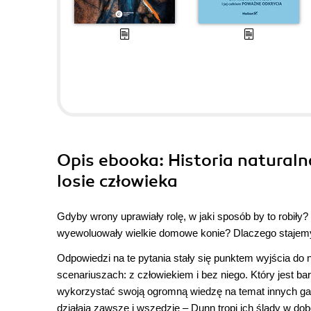
Opis
ebooka
: Historia natural
losie człowieka
Gdyby wrony uprawiały rolę, w jaki sposób by to robił
wyewoluowały wielkie domowe konie? Dlaczego stajemy się
Odpowiedzi na te pytania stały się punktem wyjścia do n
scenariuszach: z człowiekiem i bez niego. Który jest b
wykorzystać swoją ogromną wiedzę na temat innych gatu
działają zawsze i wszędzie – Dunn tropi ich ślady w do