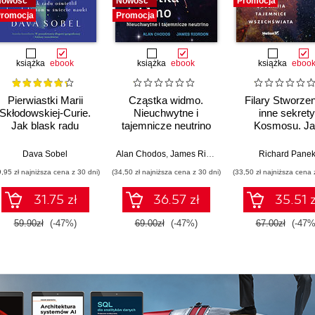
Nowość
Nowość
Promocja
romocja
Promocja
książka
ebook
książka
ebook
książka
eboo
Pierwiastki Marii
Cząstka widmo.
Filary Stworzen
Skłodowskiej-Curie.
Nieuchwytne i
inne sekrety
Jak blask radu
tajemnicze neutrino
Kosmosu. Ja
oświetlił drogę
Teleskop Jam
kobietom w świecie
Webba odsłan
Dava Sobel
Alan Chodos
,
James Riordon
Richard Pane
nauki
tajemnice
9,95 zł najniższa cena z 30 dni)
(34,50 zł najniższa cena z 30 dni)
(33,50 zł najniższa cena 
Wszechświat
31.75 zł
36.57 zł
35.51 z
59.90zł
(-47%)
69.00zł
(-47%)
67.00zł
(-47%