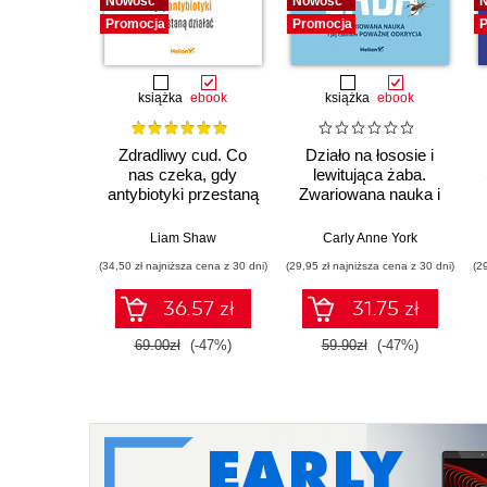
Nowość
Nowość
Promocja
Promocja
P
książka
ebook
książka
ebook
Zdradliwy cud. Co
Działo na łososie i
nas czeka, gdy
lewitująca żaba.
antybiotyki przestaną
Zwariowana nauka i
działać
jej całkiem poważne
odkrycia
Liam Shaw
Carly Anne York
(34,50 zł najniższa cena z 30 dni)
(29,95 zł najniższa cena z 30 dni)
(2
36.57 zł
31.75 zł
69.00zł
(-47%)
59.90zł
(-47%)