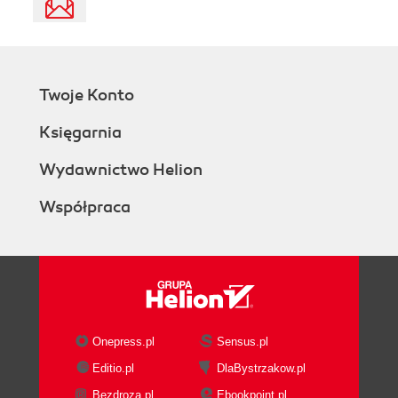
Twoje Konto
Księgarnia
Wydawnictwo Helion
Współpraca
Onepress.pl
Sensus.pl
Editio.pl
DlaBystrzakow.pl
Bezdroza.pl
Ebookpoint.pl