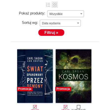
Pokaż produkty:
Wszystkie
Sortuj wg:
Data wydania
Filtruj »
Promocja
Promocja