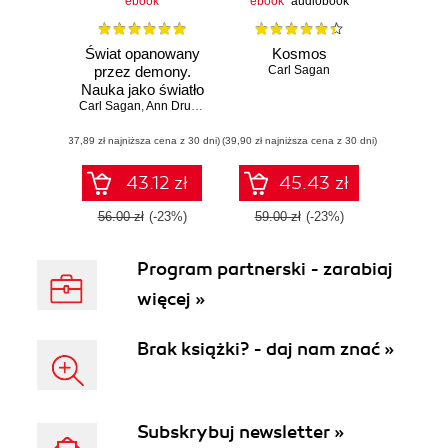
ebook
ebook
audiobook
Świat opanowany
Kosmos
przez demony.
Carl Sagan
Nauka jako światło
Carl Sagan
w mroku
,
Ann Druyan
(37,89 zł najniższa cena z 30 dni)
(39,90 zł najniższa cena z 30 dni)
43.12 zł
45.43 zł
56.00 zł
(-23%)
59.00 zł
(-23%)
Program partnerski - zarabiaj
więcej »
Brak książki? - daj nam znać »
Subskrybuj newsletter »