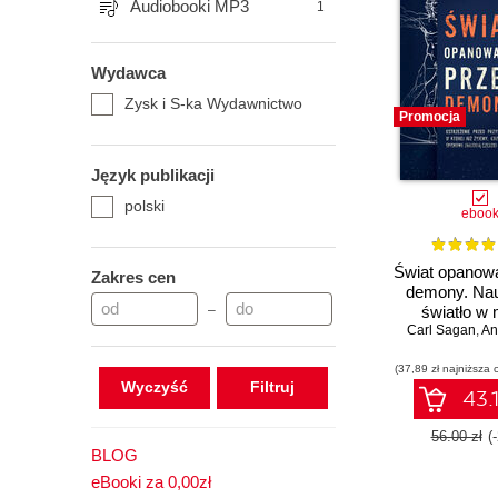
Audiobooki MP3
1
Wydawca
Zysk i S-ka Wydawnictwo
Promocja
Język publikacji
polski
eboo
Świat opanow
Zakres cen
demony. Nau
–
światło w
Carl Sagan
,
An
(37,89 zł najniższa 
Wyczyść
43.1
56.00 zł
(
BLOG
eBooki za 0,00zł