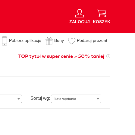
ZALOGUJ
KOSZYK
Pobierz aplikację
Bony
Podaruj prezent
TOP tytuł w super cenie » 50% taniej
Data wydania
Sortuj wg:
Data wydania