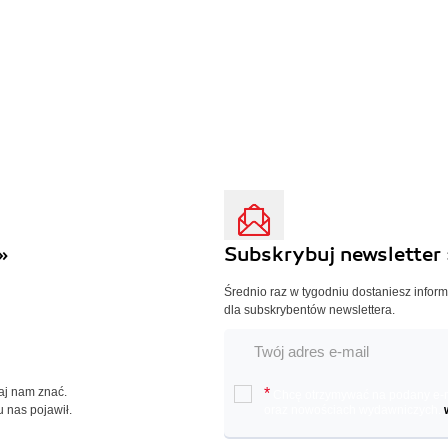
»
Subskrybuj newsletter 
Średnio raz w tygodniu dostaniesz infor
dla subskrybentów newslettera.
Daj nam znać.
*
Chcę otrzymywać na podany e-ma
u nas pojawił.
oraz nowościach wydawniczych.