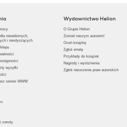
nia
Wydawnictwo Helion
mocy
O Grupie Helion
dla niewidomych,
Zostań naszym autorem!
ych i niesłyszących
Oceń książkę
klepu
Zgłoś erratę
ywatności
Przykłady do książek
dostępności
Nagrody i wyróżnienia
zty wysyłki
Zgłoś naruszenie praw autorskich
ości
nasz serwis WWW
su
i zwroty