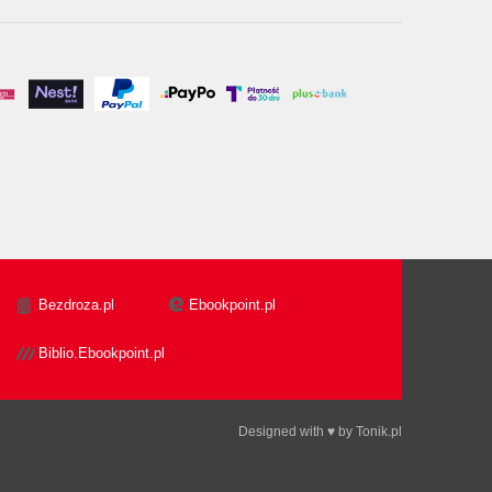
Bezdroza.pl
Ebookpoint.pl
Biblio.Ebookpoint.pl
Designed with ♥ by
Tonik.pl