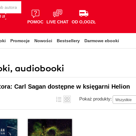
 zł
POMOC
LIVE CHAT
OD O,OOZŁ
oki
Promocje
Nowości
Bestsellery
Darmowe ebooki
oki, audiobooki
tora: Carl Sagan dostępne w księgarni Helion
Pokaż produkty:
Wszystkie