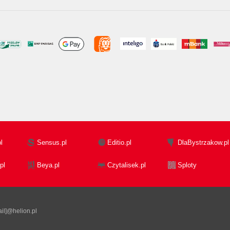
l
Sensus.pl
Editio.pl
DlaBystrzakow.pl
pl
Beya.pl
Czytalisek.pl
Sploty
il]@helion.pl