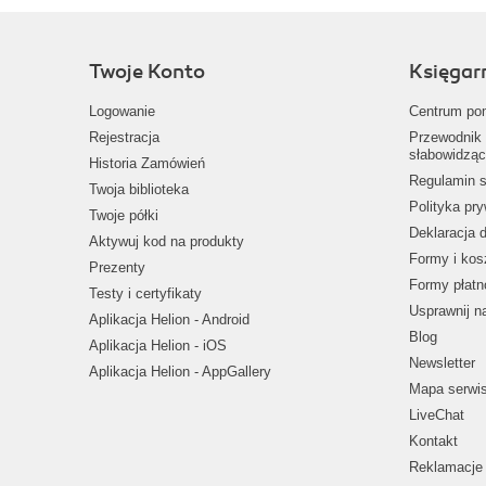
Twoje Konto
Księgar
Logowanie
Centrum po
Rejestracja
Przewodnik 
słabowidząc
Historia Zamówień
Regulamin s
Twoja biblioteka
Polityka pr
Twoje półki
Deklaracja 
Aktywuj kod na produkty
Formy i kos
Prezenty
Formy płatn
Testy i certyfikaty
Usprawnij 
Aplikacja Helion - Android
Blog
Aplikacja Helion - iOS
Newsletter
Aplikacja Helion - AppGallery
Mapa serwi
LiveChat
Kontakt
Reklamacje 