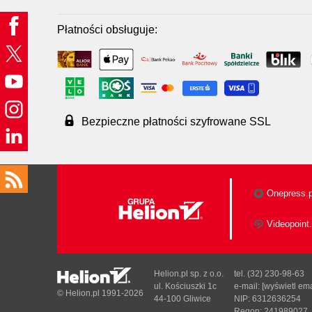
Płatności obsługuje:
Bezpieczne płatności szyfrowane SSL
Onepress.p
Videopoint.
Helion.pl sp. z o.o.
tel. (32) 230-98-63
ul. Kościuszki 1c
e-mail:
[wyświetl ema
© Helion.pl 1991-2026
44-100 Gliwice
NIP: 6312636254
Regon: 241989027