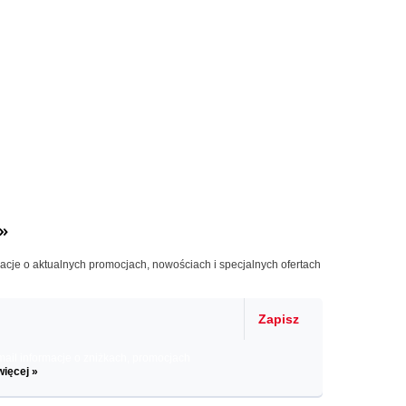
»
macje o aktualnych promocjach, nowościach i specjalnych ofertach
Zapisz
il informacje o zniżkach, promocjach
więcej »