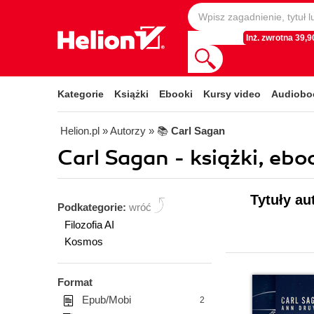
Inż. zwrotna 39,90
Kategorie
Książki
Ebooki
Kursy video
Audiobo
Helion.pl
» Autorzy
» 📚
Carl Sagan
Carl Sagan - książki, ebo
Tytuły au
Podkategorie:
wróć
Filozofia AI
Kosmos
Format
Epub/Mobi
2