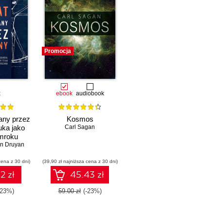
Promocja
k
ebook
audiobook
any przez
Kosmos
ka jako
Carl Sagan
 mroku
n Druyan
cena z 30 dni)
(39,90 zł najniższa cena z 30 dni)
2 zł
45.43 zł
-23%)
59.00 zł
(-23%)