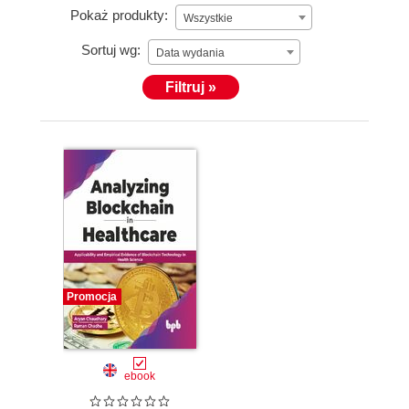
Pokaż produkty:
Wszystkie
Sortuj wg:
Data wydania
Filtruj »
Promocja
ebook