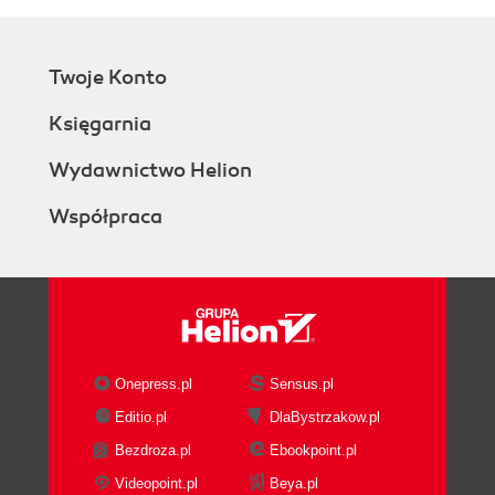
Twoje Konto
Księgarnia
Wydawnictwo Helion
Współpraca
Onepress.pl
Sensus.pl
Editio.pl
DlaBystrzakow.pl
Bezdroza.pl
Ebookpoint.pl
Videopoint.pl
Beya.pl