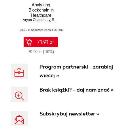
Analyzing
Blockchain in
Healthcare
Aryan Chaudhary
,
Raman Chadha
(36,90 zł najniższa cena z 30 dni)
71.91 zł
79.90 zł
(-10%)
Program partnerski - zarabiaj
więcej »
Brak książki? - daj nam znać »
Subskrybuj newsletter »