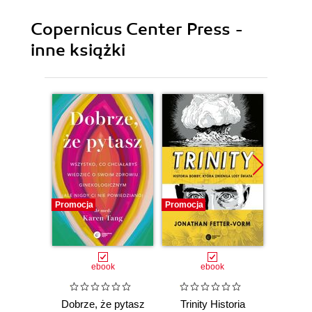
Copernicus Center Press -
inne książki
Promocja
Promocja
Promocj
ebook
ebook
Dobrze, że pytasz
Trinity Historia
Plem