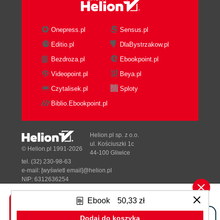
Onepress.pl
Sensus.pl
Editio.pl
DlaBystrzakow.pl
Bezdroza.pl
Ebookpoint.pl
Videopoint.pl
Beya.pl
Czytalisek.pl
Sploty
Biblio.Ebookpoint.pl
Helion.pl sp. z o.o.
ul. Kościuszki 1c
© Helion.pl 1991-2026
44-100 Gliwice
tel. (32) 230-98-63
e-mail:
[wyświetl email]@helion.pl
NIP: 6312636254
Regon: 241989027
Ebook
50,33 zł
Designed with ♥ by
Tonik.pl
Dodaj do koszyka