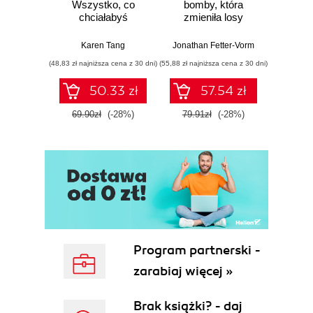
Wszystko, co
bomby, która
instynk
chciałabyś
zmieniła losy
mo
wiedzieć o swoim
świata
je
zdrowiu
Karen Tang
Jonathan Fetter-Vorm
Mich
ginekologicznym
(48,83 zł najniższa cena z 30 dni)
(55,88 zł najniższa cena z 30 dni)
(57,54 zł naj
(ale nigdy Ci nie
powiedziano)
50.33 zł
57.54 zł
69.90zł
(-28%)
79.91zł
(-28%)
79.9
Program partnerski -
zarabiaj więcej »
Brak książki? - daj