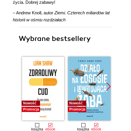
życia. Dobrej zabawy!
– Andrew Knoll, autor
Ziemi. Czterech miliardów lat
historii w ośmiu rozdziałach
Wybrane bestsellery
Nowość
Nowość
Nowość
Promocja
Promocja
Promocj
książka
ebook
książka
ebook
ksią