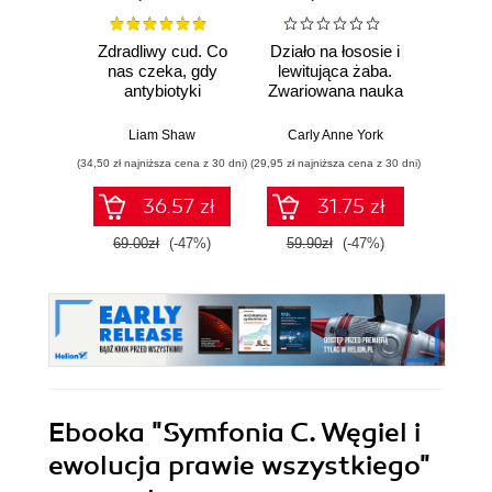
Zdradliwy cud. Co
Działo na łososie i
Pierwi
nas czeka, gdy
lewitująca żaba.
Skło
antybiotyki
Zwariowana nauka
Curie
przestaną działać
i jej całkiem
radu oś
poważne odkrycia
kob
Liam Shaw
Carly Anne York
Da
świe
(34,50 zł najniższa cena z 30 dni)
(29,95 zł najniższa cena z 30 dni)
(29,95 zł naj
36.57 zł
31.75 zł
69.00zł
(-47%)
59.90zł
(-47%)
59.9
Ebooka
"Symfonia C. Węgiel i
ewolucja prawie wszystkiego"