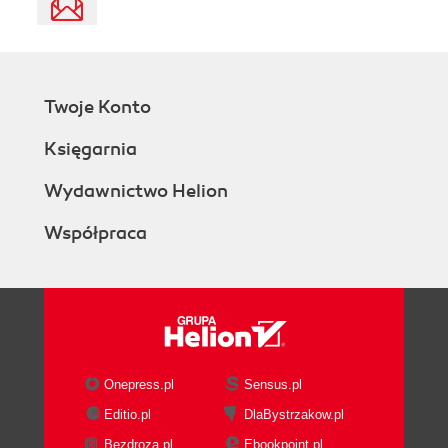
Twoje Konto
Księgarnia
Wydawnictwo Helion
Współpraca
Onepress.pl
Sensus.pl
Editio.pl
DlaBystrzakow.pl
Bezdroza.pl
Ebookpoint.pl