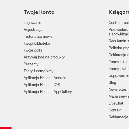
Twoje Konto
Księgar
Logowanie
Centrum po
Rejestracja
Przewodnik 
słabowidząc
Historia Zamówień
Regulamin s
Twoja biblioteka
Polityka pr
Twoje półki
Deklaracja 
Aktywuj kod na produkty
Formy i kos
Prezenty
Formy płatn
Testy i certyfikaty
Usprawnij 
Aplikacja Helion - Android
Blog
Aplikacja Helion - iOS
Newsletter
Aplikacja Helion - AppGallery
Mapa serwi
LiveChat
Kontakt
Reklamacje 