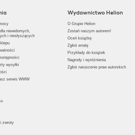
nia
Wydawnictwo Helion
mocy
O Grupie Helion
dla niewidomych,
Zostań naszym autorem!
ych i niesłyszących
Oceń książkę
klepu
Zgłoś erratę
ywatności
Przykłady do książek
dostępności
Nagrody i wyróżnienia
zty wysyłki
Zgłoś naruszenie praw autorskich
ości
nasz serwis WWW
su
i zwroty