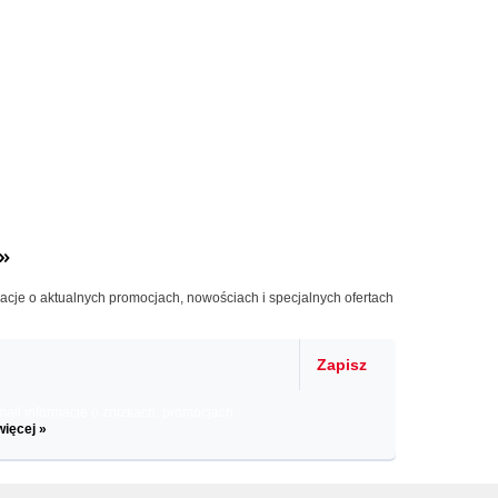
»
macje o aktualnych promocjach, nowościach i specjalnych ofertach
Zapisz
il informacje o zniżkach, promocjach
więcej »