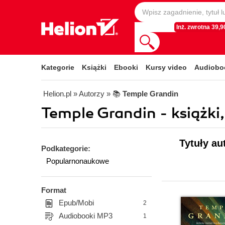
Inż. zwrotna 39,90
Kategorie
Książki
Ebooki
Kursy video
Audiobo
Helion.pl
» Autorzy
» 📚
Temple Grandin
Temple Grandin - książki
Tytuły au
Podkategorie:
Popularnonaukowe
Format
Epub/Mobi
2
Audiobooki MP3
1