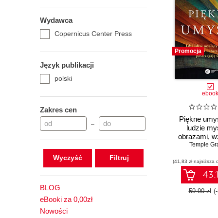
Wydawca
Copernicus Center Press
Promocja
Język publikacji
polski
eboo
Zakres cen
Piękne umys
–
ludzie my
obrazami, w
Temple Gr
abstrakc
postrzegaj
Wyczyść
(41,83 zł najniższa 
43.1
BLOG
59.90 zł
(
eBooki za 0,00zł
Nowości