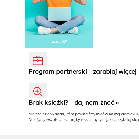
Program partnerski - zarabiaj więcej 
Brak książki? - daj nam znać »
Nie znalazłeś książki, którą powinniśmy mieć w naszej ofercie? 
Dołożymy wszelkich starań, by wskazany tytuł jak najszybciej się 