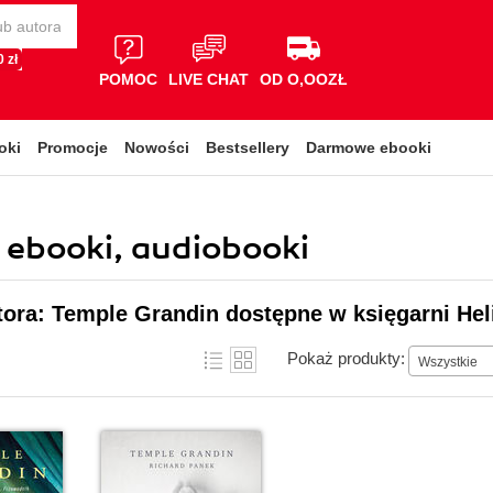
 zł
POMOC
LIVE CHAT
OD O,OOZŁ
oki
Promocje
Nowości
Bestsellery
Darmowe ebooki
, ebooki, audiobooki
tora: Temple Grandin dostępne w księgarni Hel
Pokaż produkty:
Wszystkie