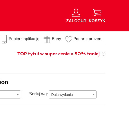
ZALOGUJ
KOSZYK
Pobierz aplikację
Bony
Podaruj prezent
TOP tytuł w super cenie » 50% taniej
ion
Data wydania
Sortuj wg:
Data wydania