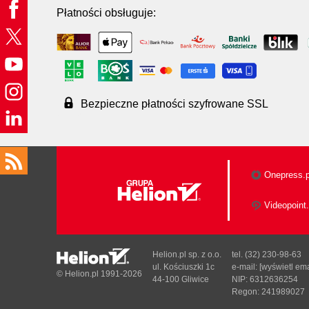
Płatności obsługuje:
Bezpieczne płatności szyfrowane SSL
Onepress.p
Videopoint.
Helion.pl sp. z o.o.
tel. (32) 230-98-63
ul. Kościuszki 1c
e-mail:
[wyświetl ema
© Helion.pl 1991-2026
44-100 Gliwice
NIP: 6312636254
Regon: 241989027