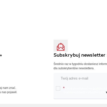
»
Subskrybuj newsletter 
Średnio raz w tygodniu dostaniesz infor
dla subskrybentów newslettera.
Daj nam znać.
*
Chcę otrzymywać na podany e-ma
u nas pojawił.
oraz nowościach wydawniczych.