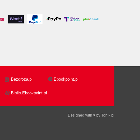
Bezdroza.pl
Ebookpoint.pl
Biblio.Ebookpoint.pl
Designed with ♥ by
Tonik.pl