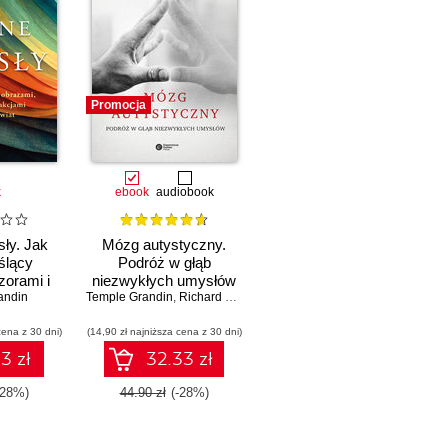
Promocja
k
ebook
audiobook
ły. Jak
Mózg autystyczny.
ślący
Podróż w głąb
zorami i
niezwykłych umysłów
andin
jami
Temple Grandin
,
Richard Panek
ą świat
cena z 30 dni)
(14,90 zł najniższa cena z 30 dni)
3 zł
32.33 zł
-28%)
44.90 zł
(-28%)