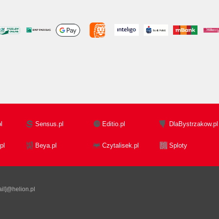
l
Sensus.pl
Editio.pl
DlaBystrzakow.pl
pl
Beya.pl
Czytalisek.pl
Sploty
il]@helion.pl