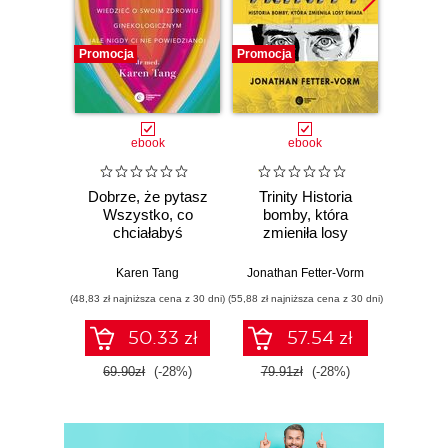
Promocja
Promocja
Promocj
ebook
ebook
Dobrze, że pytasz
Trinity Historia
Plem
Wszystko, co
bomby, która
instynk
chciałabyś
zmieniła losy
mo
wiedzieć o swoim
świata
je
zdrowiu
Karen Tang
Jonathan Fetter-Vorm
Mich
ginekologicznym
(48,83 zł najniższa cena z 30 dni)
(55,88 zł najniższa cena z 30 dni)
(57,54 zł naj
(ale nigdy Ci nie
powiedziano)
50.33 zł
57.54 zł
69.90zł
(-28%)
79.91zł
(-28%)
79.9