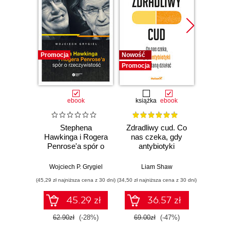
Promocja
Nowość
Nowość
Promocja
Promocj
ebook
książka
ebook
ksią
Stephena
Zdradliwy cud. Co
Działo 
Hawkinga i Rogera
nas czeka, gdy
lewit
Penrose'a spór o
antybiotyki
Zwario
rzeczywistość
przestaną działać
i j
poważn
Wojciech P. Grygiel
Liam Shaw
Carl
(45,29 zł najniższa cena z 30 dni)
(34,50 zł najniższa cena z 30 dni)
(29,95 zł naj
45.29 zł
36.57 zł
62.90zł
(-28%)
69.00zł
(-47%)
59.9