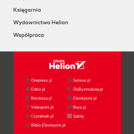
Księgarnia
Wydawnictwo Helion
Współpraca
Onepress.pl
Sensus.pl
Editio.pl
DlaBystrzakow.pl
Bezdroza.pl
Ebookpoint.pl
Videopoint.pl
Beya.pl
Czytalisek.pl
Sploty
Biblio.Ebookpoint.pl