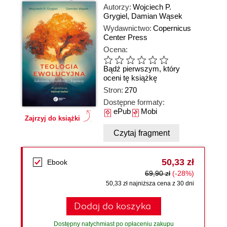
Autorzy:
Wojciech P.
Grygiel
,
Damian Wąsek
Wydawnictwo:
Copernicus
Center Press
Ocena:
Bądź pierwszym, który
oceni tę książkę
Stron:
270
Dostępne formaty:
ePub
Mobi
Zajrzyj do książki
Czytaj fragment
50,33 zł
Ebook
69,90 zł
(-28%)
50,33 zł najniższa cena z 30 dni
Dodaj do koszyka
Dostępny natychmiast po opłaceniu zakupu