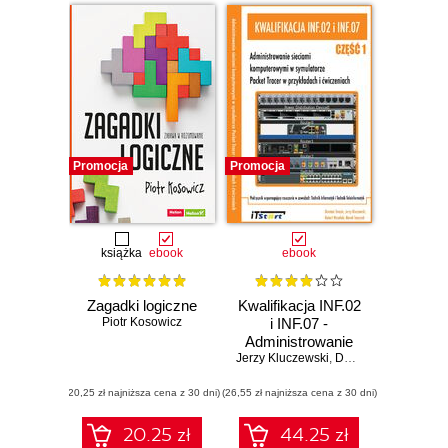
Promocja
Promocja
książka
ebook
ebook
Zagadki logiczne
Kwalifikacja INF.02
Piotr Kosowicz
i INF.07 -
Administrowanie
Jerzy Kluczewski
sieciami
,
Damian Strojek
,
Rob
komputerowymi w
(20,25 zł najniższa cena z 30 dni)
(26,55 zł najniższa cena z 30 dni)
symulatorze
Packet Tracer w
przykładach i
20.25 zł
44.25 zł