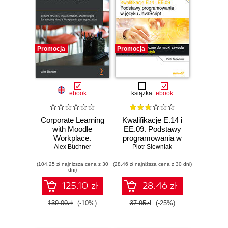
Promocja
Promocja
ebook
książka
ebook
Corporate Learning
Kwalifikacje E.14 i
with Moodle
EE.09. Podstawy
Workplace.
programowania w
Explore concepts,
Alex Büchner
języku JavaScript.
Piotr Siewniak
implementation,
Ćwiczenia
(104,25 zł najniższa cena z 30
and strategies for
(28,46 zł najniższa cena z 30 dni)
praktyczne do
dni)
adopting Moodle
nauki zawodu
Workplace in your
technik informatyk
125.10 zł
28.46 zł
organization
139.00zł
(-10%)
37.95zł
(-25%)