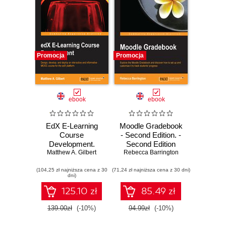
Promocja
Promocja
ebook
ebook
EdX E-Learning
Moodle Gradebook
Course
- Second Edition. -
Development.
Second Edition
Design, develop,
Matthew A. Gilbert
Rebecca Barrington
and deploy an
(104,25 zł najniższa cena z 30
interactive and
(71,24 zł najniższa cena z 30 dni)
dni)
informative MOOC
course for the edX
125.10 zł
85.49 zł
platform
139.00zł
(-10%)
94.99zł
(-10%)