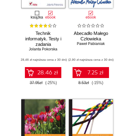
książka
ebook
ebook
Technik
Abecadło Małego
informatyk. Testy i
Człowieka
zadania
Paweł Pabianiak
przygotowujące do
Jolanta Pokorska
egzaminu
(28,46 zł najniższa cena z 30 dni)
zawodowego
(2,90 zł najniższa cena z 30 dni)
28.46 zł
7.25 zł
37.95zł
(-25%)
8.53zł
(-15%)