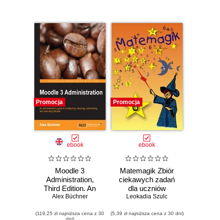
Promocja
Promocja
ebook
ebook
Moodle 3
Matemagik Zbiór
Administration,
ciekawych zadań
Third Edition. An
dla uczniów
administrator's
Alex Büchner
początkowych klas
Leokadia Szulc
guide to
szkoły
(119,25 zł najniższa cena z 30
configuring,
(5,39 zł najniższa cena z 30 dni)
podstawowej
dni)