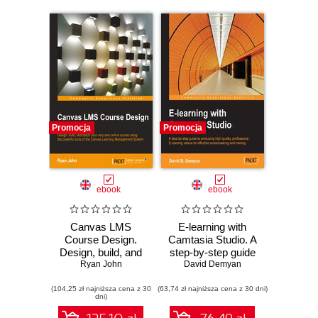
Promocja
Promocja
ebook
ebook
Canvas LMS
E-learning with
Course Design.
Camtasia Studio. A
Design, build, and
step-by-step guide
teach your very
Ryan John
to producing high-
David Demyan
own online course
quality,
(104,25 zł najniższa cena z 30
using the powerful
(63,74 zł najniższa cena z 30 dni)
professional E-
dni)
tools of the Canvas
learning videos for
Learning
effective