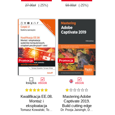
ćwiczeniach Cz. I
27.00zł
(-25%)
59.00zł
(-25%)
Promocja
Promocja
książka
ebook
ebook
Kwalifikacja EE.08.
Mastering Adobe
Montaż i
Captivate 2019.
eksploatacja
Build cutting edge
Tomasz Kowalski
systemów
,
Tomasz Orkisz
Dr. Pooja Jaisingh
professional
,
Damien Bruyndonckx
komputerowych,
SCORM compliant