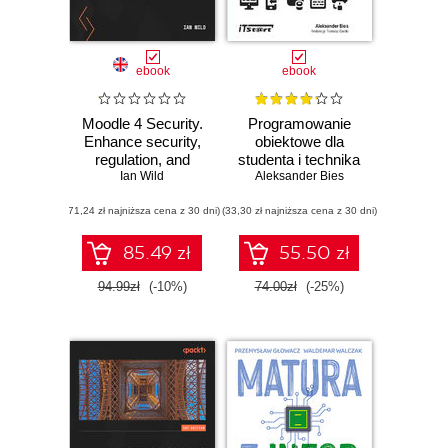
ebook
ebook
Moodle 4 Security.
Programowanie
Enhance security,
obiektowe dla
regulation, and
studenta i technika
compliance within
Ian Wild
programisty INF.04
Aleksander Bies
your Moodle
(71,24 zł najniższa cena z 30 dni)
infrastructure
(33,30 zł najniższa cena z 30 dni)
85.49 zł
55.50 zł
94.99zł
(-10%)
74.00zł
(-25%)