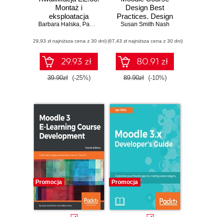
Montaż i
Design Best
eksploatacja
Practices. Design
Barbara Halska
systemów
,
Paweł Bensel
Susan Smith Nash
and develop
komputerowych,
outstanding
(29,93 zł najniższa cena z 30 dni)
urządzeń
(67,43 zł najniższa cena z 30 dni)
Moodle learning
peryferyjnych i
experiences -
sieci. Część 3.
Second Edition
29.93 zł
80.91 zł
Projektowanie i
wykonywanie
39.90zł
(-25%)
89.90zł
(-10%)
lokalnych sieci
komputerowych.
Podręcznik do
nauki zawodu
technik informatyk
Promocja
Promocja