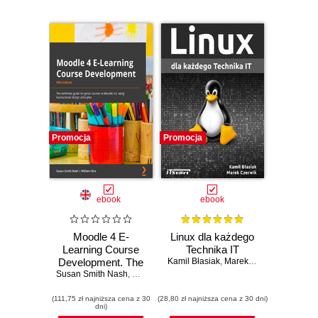
Promocja
Promocja
ebook
ebook
Moodle 4 E-
Linux dla każdego
Learning Course
Technika IT
Development. The
Kamil Błasiak
,
Marek Czerwik
Susan Smith Nash
definitive guide to
,
William Rice
creating great
(111,75 zł najniższa cena z 30
courses in Moodle
(28,80 zł najniższa cena z 30 dni)
dni)
4.0 using