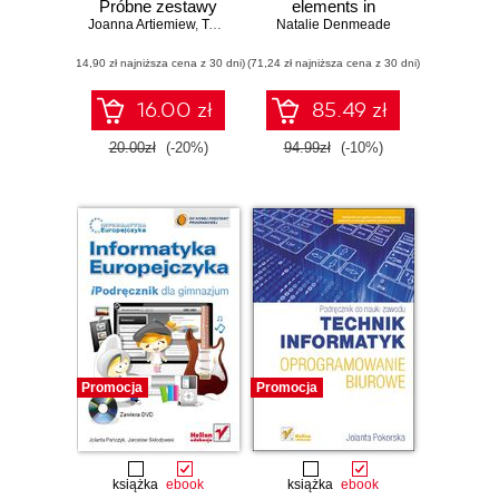
Próbne zestawy
elements in
Joanna Artiemiew
zadań
,
Tomasz Karolak
Moodle courses to
Natalie Denmeade
build learner
(14,90 zł najniższa cena z 30 dni)
(71,24 zł najniższa cena z 30 dni)
resilience and
motivation
16.00 zł
85.49 zł
20.00zł
(-20%)
94.99zł
(-10%)
Promocja
Promocja
książka
ebook
książka
ebook