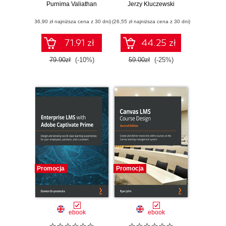
Purnima Valiathan
ucznia i studenta
Jerzy Kluczewski
(36,90 zł najniższa cena z 30 dni)
(26,55 zł najniższa cena z 30 dni)
71.91 zł
44.25 zł
79.90zł
(-10%)
59.00zł
(-25%)
Promocja
Promocja
ebook
ebook