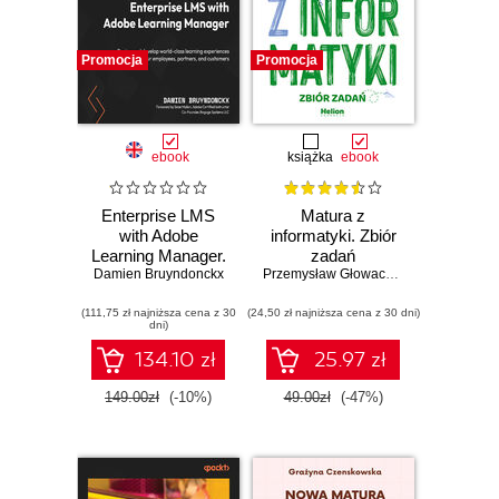
Promocja
Promocja
ebook
książka
ebook
Enterprise LMS
Matura z
with Adobe
informatyki. Zbiór
Learning Manager.
zadań
Damien Bruyndonckx
Design and
Przemysław Głowacz
,
Waldemar Walc
develop world-
(111,75 zł najniższa cena z 30
class learning
(24,50 zł najniższa cena z 30 dni)
dni)
experiences for
your employees,
134.10 zł
25.97 zł
partners, and
customers
149.00zł
(-10%)
49.00zł
(-47%)