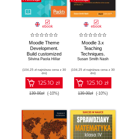
ebook
ebook
Moodle Theme
Moodle 3.x
Development.
Teaching
Build customized
Techniques.
themes to make
Silvina Paola Hillar
Creative ways to
Susan Smith Nash
your Moodle
build powerful and
(104,25 zł najniższa cena z 30
courses engaging
(104,25 zł najniższa cena z 30
effective online
dni)
dni)
and interactive
courses with
Moodle 3.0 - Third
125.10 zł
125.10 zł
Edition
139.00zł
(-10%)
139.00zł
(-10%)