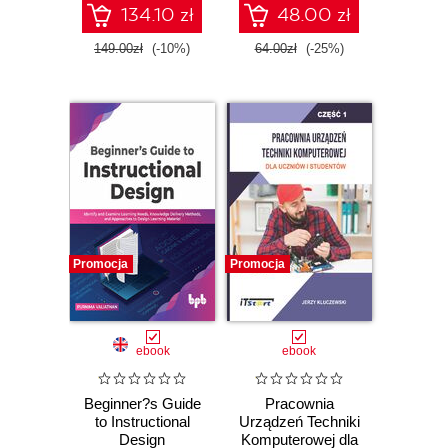
instructional design
134.10 zł
48.00 zł
principles - Fifth
Edition
149.00zł
(-10%)
64.00zł
(-25%)
Promocja
Promocja
ebook
ebook
Beginner?s Guide
Pracownia
to Instructional
Urządzeń Techniki
Design
Komputerowej dla