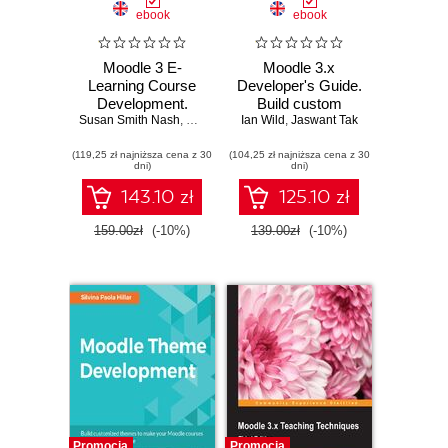
ebook
ebook
Moodle 3 E-
Moodle 3.x
Learning Course
Developer's Guide.
Development.
Build custom
Susan Smith Nash
Create highly
,
William Rice
Ian Wild
plugins,
,
Jaswant Tak
engaging and
extensions,
(119,25 zł najniższa cena z 30
interactive e-
(104,25 zł najniższa cena z 30
modules and more
dni)
dni)
learning courses
with Moodle 3 -
143.10 zł
125.10 zł
Fourth Edition
159.00zł
(-10%)
139.00zł
(-10%)
Promocja
Promocja