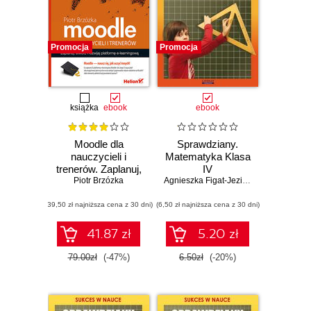
Promocja
Promocja
książka
ebook
ebook
Moodle dla
Sprawdziany.
nauczycieli i
Matematyka Klasa
trenerów. Zaplanuj,
IV
stwórz i rozwijaj
Piotr Brzózka
Agnieszka Figat-Jeziorska
platformę e-
(39,50 zł najniższa cena z 30 dni)
learningową.
(6,50 zł najniższa cena z 30 dni)
Wydanie II
rozszerzone
41.87 zł
5.20 zł
79.00zł
(-47%)
6.50zł
(-20%)