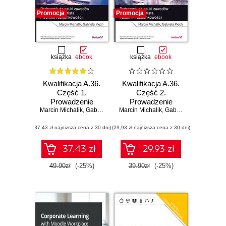
Promocja
Promocja
książka
ebook
książka
ebook
Kwalifikacja A.36.
Kwalifikacja A.36.
Część 1.
Część 2.
Prowadzenie
Prowadzenie
Marcin Michalik
rachunkowości.
,
Gabriela Piech
Marcin Michalik
rachunkowości.
,
Gabriela Piech
Podręcznik do
Podręcznik do
(37,43 zł najniższa cena z 30 dni)
nauki zawodów
(29,93 zł najniższa cena z 30 dni)
nauki zawodów
technik
technik
ekonomista i
ekonomista i
37.43 zł
29.93 zł
technik
technik
rachunkowości
rachunkowości
49.90zł
(-25%)
39.90zł
(-25%)