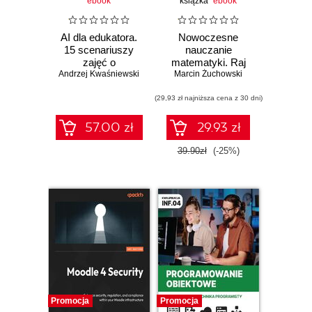
ebook
książka
ebook
AI dla edukatora.
Nowoczesne
15 scenariuszy
nauczanie
zajęć o
matematyki. Raj
Andrzej Kwaśniewski
kompetencjach
Marcin Żuchowski
Cantora bez
przyszłości z
kalkulatora?
wykorzystaniem AI
(29,93 zł najniższa cena z 30 dni)
57.00 zł
29.93 zł
39.90zł
(-25%)
Promocja
Promocja