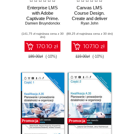
Enterprise LMS
Canvas LMS
with Adobe
Course Design.
Captivate Prime.
Create and deliver
Damien Bruyndonckx
Design and
interactive online
Ryan John
develop world-
courses on the
(141,75 zł najniższa cena z 30
class learning
(89,25 zł najniższa cena z 30 dni)
Canvas learning
dni)
experiences for
management
your employees,
system - Second
170.10 zł
107.10 zł
partners, and
Edition
customers
189.00zł
(-10%)
119.00zł
(-10%)
Promocja
Promocja