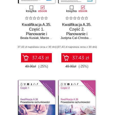
książka
ebook
książka
ebook
Kwalifikacja A.35.
Kwalifikacja A.35.
Część 1.
Część 2.
Planowanie i
Planowanie i
Beata Kusiak
prowadzenie
,
Marzena Krigar-Koj
prowadzenie
,
Krzysztof Koj
,
Ewa Janiszewska-
Justyna Cal-Chrobak
,
Jerzy Kaźmiercz
działalności w
działalności w
(37,43 zł najniższa cena z 30 dni)
organizacji.
(37,43 zł najniższa cena z 30 dni)
organizacji.
Podręcznik do
Podręcznik do
nauki zawodu
nauki zawodu
37.43 zł
37.43 zł
technik
technik
ekonomista
ekonomista
49.90zł
(-25%)
49.90zł
(-25%)