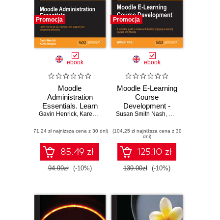
Promocja
Promocja
ebook
ebook
Moodle
Moodle E-Learning
Administration
Course
Essentials. Learn
Development -
Gavin Henrick
how to set up,
,
Karen Holland
Third Edition: RAW.
Susan Smith Nash
,
William Rice
maintain, and
A complete guide
(71,24 zł najniższa cena z 30 dni)
support your
(104,25 zł najniższa cena z 30
to create and
dni)
Moodle site
develop engaging
efficiently
e-learning courses
85.49 zł
125.10 zł
with Moodle
94.99zł
(-10%)
139.00zł
(-10%)