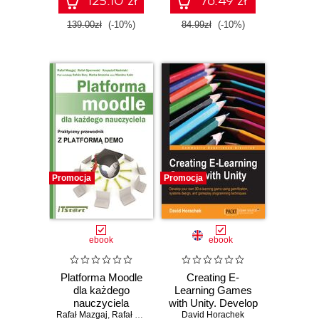
125.10 zł
76.49 zł
Management
screencasting and
System
training
139.00zł
(-10%)
84.99zł
(-10%)
Promocja
Promocja
ebook
ebook
Platforma Moodle
Creating E-
dla każdego
Learning Games
nauczyciela
with Unity. Develop
Rafał Mazgaj
,
Rafał Oparowski
,
your own 3D e-
Krzysztof Nadolski
David Horachek