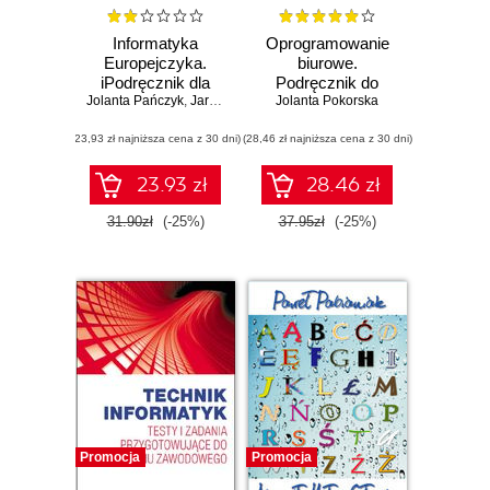
Informatyka
Oprogramowanie
Europejczyka.
biurowe.
iPodręcznik dla
Podręcznik do
Jolanta Pańczyk
gimnazjum
,
Jarosław Skłodowski
Jolanta Pokorska
nauki zawodu
technik informatyk
(23,93 zł najniższa cena z 30 dni)
(28,46 zł najniższa cena z 30 dni)
23.93 zł
28.46 zł
31.90zł
(-25%)
37.95zł
(-25%)
Promocja
Promocja