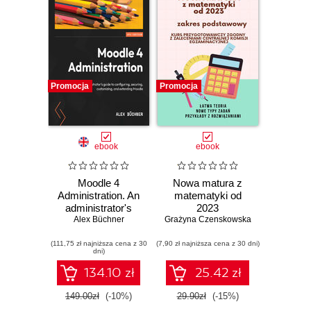
Promocja
Promocja
ebook
ebook
Moodle 4
Nowa matura z
Administration. An
matematyki od
administrator's
2023
Alex Büchner
guide to
Grażyna Czenskowska
configuring,
(111,75 zł najniższa cena z 30
securing,
(7,90 zł najniższa cena z 30 dni)
dni)
customizing, and
extending Moodle -
134.10 zł
25.42 zł
Fourth Edition
149.00zł
(-10%)
29.90zł
(-15%)