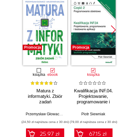
Promocja
Promocja
Promocj
książka
ebook
książka
Matura z
Kwalifikacja INF.04.
Kwalifi
informatyki. Zbiór
Projektowanie,
Proj
zadań
programowanie i
progr
testowanie
te
aplikacji. Część 2.
aplikac
Przemysław Głowacz
,
Waldemar Walczak
Piotr Siewniak
Łuka
Programowanie
Aplika
(24,50 zł najniższa cena z 30 dni)
(79,00 zł najniższa cena z 30 dni)
(79,00 zł naj
obiektowe.
Podr
Podręcznik do
nauk
25.97 zł
67.15 zł
nauki zawodu
t