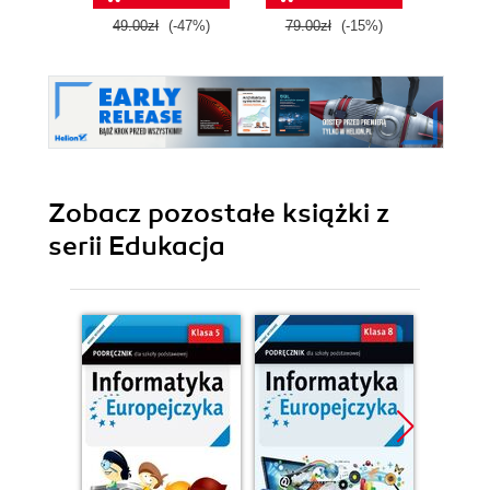
technik
pro
49.00zł
(-47%)
79.00zł
(-15%)
79.0
programista
Zobacz pozostałe książki z
serii Edukacja
Promocj