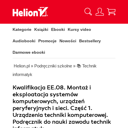
Kategorie
Książki
Ebooki
Kursy video
Audiobooki
Promocje
Nowości
Bestsellery
Darmowe ebooki
Helion.pl
»
Podręczniki szkolne
»
📚 Technik
informatyk
Kwalifikacja EE.08. Montaż i
eksploatacja systemów
komputerowych, urządzeń
peryferyjnych i sieci. Część 1.
Urządzenia techniki komputerowej.
Podręcznik do nauki zawodu technik