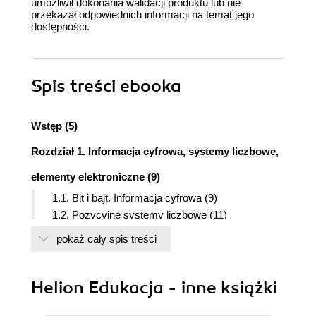
umożliwił dokonania walidacji produktu lub nie
przekazał odpowiednich informacji na temat jego
dostępności.
Spis treści
ebooka
Wstęp (5)
Rozdział 1. Informacja cyfrowa, systemy liczbowe,
elementy elektroniczne (9)
1.1. Bit i bajt. Informacja cyfrowa (9)
1.2. Pozycyjne systemy liczbowe (11)
1.3. Działania na liczbach binarnych (17)
pokaż cały spis treści
1.4. Zapis liczb binarnych ze znakiem (22)
1.5. Liczby binarne stało- i zmiennoprzecinkowe
(25)
Helion Edukacja - inne książki
1.6. Podstawowe elementy elektroniczne (28)