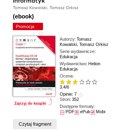
informatyk
Tomasz Kowalski, Tomasz Orkisz
(ebook)
Promocja
Autorzy:
Tomasz
Kowalski
,
Tomasz Orkisz
Serie wydawnicze:
Edukacja
Wydawnictwo:
Helion
Edukacja
Ocena:
3.4
/
6
Opinie:
7
Stron:
352
Zajrzyj do książki
Dostępne formaty:
PDF
ePub
Mobi
Czytaj fragment