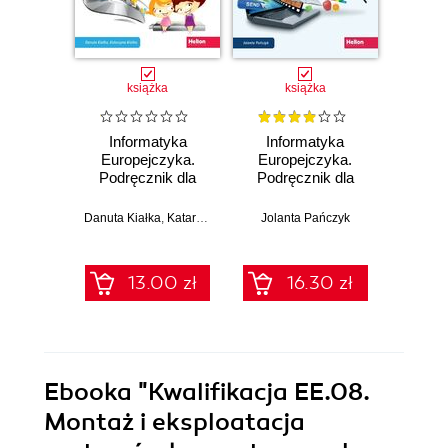
książka
książka
Informatyka
Informatyka
E
Europejczyka.
Europejczyka.
ósmo
Podręcznik dla
Podręcznik dla
szkoły
szkoły
angi
podstawowej.
podstawowej.
sł
Danuta Kiałka
,
Katarzyna Kiałka
Jolanta Pańczyk
Klasa 5 (Wydanie
Klasa 8 (Wydanie
(39,90 zł naj
II)
II)
13.00 zł
16.30 zł
39.9
Ebooka
"Kwalifikacja EE.08.
Montaż i eksploatacja