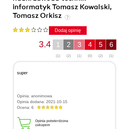
informatyk Tomasz Kowalski,
Tomasz Orkisz
Dodaj opinię
3.4
1
2
3
4
5
6
(1)
(2)
(1)
(0)
(2)
(1)
super
Opinia: anonimowa
Opinia dodana: 2021-10-15
Ocena: 6
Opinia potwierdzona
zakupem