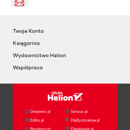
Twoje Konto
Księgarnia
Wydawnictwo Helion
Współpraca
Onepress.pl
Sensus.pl
Editio.pl
DlaBystrzakow.pl
Bezdroza.pl
Ebookpoint.pl