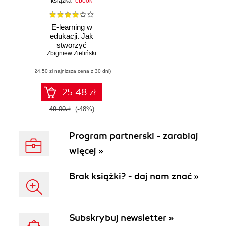
książka
ebook
E-learning w
edukacji. Jak
stworzyć
multimedialną i w
Zbigniew Zieliński
pełni interaktywną
(24,50 zł najniższa cena z 30 dni)
treść dydaktyczną
25.48 zł
49.00zł
(-48%)
Program partnerski - zarabiaj
więcej »
Brak książki? - daj nam znać »
Subskrybuj newsletter »