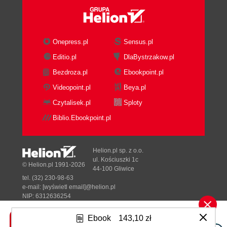
Onepress.pl
Sensus.pl
Editio.pl
DlaBystrzakow.pl
Bezdroza.pl
Ebookpoint.pl
Videopoint.pl
Beya.pl
Czytalisek.pl
Sploty
Biblio.Ebookpoint.pl
Helion.pl sp. z o.o.
ul. Kościuszki 1c
© Helion.pl 1991-2026
44-100 Gliwice
tel. (32) 230-98-63
e-mail:
[wyświetl email]@helion.pl
NIP: 6312636254
Regon: 241989027
Ebook
143,10 zł
Designed with ♥ by
Tonik.pl