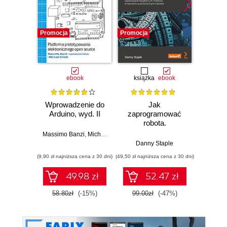
Promocja
Promocja
Promocj
ebook
książka
ebook
ksią
Wprowadzenie do
Jak
Przys
Arduino, wyd. II
zaprogramować
Lean 
robota.
roz
Zastosowanie
techn
Massimo Banzi
,
Michael Shiloh
Raspberry Pi i
Danny Staple
Pythona w
(9,90 zł najniższa cena z 30 dni)
(49,50 zł najniższa cena z 30 dni)
(29,49 zł naj
tworzeniu
autonomicznych
49.98 zł
52.47 zł
robotów. Wydanie
II
58.80zł
(-15%)
99.00zł
(-47%)
59.0