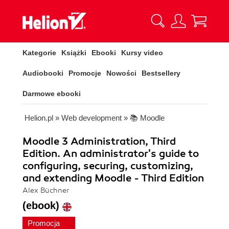
Kategorie
Książki
Ebooki
Kursy video
Audiobooki
Promocje
Nowości
Bestsellery
Darmowe ebooki
Helion.pl
»
Web development
»
📚 Moodle
Moodle 3 Administration, Third
Edition. An administrator's guide to
configuring, securing, customizing,
and extending Moodle - Third Edition
Alex Büchner
(ebook)
Promocja