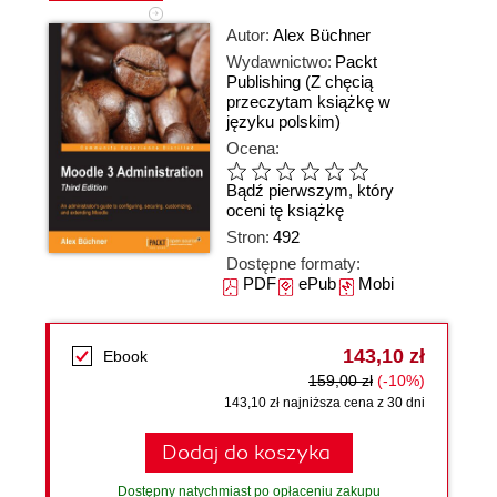
Autor:
Alex Büchner
Wydawnictwo:
Packt
Publishing
(Z chęcią
przeczytam książkę w
języku polskim)
Ocena:
Bądź pierwszym, który
oceni tę książkę
Stron:
492
Dostępne formaty:
PDF
ePub
Mobi
143,10 zł
Ebook
159,00 zł
(-10%)
143,10 zł najniższa cena z 30 dni
Dodaj do koszyka
Dostępny natychmiast po opłaceniu zakupu