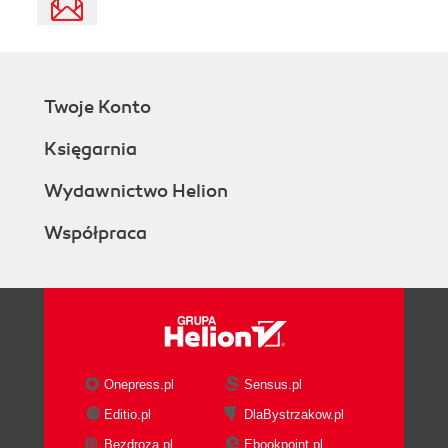
Twoje Konto
Księgarnia
Wydawnictwo Helion
Współpraca
Onepress.pl
Sensus.pl
Editio.pl
DlaBystrzakow.pl
Bezdroza.pl
Ebookpoint.pl