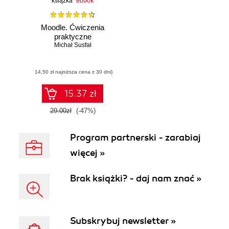
książka
ebook
Moodle. Ćwiczenia
praktyczne
Michał Susfał
(14,50 zł najniższa cena z 30 dni)
15.37 zł
29.00zł
(-47%)
Program partnerski - zarabiaj
więcej »
Brak książki? - daj nam znać »
Subskrybuj newsletter »