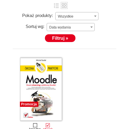
Pokaż produkty:
Wszystkie
Sortuj wg:
Data wydania
Filtruj »
Promocja