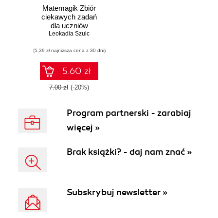
Matemagik Zbiór
ciekawych zadań
dla uczniów
początkowych klas
Leokadia Szulc
szkoły
(5,39 zł najniższa cena z 30 dni)
podstawowej
5.60 zł
7.00 zł
(-20%)
Program partnerski - zarabiaj
więcej »
Brak książki? - daj nam znać »
Subskrybuj newsletter »