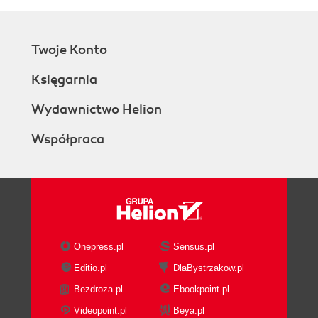
Twoje Konto
Księgarnia
Wydawnictwo Helion
Współpraca
Onepress.pl
Sensus.pl
Editio.pl
DlaBystrzakow.pl
Bezdroza.pl
Ebookpoint.pl
Videopoint.pl
Beya.pl