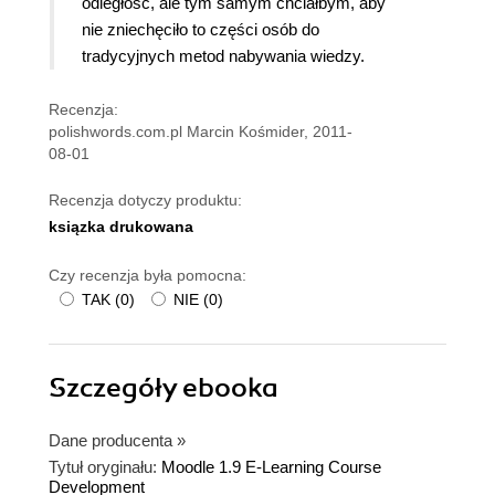
odległość, ale tym samym chciałbym, aby
nie zniechęciło to części osób do
tradycyjnych metod nabywania wiedzy.
Recenzja:
polishwords.com.pl Marcin Kośmider, 2011-
08-01
Recenzja dotyczy produktu:
ksiązka drukowana
Czy recenzja była pomocna:
TAK
(
0
)
NIE
(
0
)
Szczegóły
ebooka
Dane producenta
»
Tytuł oryginału:
Moodle 1.9 E-Learning Course
Development