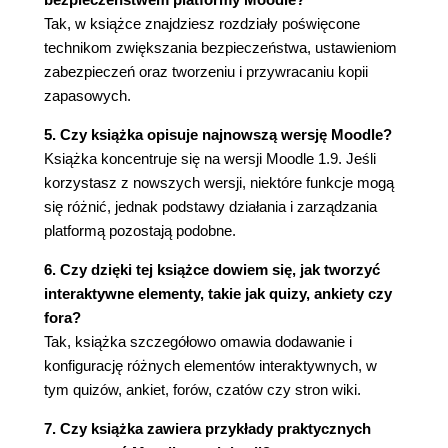
Konta utworzone ręcznie i zawieszanie kont
Tak, w książce znajdziesz rozdziały poświęcone
(70)
technikom zwiększania bezpieczeństwa, ustawieniom
Zapisy (71)
zabezpieczeń oraz tworzeniu i przywracaniu kopii
Zapisy wewnętrzne (72)
zapasowych.
Język (83)
Pliki pakietów językowych (84)
5. Czy książka opisuje najnowszą wersję Moodle?
Ustawienia językowe (85)
Książka koncentruje się na wersji Moodle 1.9. Jeśli
Ustawienia zabezpieczeń (89)
korzystasz z nowszych wersji, niektóre funkcje mogą
Filtry (95)
się różnić, jednak podstawy działania i zarządzania
Konfiguracja strony głównej (98)
platformą pozostają podobne.
Jak korzystać z tego podrozdziału (99)
6. Czy dzięki tej książce dowiem się, jak tworzyć
Ustawienia strony głównej (99)
interaktywne elementy, takie jak quizy, ankiety czy
Kopie bezpieczeństwa (105)
fora?
Zadania programu cron (105)
Tak, książka szczegółowo omawia dodawanie i
Podsumowanie (106)
konfigurację różnych elementów interaktywnych, w
Rozdział 4. Tworzenie kategorii i kursów (107)
tym quizów, ankiet, forów, czatów czy stron wiki.
Kategorie kursów a odbiór witryny (107)
7. Czy książka zawiera przykłady praktycznych
Tworzenie kategorii kursów (109)