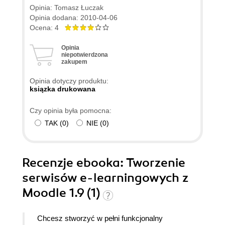
jest wyjaśnienie (chyba) wszystkich opcji w
Opinia: Tomasz Łuczak
opisywanych elementach. Książka to podręcznik
Opinia dodana: 2010-04-06
korzystania z Moodle, ale bez filozofii e-learningu
Ocena: 4
za pomocą Moodle. Szkoda, że do książki nie
Opinia
dołączono przykładowego kursu. Skoro autor się
niepotwierdzona
zakupem
nie popisał, to mógłby tłumacz/redakcja
przygotować przykładowy kurs dla tych co kupili
Opinia dotyczy produktu:
książkę. Książka jest na tyle droga względem
ksiązka drukowana
objętości i treści, że byłoby na opłacenie realizacji
Czy opinia była pomocna:
tego jakże potrzebnego dodatku, ułatwiającego
TAK
(
0
)
NIE
(
0
)
start nowym moodlerom.
Recenzje
ebooka
: Tworzenie
serwisów e-learningowych z
Moodle 1.9 (1)
Chcesz stworzyć w pełni funkcjonalny