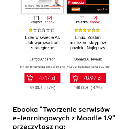
Promocja
książka
ebook
książka
ebook
ksią
Lider w świecie AI.
Linux. Zostań
P
Jak wprowadzać
mistrzem skryptów
Re
strategiczne
powłoki. Najlepszy
Ob
innowacje, rozwijać
przewodnik, z
nauko
biznes i
którym
cz
Jarrod Anderson
Donald A. Tevault
William 
przewodzić
zoptymalizujesz,
eksp
(44,50 zł najniższa cena z 30 dni)
(74,50 zł najniższa cena z 30 dni)
(44,50 zł naj
zespołowi w erze
zautomatyzujesz i
anali
sztucznej
usprawnisz każde
Python
47.17 zł
78.97 zł
inteligencji
zadanie
89.00zł
(-47%)
149.00zł
(-47%)
89.0
Ebooka
"Tworzenie serwisów
e-learningowych z Moodle 1.9"
przeczytasz na: