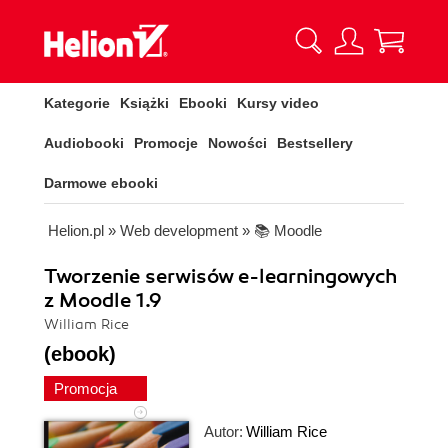
Kategorie
Książki
Ebooki
Kursy video
Audiobooki
Promocje
Nowości
Bestsellery
Darmowe ebooki
Helion.pl
»
Web development
»
📚 Moodle
Tworzenie serwisów e-learningowych
z Moodle 1.9
William Rice
(ebook)
Promocja
Autor:
William Rice