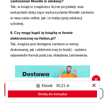
zastosowań Moodle w edukacji?
Ustalanie kolejności kursów (109)
Tak, w książce znajdziesz liczne przykłady oraz
Dodawanie kursu do kilku kategorii (110)
wskazówki dotyczące wykorzystania Moodle zarówno
Zmiana kategorii kursu (111)
w nauczaniu online, jak i w tradycyjnej edukacji
Ustawienia kursu (112)
szkolnej.
Ręczne zapisywanie nauczycieli i uczniów (128)
Bloki (130)
8. Czy mogę kupić tę książkę w formie
Podsumowanie (153)
elektronicznej na Helion.pl?
Rozdział 5. Dodawanie materiału statycznego do
Tak, książka jest dostępna zarówno w wersji
drukowanej, jak i elektronicznej (e-book) - wybierz
kursu (155)
odpowiedni format podczas składania zamówienia.
Jakie rodzaje materiałów statycznych można
dodać? (155)
Zasoby (156)
Pliki (158)
Do czego służy przesyłanie plików? (158)
Ebook
30,21 zł
Typy plików (159)
Zamieszczanie odnośników do przesłanych
Dodaj do koszyka
plików (160)
Program partnerski -
Kiedy warto korzystać z przesyłania plików?