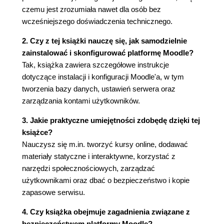
Instalacja Moodle'a (46)
czemu jest zrozumiała nawet dla osób bez
Krok 1. instalacji - serwer (47)
wcześniejszego doświadczenia technicznego.
Krok 2. instalacji - poddomena czy
2. Czy z tej książki nauczę się, jak samodzielnie
podkatalog? (49)
zainstalować i skonfigurować platformę Moodle?
Krok 3. instalacji - pobranie i rozpakowanie
Tak, książka zawiera szczegółowe instrukcje
Moodle'a (50)
dotyczące instalacji i konfiguracji Moodle'a, w tym
Krok 4. instalacji - katalog danych Moodle'a
tworzenia bazy danych, ustawień serwera oraz
(53)
zarządzania kontami użytkowników.
Krok 5. instalacji - baza danych (54)
Krok 6. instalacji - skrypt instalacyjny (57)
3. Jakie praktyczne umiejętności zdobędę dzięki tej
Podsumowanie (64)
książce?
Rozdział 3. Konfiguracja witryny (65)
Nauczysz się m.in. tworzyć kursy online, dodawać
materiały statyczne i interaktywne, korzystać z
Eksperymenty na własną rękę (65)
narzędzi społecznościowych, zarządzać
Menu administracji witryny (66)
użytkownikami oraz dbać o bezpieczeństwo i kopie
Dostęp do menu administracji witryny (67)
zapasowe serwisu.
Uwierzytelnianie (68)
Uwierzytelnianie przy użyciu zewnętrznej
4. Czy książka obejmuje zagadnienia związane z
bazy danych lub zewnętrznego serwera (69)
bezpieczeństwem platformy Moodle?