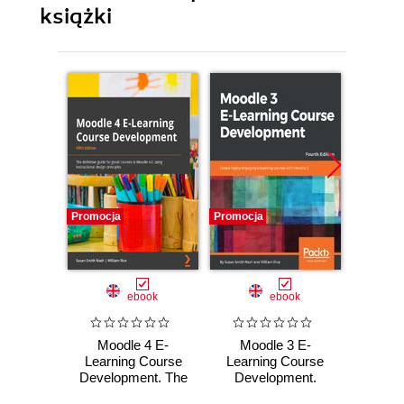
książki
Promocja
Promocja
Promocj
ebook
ebook
Moodle 4 E-
Moodle 3 E-
Moodle
Learning Course
Learning Course
C
Development. The
Development.
Deve
definitive guide to
Create highly
Third E