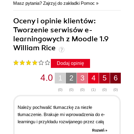
Masz pytania? Zajrzyj do zakładki
Pomoc
»
Oceny i opinie klientów:
Tworzenie serwisów e-
learningowych z Moodle 1.9
William Rice
Dodaj opinię
4.0
1
2
3
4
5
6
(0)
(0)
(0)
(1)
(0)
(0)
Należy pochwalić tłumaczkę za niezłe
tłumaczenie. Brakuje mi wprowadzenia do e-
learningu i przykładu rozwijanego przez całą
książkę. Opis instalacji nie jest kompletny. Plusem
Rozwiń »