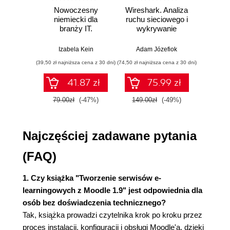
Nowoczesny
Wireshark. Analiza
Aut
(rozdział 9.) (23)
niemiecki dla
ruchu sieciowego i
prze
Krok 9. Rozszerzanie Moodle'a (rozdział 10.) (24)
branży IT.
wykrywanie
s
Idea Moodle'a (24)
Praktyczne
włamań
ste
przykłady i
p
Doświadczenia użytkowników Moodle'a (25)
Izabela Kein
Adam Józefiok
Wito
ćwiczenia
Strona główna Moodle'a (26)
(39,50 zł najniższa cena z 30 dni)
(74,50 zł najniższa cena z 30 dni)
(29,95 zł naj
Wewnątrz kursu (30)
41.87 zł
75.99 zł
Tryb edycji (37)
Zasoby i elementy interaktywne (39)
79.00zł
(-47%)
149.00zł
(-49%)
59.9
Blok administracji (40)
I wiele więcej (41)
Najczęściej zadawane pytania
Architektura Moodle'a (41)
Katalog aplikacji Moodle'a (42)
(FAQ)
Katalog danych Moodle'a (43)
Baza danych Moodle'a (44)
1. Czy książka "Tworzenie serwisów e-
Podsumowanie (44)
learningowych z Moodle 1.9" jest odpowiednia dla
Rozdział 2. Instalacja i konfiguracja Moodle'a (45)
osób bez doświadczenia technicznego?
Eksperymenty na własną rękę (45)
Tak, książka prowadzi czytelnika krok po kroku przez
Korzystanie z tego rozdziału (46)
proces instalacji, konfiguracji i obsługi Moodle'a, dzięki