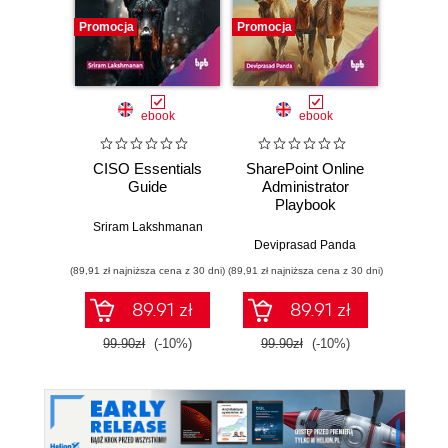
Promocja
Promocja
Promocj
ebook
ebook
CISO Essentials
SharePoint Online
Moodle
Guide
Administrator
Enhanc
Playbook
regul
compli
Sriram Lakshmanan
you
Deviprasad Panda
I
infr
(89,91 zł najniższa cena z 30 dni)
(89,91 zł najniższa cena z 30 dni)
(85,49 zł naj
89.91 zł
89.91 zł
99.90zł
(-10%)
99.90zł
(-10%)
94.9