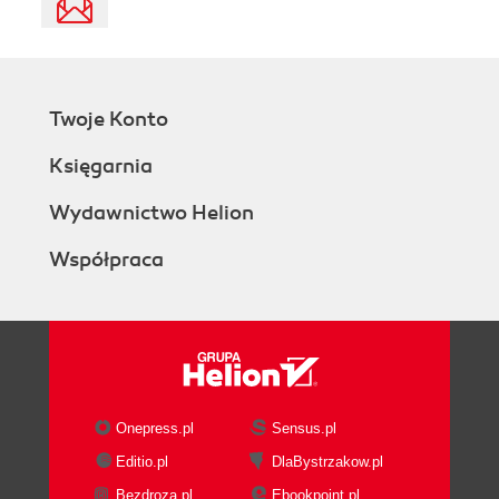
Twoje Konto
Księgarnia
Wydawnictwo Helion
Współpraca
Onepress.pl
Sensus.pl
Editio.pl
DlaBystrzakow.pl
Bezdroza.pl
Ebookpoint.pl