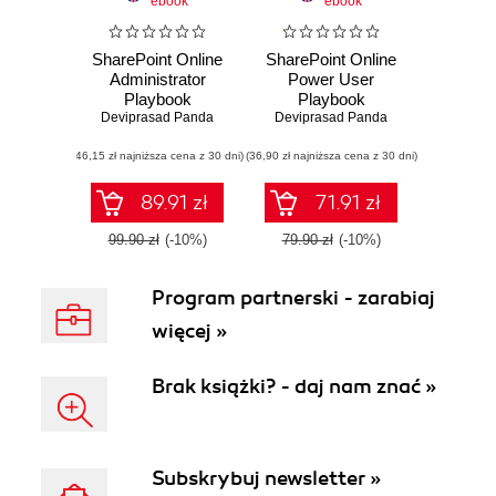
ebook
ebook
SharePoint Online
SharePoint Online
Administrator
Power User
Playbook
Playbook
Deviprasad Panda
Deviprasad Panda
(46,15 zł najniższa cena z 30 dni)
(36,90 zł najniższa cena z 30 dni)
89.91 zł
71.91 zł
99.90 zł
(-10%)
79.90 zł
(-10%)
Program partnerski - zarabiaj
więcej »
Brak książki? - daj nam znać »
Subskrybuj newsletter »