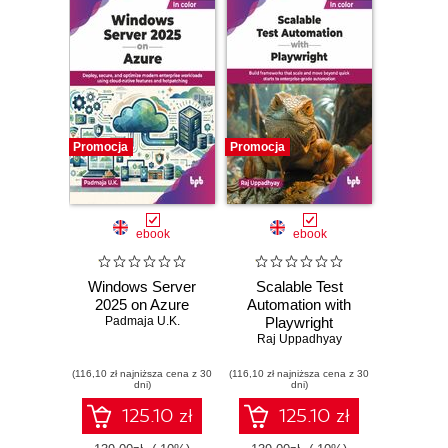
Promocja
Promocja
ebook
ebook
Windows Server
Scalable Test
2025 on Azure
Automation with
Padmaja U.K.
Playwright
Raj Uppadhyay
(116,10 zł najniższa cena z 30
(116,10 zł najniższa cena z 30
dni)
dni)
125.10 zł
125.10 zł