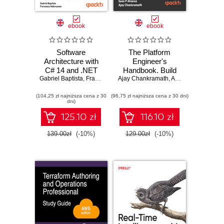
ebook
ebook
Software
The Platform
Architecture with
Engineer's
C# 14 and .NET
Handbook. Build
Gabriel Baptista
10. Build enterprise
,
Francesco Abbruzzese
Ajay Chankramath
secure, developer-
,
Angelic Gibson
applications using
focused platforms
(104,25 zł najniższa cena z 30
microservices,
(96,75 zł najniższa cena z 30 dni)
that streamline
dni)
DevSecOps, EF
modern software
Core, and design
delivery
125.10 zł
116.10 zł
patterns for Azure -
Fifth Edition
139.00zł
(-10%)
129.00zł
(-10%)