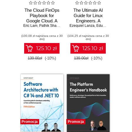
The Cloud FinOps
The Ultimate AI
Playbook for
Guide for Linux
Google Cloud. A
Engineers. A
Eric Lam
practical guide to
,
Pathik Sharma
,
Bruce Warner
Ezequiel Lanza
practical guide to
,
Eduardo Spotti
adopt, build, and
harnessing AI,
(100,08 zł najniższa cena z 30
scale Cloud
(104,25 zł najniższa cena z 30
LLMs, and
dni)
dni)
FinOps
Automation in
Linux
125.10 zł
125.10 zł
environments
139.00zł
(-10%)
139.00zł
(-10%)
Promocja
Promocja