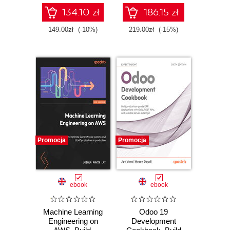
agents
134.10 zł
186.15 zł
149.00zł
(-10%)
219.00zł
(-15%)
Promocja
Promocja
ebook
ebook
Machine Learning
Odoo 19
Engineering on
Development