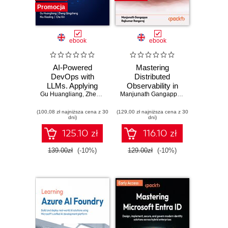
Promocja
ebook
ebook
AI-Powered
Mastering
DevOps with
Distributed
LLMs. Applying
Observability in
Gu Huangliang
Large Language
,
Zheng Qingzheng
Rust. Implement
,
Niu Xiaoling
,
Che Xin
Manjunath Gangappa
,
Rajkumar Rang
Models to Software
OpenTelemetry in
(100,08 zł najniższa cena z 30
Delivery and SRE
(129,00 zł najniższa cena z 30
a real-world, multi-
dni)
dni)
container e-
commerce
125.10 zł
116.10 zł
architecture
139.00zł
(-10%)
129.00zł
(-10%)