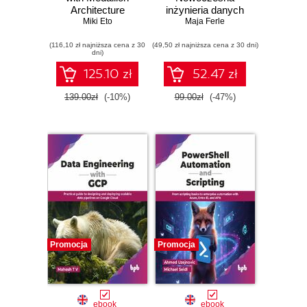
Architecture
inżynieria danych
Miki Eto
w praktyce
Maja Ferle
(116,10 zł najniższa cena z 30
(49,50 zł najniższa cena z 30 dni)
dni)
125.10 zł
52.47 zł
139.00zł
(-10%)
99.00zł
(-47%)
Promocja
Promocja
ebook
ebook