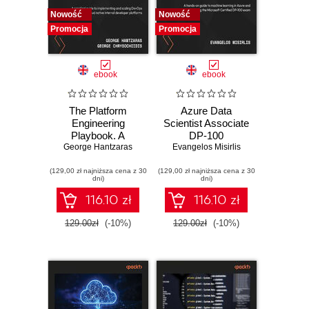
Nowość
Nowość
Promocja
Promocja
ebook
ebook
The Platform
Azure Data
Engineering
Scientist Associate
Playbook. A
DP-100
practical guide to
George Hantzaras
Certification Guide.
Evangelos Misirlis
implementing and
A hands-on guide
(129,00 zł najniższa cena z 30
scaling DevOps
(129,00 zł najniższa cena z 30
to machine
dni)
dni)
with cloud native
learning in Azure
internal developer
and passing the
116.10 zł
116.10 zł
platforms
Microsoft Certified
DP-100 exam -
129.00zł
(-10%)
129.00zł
(-10%)
Second Edition