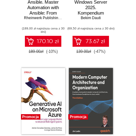
Ansible. Master
Windows Server
Automation with
2025.
Ansible: From
Kompendium
Installation to
Rheinwerk Publishing
,
Inc
,
Axel Miesen
administratora i
Bekim Dauti
Advanced
przygotowanie do
(189,00 zł najniższa cena z 30
Playbook
(69,50 zł najniższa cena z 30 dni)
egzaminu AZ-800.
dni)
Techniques
Wydanie IV
170.10 zł
73.67 zł
189.00zł
(-10%)
139.00zł
(-47%)
Promocja
Promocja