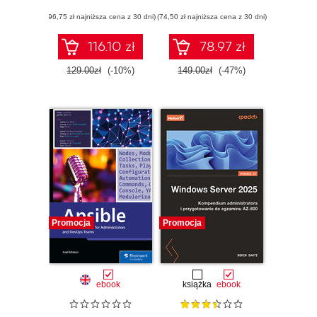
with Docker and
(96,75 zł najniższa cena z 30 dni)
Kubernetes
(74,50 zł najniższa cena z 30 dni)
116.10 zł
78.97 zł
129.00zł
(-10%)
149.00zł
(-47%)
Promocja
Promocja
ebook
książka
ebook