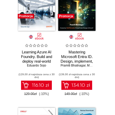
Promocja
Promocja
ebook
ebook
Learning Azure AI
Mastering
Foundry. Build and
Microsoft Entra ID.
deploy real-world
Design, implement,
AI solutions using
Eduardo Sojo
secure, and govern
Pramiti Bhatnagar
,
Merill Fernando
Microsoft's unified
modern identity
(129,00 zł najniższa cena z 30
AI development
(139,00 zł najniższa cena z 30
solutions across
dni)
dni)
platform
hybrid enterprises
116.10 zł
134.10 zł
129.00zł
(-10%)
149.00zł
(-10%)