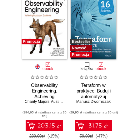
Promocja
Bestseller
Nowość
Promocja
ebook
książka
ebook
Observability
Terraform w
Engineering.
praktyce. Buduj i
Achieving
automatyzuj
Charity Majors
Production
,
Austin Parker
,
Liz Fong-Jones
Mariusz Dworniczak
infrastrukturę
Excellence. 2nd
chmurową oraz
(194,65 zł najniższa cena z 30
Edition
(29,95 zł najniższa cena z 30 dni)
zarządzaj nią z
dni)
wykorzystaniem
Dockera
203.15 zł
31.75 zł
239.00zł
(-15%)
59.90zł
(-47%)