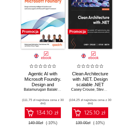
Promocja
Promocja
ebook
ebook
Agentic AI with
Clean Architecture
Microsoft Foundry.
with .NET. Design
Design and
scalable .NET
develop intelligent
Balamurugan Balakreshnan
,
Casey Crouse
Sina Fakhraee
applications by
,
,
Steve "Ardalis" Smith
Jay Padhya
,
Minsoo T
,
J
AI solutions and
using Clean
(111,75 zł najniższa cena z 30
autonomous
(104,25 zł najniższa cena z 30
Architecture
dni)
dni)
agents with
principles and
Microsoft's Agent
proven patterns
134.10 zł
125.10 zł
Framework
149.00zł
(-10%)
139.00zł
(-10%)