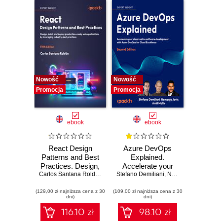
Nowość
Nowość
Promocja
Promocja
ebook
ebook
React Design
Azure DevOps
Patterns and Best
Explained.
Practices. Design,
Accelerate your
build, and deploy
Carlos Santana Roldán
Stefano Demiliani
cloud-native
,
Nemanja Jovic
,
Amit
production-ready
software
(129,00 zł najniższa cena z 30
web applications
(109,00 zł najniższa cena z 30
development with
dni)
dni)
by leveraging
Azure DevOps for
industry-best
Cloud Excellence -
116.10 zł
98.10 zł
practices - Fifth
Second Edition