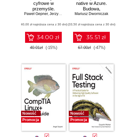
cyfrowe w
native w Azure.
przemyśle.
Budowa,
Paweł Gepner
Możliwości i
,
Jerzy Krawiec
Mariusz Dworniczak
wdrażanie i
wyzwania
bezpieczeństwo
(40,00 zł najniższa cena z 30 dni)
(33,50 zł najniższa cena z 30 dni)
34.00 zł
35.51 zł
40.01zł
(-15%)
67.00zł
(-47%)
Nowość
Nowość
Promocja
Promocja