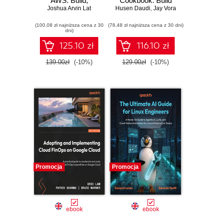
AWS. Build,
Cookbook. Build
Joshua Arvin Lat
deploy, and
Husen Daudi
production-grade
,
Jay Vora
operationalize
ERP applications
(100,08 zł najniższa cena z 30
LLMs, AI agents,
(78,48 zł najniższa cena z 30 dni)
with OWL, REST
dni)
and generative AI
APIs, and scalable
systems on AWS -
server-side logic -
125.10 zł
116.10 zł
Second Edition
Sixth Edition
139.00zł
(-10%)
129.00zł
(-10%)
Promocja
Promocja
ebook
ebook