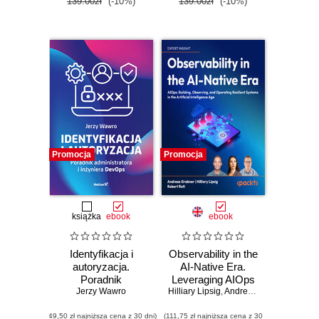
139.00zł
(-10%)
139.00zł
(-10%)
Promocja
Promocja
książka
ebook
ebook
Identyfikacja i
Observability in the
autoryzacja.
AI-Native Era.
Poradnik
Leveraging AIOps
administratora i
Jerzy Wawro
Hilliary Lipsig
to build, observe,
,
Andreas Grabner
,
Robert
inżyniera DevOps
and operate
(49,50 zł najniższa cena z 30 dni)
(111,75 zł najniższa cena z 30
resilient systems