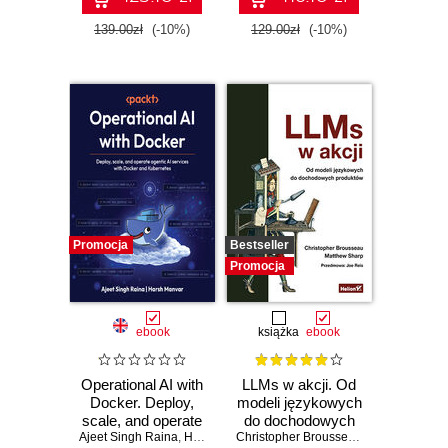
Databricks
139.00zł
(-10%)
129.00zł
(-10%)
Promocja
Bestseller
Promocja
ebook
książka
ebook
Operational AI with
LLMs w akcji. Od
Docker. Deploy,
modeli językowych
scale, and operate
do dochodowych
Ajeet Singh Raina
agentic AI services
,
Harsh Manvar
produktów
Christopher Brousseau
,
Matt Sharp