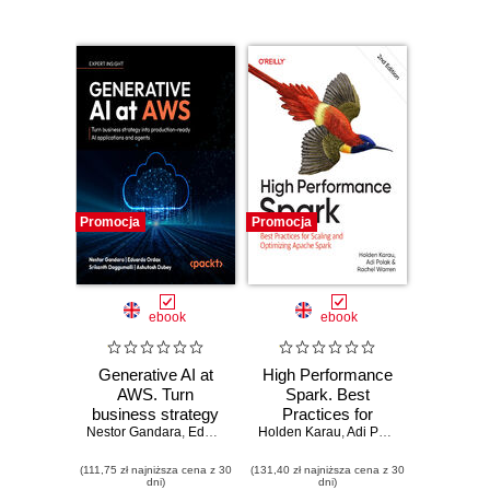
Promocja
Promocja
ebook
ebook
Generative AI at
High Performance
AWS. Turn
Spark. Best
business strategy
Practices for
Nestor Gandara
into production-
,
Eduardo Ordax
Holden Karau
,
Srikanth Daggumalli
Scaling and
,
Adi Polak
,
,
Rachel Warr
Ashutosh Du
ready AI
Optimizing Apache
(111,75 zł najniższa cena z 30
applications and
(131,40 zł najniższa cena z 30
Spark. 2nd Edition
dni)
dni)