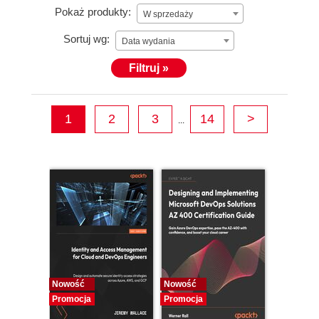
Pokaż produkty:
W sprzedaży
Sortuj wg:
Data wydania
Filtruj »
1
2
3
14
>
...
Nowość
Nowość
Promocja
Promocja