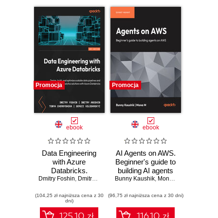
Promocja
Promocja
ebook
ebook
Data Engineering
AI Agents on AWS.
with Azure
Beginner's guide to
Databricks.
building AI agents
Dmitry Foshin
Design, build, and
,
Dmitry Anoshin
Bunny Kaushik
,
Tonya Chernyshova
on AWS
,
Mona M
,
Sergii Volodars
,
Randy DeFa
optimize scalable
(104,25 zł najniższa cena z 30
data pipelines and
(96,75 zł najniższa cena z 30 dni)
dni)
analytics solutions
with Azure
125.10 zł
116.10 zł