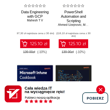
Data Engineering
PowerShell
with GCP
Automation and
Mahesh T V
Scripting
Ahmed Uzejnovic
,
Michael Seidl
(97,30 zł najniższa cena z 30 dni)
(116,10 zł najniższa cena z 30
dni)
125.10 zł
125.10 zł
139.00zł
(-10%)
139.00zł
(-10%)
Promocja
Promocja