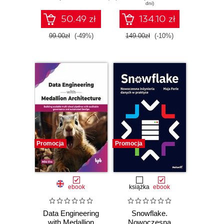
dni)
50.49 zł
134.10 zł
99.00zł
(-49%)
149.00zł
(-10%)
Promocja
Promocja
ebook
książka
ebook
Data Engineering
Snowflake.
with Medallion
Nowoczesna