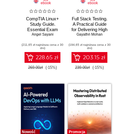
ebook
ebook
CompTIA Linux+
Full Stack Testing.
Study Guide.
A Practical Guide
Essential Exam
for Delivering High
Angel Sayani
Prep
Quality Software in
Gayathri Mohan
the Age of AI. 2nd
(211,65 zł najniższa cena z 30
(194,65 zł najniższa cena z 30
Edition
dni)
dni)
228.65 zł
203.15 zł
269.00zł
(-15%)
239.00zł
(-15%)
Nowość
Promocja