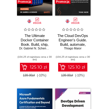
Promocja
Promocja
ebook
ebook
The Ultimate
The Cloud DevOps
Docker Container
Engineer's Guide.
Book. Build, ship,
Build, automate,
deploy, and scale
Dr. Gabriel N. Schenker
secure, and scale
Thiago Maior
containerized
cloud-native CI/CD
(104,25 zł najniższa cena z 30
applications with
(104,25 zł najniższa cena z 30
pipelines with
dni)
dni)
Docker,
DevOps best
Kubernetes, and
practices
125.10 zł
125.10 zł
the cloud - Fourth
Edition
139.00zł
(-10%)
139.00zł
(-10%)