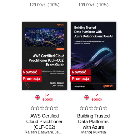
Edition
129.00zł
(-10%)
109.00zł
(-10%)
Nowość
Nowość
Promocja
Promocja
ebook
ebook
AWS Certified
Building Trusted
Cloud Practitioner
Data Platforms
(CLF-C02)
with Azure
Rajesh Daswani
Certification Guide.
,
Jess Alvarez
Databricks and
Manoj Kukreja
Master AWS
GenAI. A Hands-