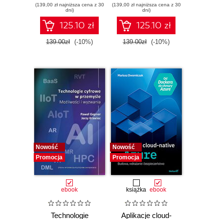
(139,00 zł najniższa cena z 30
fundamentals,
(139,00 zł najniższa cena z 30
On Guide to
dni)
dni)
cloud architecture,
Creating Governed
security, and
Data Products in a
125.10 zł
125.10 zł
pricing for the CLF-
Lakehouse -
C02 exam -
Second Edition
139.00zł
(-10%)
139.00zł
(-10%)
Second Edition
Nowość
Nowość
Promocja
Promocja
ebook
książka
ebook
Technologie
Aplikacje cloud-