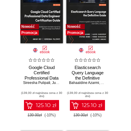
Nowość
Nowość
Promocja
Promocja
ebook
ebook
Google Cloud
Elasticsearch
Certified
Query Language
Professional Data
the Definitive
Sireesha Pulipati
Engineer
,
Juan Carlos Escalante Soto
Bahaaldine Azarmi
Guide. A hands-on
,
Alexis Charveriat
,
Certification Guide.
guide to mastering
(139,00 zł najniższa cena z 30
Get certified and
(139,00 zł najniższa cena z 30
ESQL for search,
dni)
dni)
develop expert-
observability, and
level data
security
125.10 zł
125.10 zł
engineering skills
with Google Cloud
139.00zł
(-10%)
139.00zł
(-10%)
Platform