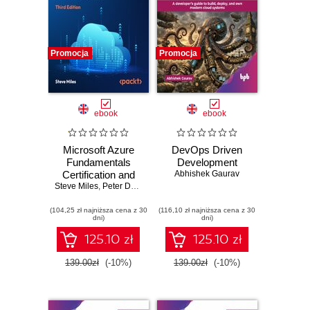
Promocja
Promocja
ebook
ebook
Microsoft Azure
DevOps Driven
Fundamentals
Development
Certification and
Abhishek Gaurav
Steve Miles
Beyond. A
,
Peter De Tender
complete AZ-900
(104,25 zł najniższa cena z 30
exam guide with
(116,10 zł najniższa cena z 30
dni)
dni)
online mock
exams and hands-
125.10 zł
125.10 zł
on activities - Third
Edition
139.00zł
(-10%)
139.00zł
(-10%)