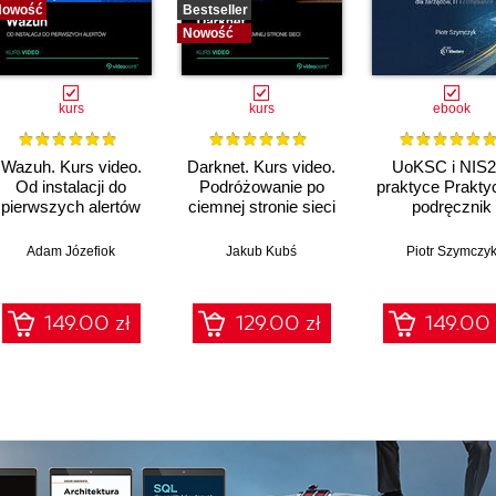
Nowość
Bestseller
Nowość
kurs
kurs
ebook
Wazuh. Kurs video.
Darknet. Kurs video.
UoKSC i NIS2
Od instalacji do
Podróżowanie po
praktyce Prakty
pierwszych alertów
ciemnej stronie sieci
podręcznik
implementacj
Krajowego Sys
Adam Józefiok
Jakub Kubś
Piotr Szymczy
Cyberbezpiecze
Frameworki
procedury, audyt
149.00 zł
129.00 zł
149.00 
zarządów, IT 
compliance