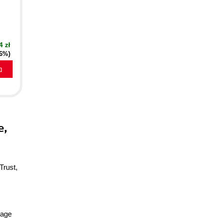
4 zł
16%)
a
e,
Trust,
nage