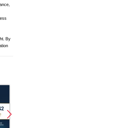
nance,
cess
ht. By
ation