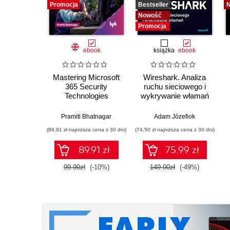
Promocja
Bestseller
Nowość
Promocja
ebook
książka
ebook
Mastering Microsoft
Wireshark. Analiza
365 Security
ruchu sieciowego i
Technologies
wykrywanie włamań
Pramiti Bhatnagar
Adam Józefiok
(89,91 zł najniższa cena z 30 dni)
(74,50 zł najniższa cena z 30 dni)
89.91 zł
75.99 zł
99.90zł
(-10%)
149.00zł
(-49%)