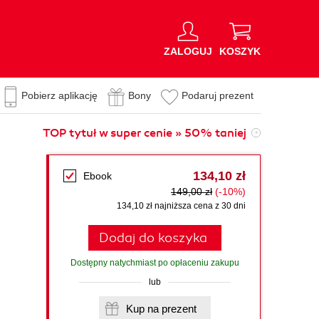
ZALOGUJ
KOSZYK
Pobierz aplikację
Bony
Podaruj prezent
TOP tytuł w super cenie » 50% taniej
134,10 zł
Ebook
149,00 zł
(-10%)
134,10 zł najniższa cena z 30 dni
Dodaj do koszyka
Dostępny natychmiast po opłaceniu zakupu
lub
Kup na prezent