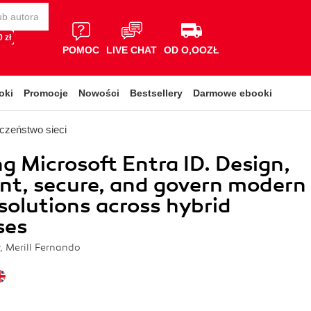
 zł
POMOC
LIVE CHAT
OD O,OOZŁ
oki
Promocje
Nowości
Bestsellery
Darmowe ebooki
czeństwo sieci
g Microsoft Entra ID. Design,
t, secure, and govern modern
 solutions across hybrid
ses
, Merill Fernando