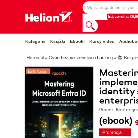
Inż. zwrotna 39,90
Kategorie
Książki
Ebooki
Kursy video
Audiobo
Helion.pl
»
Cyberbezpieczeństwo i hacking
»
📚 Bezpie
Masterin
implemen
identity
enterpri
Pramiti Bhatnagar
(ebook)
Promocja