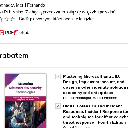
hatnagar
,
Merill Fernando
t Publishing
(Z chęcią przeczytam książkę w języku polskim)
Bądź pierwszym, który oceni tę książkę
PDF
ePub
 rabatem
Mastering Microsoft Entra ID.
Design, implement, secure, and
govern modern identity solution
across hybrid enterprises
Pramiti Bhatnagar
,
Merill Fernando
Digital Forensics and Incident
Response. Incident Response to
and techniques for effective cyb
threat response - Fourth Edition
Gerard Johansen