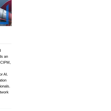
d
ds an
g CIPM,
r AI.
ation
ionals.
etwork