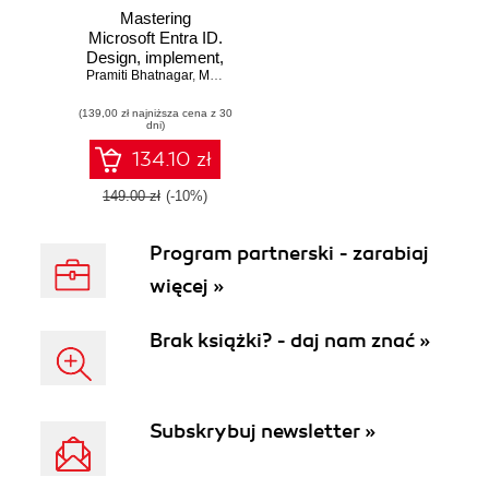
Mastering
Microsoft Entra ID.
Design, implement,
secure, and govern
Pramiti Bhatnagar
,
Merill Fernando
modern identity
(139,00 zł najniższa cena z 30
solutions across
dni)
hybrid enterprises
134.10 zł
149.00 zł
(-10%)
Program partnerski - zarabiaj
więcej »
Brak książki? - daj nam znać »
Subskrybuj newsletter »