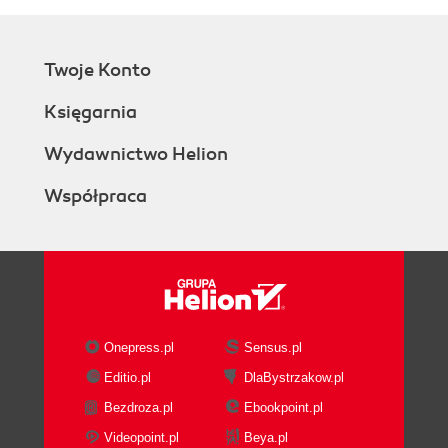
Twoje Konto
Księgarnia
Wydawnictwo Helion
Współpraca
Onepress.pl
Sensus.pl
Editio.pl
DlaBystrzakow.pl
Bezdroza.pl
Ebookpoint.pl
Videopoint.pl
Beya.pl