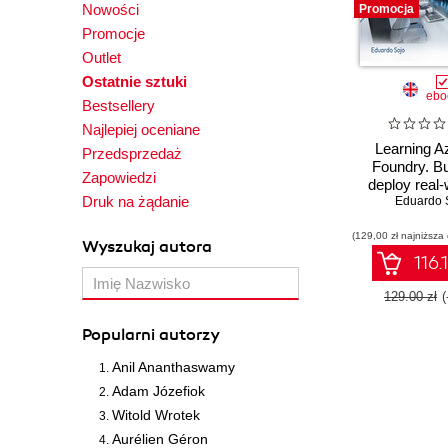
Nowości
Promocja
Promocje
Outlet
Ostatnie sztuki
ebo
Bestsellery
Najlepiej oceniane
Learning A
Przedsprzedaż
Foundry. Bu
Zapowiedzi
deploy real-
Druk na żądanie
solutions
Eduardo 
Microsoft's u
(129,00 zł najniższa
development 
Wyszukaj autora
116.
129.00 zł
Popularni autorzy
Anil Ananthaswamy
Adam Józefiok
Witold Wrotek
Aurélien Géron