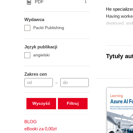
PDF
1
He specializes
Having worked
Wydawca
deployed, and
Packt Publishing
In this book,
deliver real va
Język publikacji
angielski
Tytuły au
Zakres cen
–
Wyczyść
BLOG
eBooki za 0,00zł