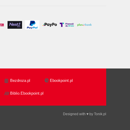
Bezdroza.pl
Ebookpoint.pl
Biblio.Ebookpoint.pl
Designed with ♥ by
Tonik.pl