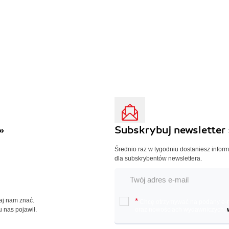
»
Subskrybuj newsletter 
Średnio raz w tygodniu dostaniesz infor
dla subskrybentów newslettera.
Daj nam znać.
*
Chcę otrzymywać na podany e-ma
u nas pojawił.
oraz nowościach wydawniczych.