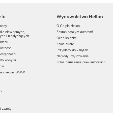
nia
Wydawnictwo Helion
mocy
O Grupie Helion
dla niewidomych,
Zostań naszym autorem!
ych i niesłyszących
Oceń książkę
klepu
Zgłoś erratę
ywatności
Przykłady do książek
dostępności
Nagrody i wyróżnienia
zty wysyłki
Zgłoś naruszenie praw autorskich
ości
nasz serwis WWW
su
i zwroty