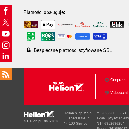
Płatności obsługuje:
Bezpieczne płatności szyfrowane SSL
Onepress.p
Videopoint.
Helion.pl sp. z o.o.
tel. (32) 230-98-63
ul. Kościuszki 1c
e-mail:
[wyświetl ema
© Helion.pl 1991-2026
44-100 Gliwice
NIP: 6312636254
Regon: 241989027