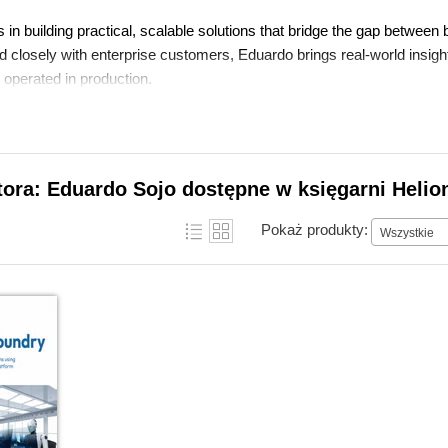
 in building practical, scalable solutions that bridge the gap betwee
 closely with enterprise customers, Eduardo brings real-world insigh
 operated in production.
 he shares a hands-on approach to Microsoft Foundry, helping readers
lue.
tora: Eduardo Sojo dostępne w księgarni Helio
Pokaż produkty:
Wszystkie