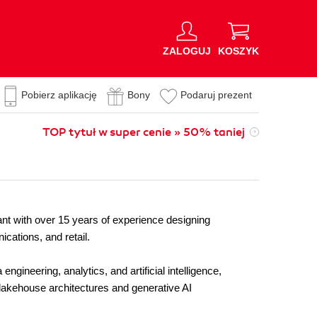
ZALOGUJ
KOSZYK
Pobierz aplikację
Bony
Podaruj prezent
TOP tytuł w super cenie » 50% taniej
ant with over 15 years of experience designing
cations, and retail.
gineering, analytics, and artificial intelligence,
lakehouse architectures and generative AI