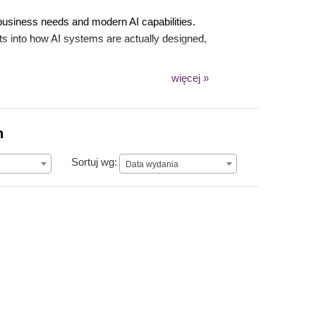
n business needs and modern AI capabilities.
ts into how AI systems are actually designed,
więcej »
 move beyond theory and build AI solutions that
n
Data wydania
Sortuj wg:
Data wydania