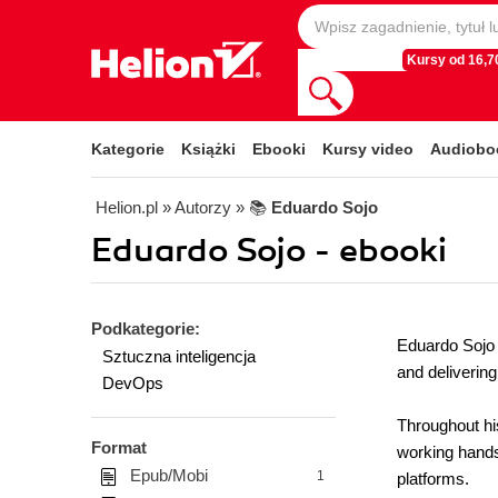
Kursy od 16,70
Kategorie
Książki
Ebooki
Kursy video
Audiobo
Helion.pl
» Autorzy
» 📚
Eduardo Sojo
Eduardo Sojo - ebooki
Podkategorie:
Eduardo Sojo 
Sztuczna inteligencja
and delivering
DevOps
Throughout his
Format
working hands
Epub/Mobi
1
platforms.