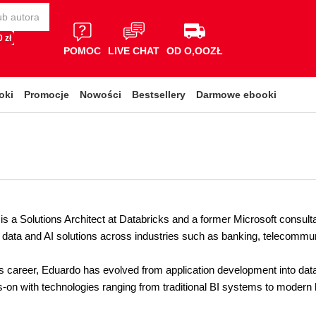
 zł
POMOC
LIVE CHAT
OD O,OOZŁ
oki
Promocje
Nowości
Bestsellery
Darmowe ebooki
is a Solutions Architect at Databricks and a former Microsoft consult
 data and AI solutions across industries such as banking, telecommuni
 career, Eduardo has evolved from application development into data en
-on with technologies ranging from traditional BI systems to modern 