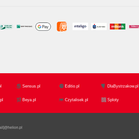
l
Sensus.pl
Editio.pl
DlaBystrzakow.pl
pl
Beya.pl
Czytalisek.pl
Sploty
il]@helion.pl