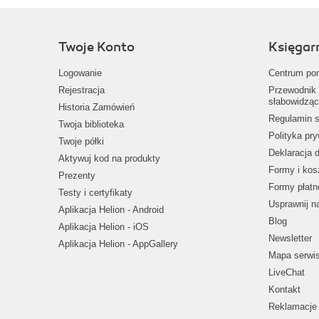
Twoje Konto
Księgar
Logowanie
Centrum po
Rejestracja
Przewodnik 
słabowidząc
Historia Zamówień
Regulamin s
Twoja biblioteka
Polityka pr
Twoje półki
Deklaracja 
Aktywuj kod na produkty
Formy i kos
Prezenty
Formy płatn
Testy i certyfikaty
Usprawnij 
Aplikacja Helion - Android
Blog
Aplikacja Helion - iOS
Newsletter
Aplikacja Helion - AppGallery
Mapa serwi
LiveChat
Kontakt
Reklamacje 