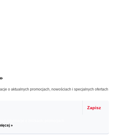
»
macje o aktualnych promocjach, nowościach i specjalnych ofertach
Zapisz
il informacje o zniżkach, promocjach
więcej »