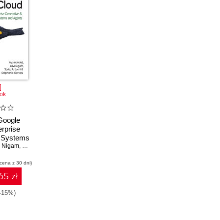
ok
Google
erprise
I Systems
nts
i Nigam
,
Sarita Joshi
 cena z 30 dni)
65 zł
(-15%)