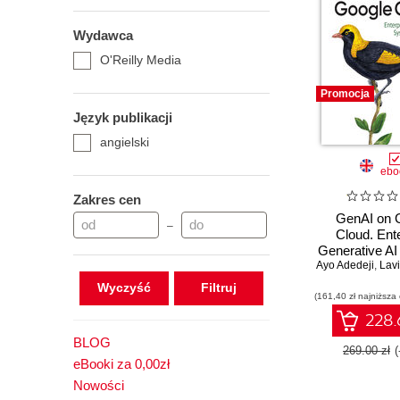
Wydawca
O'Reilly Media
Promocja
Język publikacji
angielski
ebo
Zakres cen
GenAI on 
–
Cloud. Ent
Generative A
Ayo Adedeji
and Age
,
Lav
Wyczyść
(161,40 zł najniższa
228.
BLOG
269.00 zł
eBooki za 0,00zł
Nowości