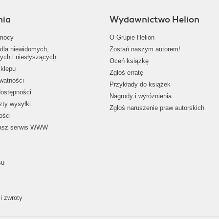
nia
Wydawnictwo Helion
mocy
O Grupie Helion
dla niewidomych,
Zostań naszym autorem!
ych i niesłyszących
Oceń książkę
klepu
Zgłoś erratę
ywatności
Przykłady do książek
dostępności
Nagrody i wyróżnienia
zty wysyłki
Zgłoś naruszenie praw autorskich
ości
nasz serwis WWW
su
i zwroty