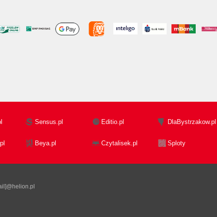
l
Sensus.pl
Editio.pl
DlaBystrzakow.pl
pl
Beya.pl
Czytalisek.pl
Sploty
il]@helion.pl