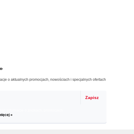
»
macje o aktualnych promocjach, nowościach i specjalnych ofertach
Zapisz
il informacje o zniżkach, promocjach
więcej »