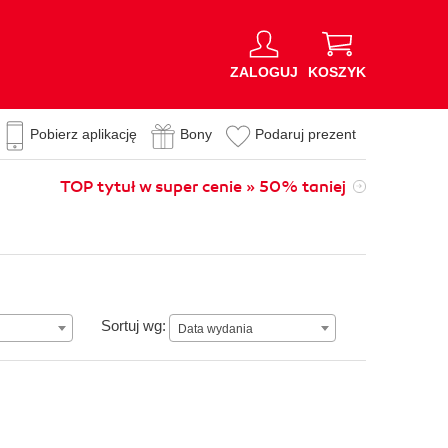
ZALOGUJ
KOSZYK
Pobierz aplikację
Bony
Podaruj prezent
TOP tytuł w super cenie » 50% taniej
Data wydania
Sortuj wg:
Data wydania