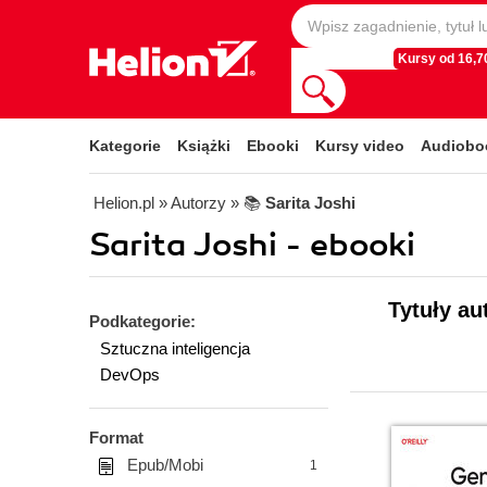
Kursy od 16,70
Kategorie
Książki
Ebooki
Kursy video
Audiobo
Helion.pl
» Autorzy
» 📚
Sarita Joshi
Sarita Joshi - ebooki
Tytuły au
Podkategorie:
Sztuczna inteligencja
DevOps
Format
Epub/Mobi
1