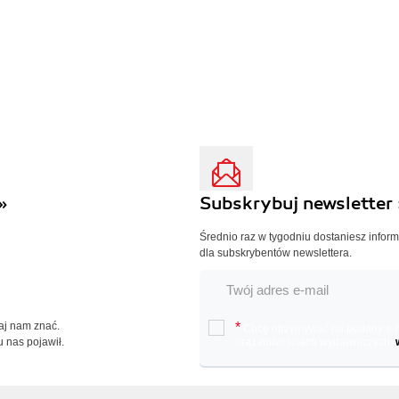
»
Subskrybuj newsletter 
Średnio raz w tygodniu dostaniesz infor
dla subskrybentów newslettera.
Daj nam znać.
*
Chcę otrzymywać na podany e-ma
u nas pojawił.
oraz nowościach wydawniczych.