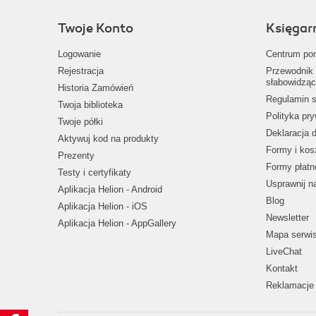
Twoje Konto
Księgar
Logowanie
Centrum po
Rejestracja
Przewodnik 
słabowidząc
Historia Zamówień
Regulamin s
Twoja biblioteka
Polityka pr
Twoje półki
Deklaracja 
Aktywuj kod na produkty
Formy i kos
Prezenty
Formy płatn
Testy i certyfikaty
Usprawnij 
Aplikacja Helion - Android
Blog
Aplikacja Helion - iOS
Newsletter
Aplikacja Helion - AppGallery
Mapa serwi
LiveChat
Kontakt
Reklamacje 