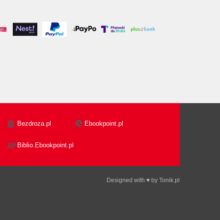
Bezdroza.pl
Ebookpoint.pl
Biblio.Ebookpoint.pl
Designed with ♥ by
Tonik.pl