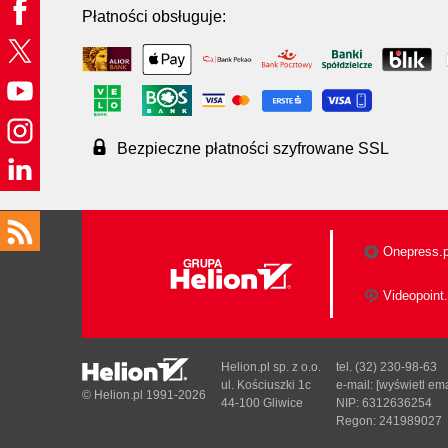
Płatności obsługuje:
Bezpieczne płatności szyfrowane SSL
Onepress.p
Videopoint.
Helion.pl sp. z o.o.
tel. (32) 230-98-63
ul. Kościuszki 1c
e-mail:
[wyświetl ema
© Helion.pl 1991-2026
44-100 Gliwice
NIP: 6312636254
Regon: 241989027