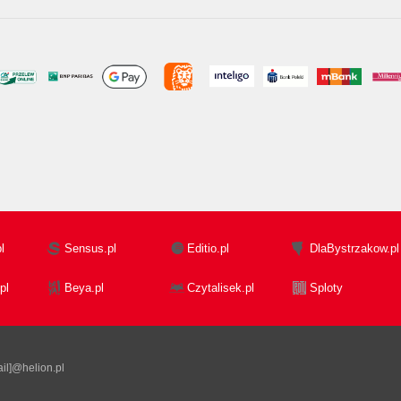
l
Sensus.pl
Editio.pl
DlaBystrzakow.pl
pl
Beya.pl
Czytalisek.pl
Sploty
il]@helion.pl