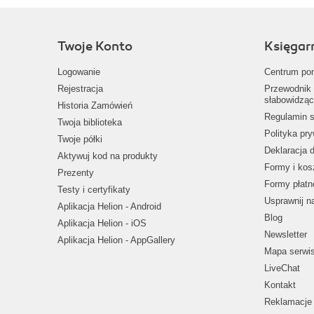
Twoje Konto
Księgar
Logowanie
Centrum po
Rejestracja
Przewodnik 
słabowidząc
Historia Zamówień
Regulamin s
Twoja biblioteka
Polityka pr
Twoje półki
Deklaracja 
Aktywuj kod na produkty
Formy i kos
Prezenty
Formy płatn
Testy i certyfikaty
Usprawnij 
Aplikacja Helion - Android
Blog
Aplikacja Helion - iOS
Newsletter
Aplikacja Helion - AppGallery
Mapa serwi
LiveChat
Kontakt
Reklamacje 