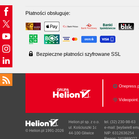
Płatności obsługuje:
Bezpieczne płatności szyfrowane SSL
Onepress.p
Videopoint.
Helion.pl sp. z o.o.
tel. (32) 230-98-63
ul. Kościuszki 1c
e-mail:
[wyświetl ema
© Helion.pl 1991-2026
44-100 Gliwice
NIP: 6312636254
Regon: 241989027