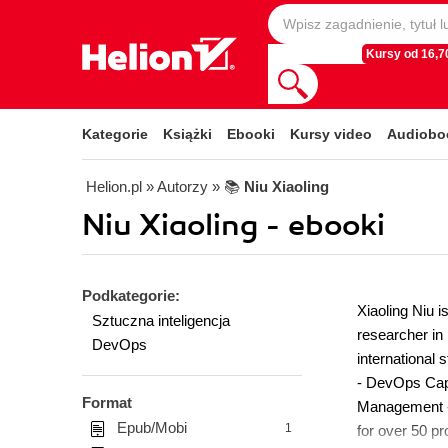
Kursy od 16,70
Kategorie
Książki
Ebooki
Kursy video
Audiobo
Helion.pl
» Autorzy
» 📚
Niu Xiaoling
Niu Xiaoling - ebooki
Podkategorie:
Xiaoling Niu 
Sztuczna inteligencja
researcher in
DevOps
international
- DevOps Capa
Format
Management -
Epub/Mobi
1
for over 50 p