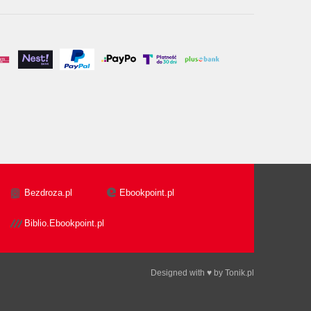
Bezdroza.pl
Ebookpoint.pl
Biblio.Ebookpoint.pl
Designed with ♥ by
Tonik.pl