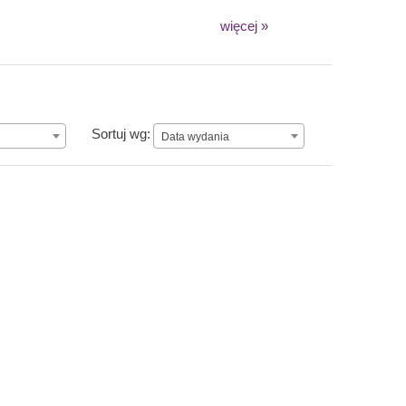
więcej »
Data wydania
Sortuj wg:
Data wydania