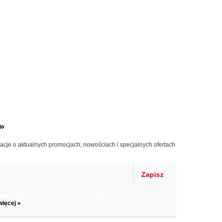
»
macje o aktualnych promocjach, nowościach i specjalnych ofertach
Zapisz
il informacje o zniżkach, promocjach
więcej »