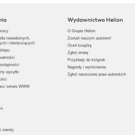
nia
Wydawnictwo Helion
mocy
O Grupie Helion
dla niewidomych,
Zostań naszym autorem!
ych i niesłyszących
Oceń książkę
klepu
Zgłoś erratę
ywatności
Przykłady do książek
dostępności
Nagrody i wyróżnienia
zty wysyłki
Zgłoś naruszenie praw autorskich
ości
nasz serwis WWW
su
i zwroty