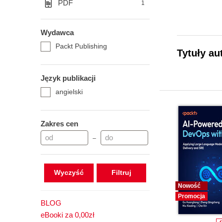
PDF
1
Wydawca
Packt Publishing
Tytuły au
Język publikacji
angielski
Zakres cen
–
Wyczyść
Nowość
Promocja
BLOG
eBooki za 0,00zł