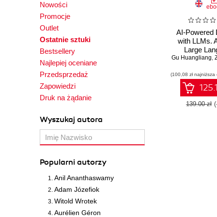
Nowości
ebo
Promocje
Outlet
AI-Powered
Ostatnie sztuki
with LLMs. 
Large Lan
Bestsellery
Gu Huangliang
Models to S
,
Z
Najlepiej oceniane
Delivery a
Przedsprzedaż
(100,08 zł najniższa
Zapowiedzi
125.
Druk na żądanie
139.00 zł
Wyszukaj autora
Popularni autorzy
Anil Ananthaswamy
Adam Józefiok
Witold Wrotek
Aurélien Géron