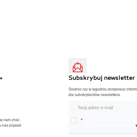
»
Subskrybuj newsletter 
Średnio raz w tygodniu dostaniesz infor
dla subskrybentów newslettera.
Daj nam znać.
*
Chcę otrzymywać na podany e-ma
u nas pojawił.
oraz nowościach wydawniczych.