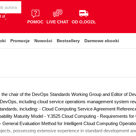
 zł
POMOC
LIVE CHAT
OD O,OOZŁ
oki
Promocje
Nowości
Bestsellery
Darmowe ebooki
is the chair of the DevOps Standards Working Group and Editor of De
 DevOps, including cloud service operations management system rev
 standards, including: - Cloud Computing Service Agreement Referen
bility Maturity Model - Y.3525 Cloud Computing - Requirements fo
 General Evaluation Method for Intelligent Cloud Computing Opera
rojects, possessing extensive experience in standard development and