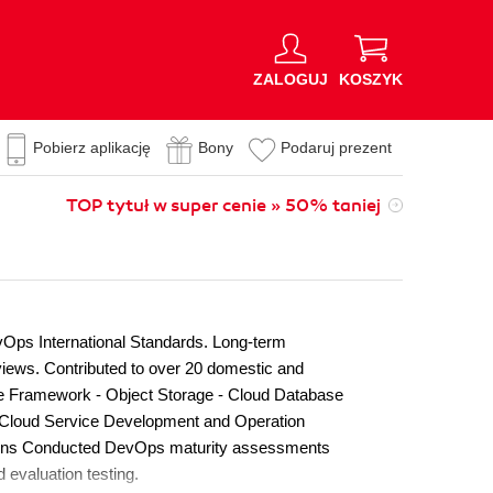
ZALOGUJ
KOSZYK
Pobierz aplikację
Bony
Podaruj prezent
TOP tytuł w super cenie » 50% taniej
vOps International Standards. Long-term
iews. Contributed to over 20 domestic and
ce Framework - Object Storage - Cloud Database
r Cloud Service Development and Operation
tions Conducted DevOps maturity assessments
 evaluation testing.