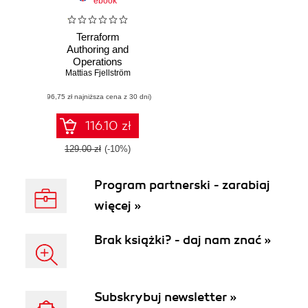
ebook
Terraform
Authoring and
Operations
Professional Study
Mattias Fjellström
Guide - AWS
(96,75 zł najniższa cena z 30 dni)
edition. A complete
exam prep guide
with practical
116.10 zł
examples, best
practices, and real-
129.00 zł
(-10%)
world Terraform
skills
Program partnerski - zarabiaj
więcej »
Brak książki? - daj nam znać »
Subskrybuj newsletter »