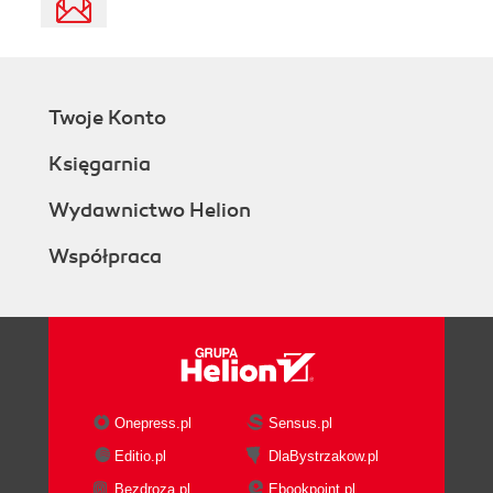
Twoje Konto
Księgarnia
Wydawnictwo Helion
Współpraca
Onepress.pl
Sensus.pl
Editio.pl
DlaBystrzakow.pl
Bezdroza.pl
Ebookpoint.pl