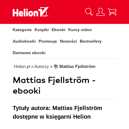
Kategorie
Książki
Ebooki
Kursy video
Audiobooki
Promocje
Nowości
Bestsellery
Darmowe ebooki
Helion.pl
» Autorzy
» 📚
Mattias Fjellström
Mattias Fjellström -
ebooki
Tytuły autora: Mattias Fjellström
dostępne w księgarni Helion