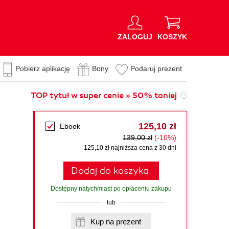
ZALOGUJ
KOSZYK
Pobierz aplikację
Bony
Podaruj prezent
TOP tytuł w super cenie » 50% taniej
125,10 zł
Ebook
139,00 zł
(-10%)
125,10 zł najniższa cena z 30 dni
Dodaj do koszyka
Dostępny natychmiast po opłaceniu zakupu
lub
Kup na prezent