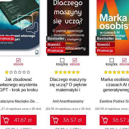
romocja
Bestseller
Bestseller
Nowość
Nowość
Promocja
Promocja
ebook
książka
ebook
książka
eboo
Jak zbudować
Dlaczego maszyny
Marka osobist
własnego asystenta
się uczą? O pięknie
czasach AI i
GPT - krok po kroku
matematyki i
generatywne
działaniu
wyszukiwani
współczesnej
Katarzyna Maciejko-Zielińska
Anil Ananthaswamy
Ewelina Podrez-S
sztucznej inteligencji
1,27 zł najniższa cena z 30 dni)
(34,50 zł najniższa cena z 30 dni)
(34,50 zł najniższa cena 
41.67 zł
36.57 zł
36.57 z