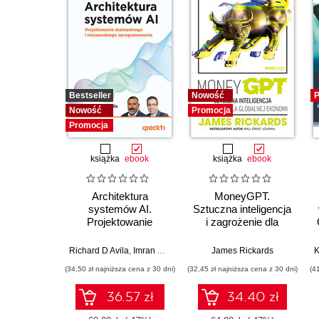
Bestseller
Nowość
P
Nowość
Promocja
Promocja
książka
ebook
książka
ebook
Architektura
MoneyGPT.
systemów AI.
Sztuczna inteligencja
Projektowanie
i zagrożenie dla
skalowalnego i
globalnej ekonomii
niezawodnego
Richard D Avila
,
Imran Ahmad
James Rickards
oprogramowania
(34,50 zł najniższa cena z 30 dni)
(32,45 zł najniższa cena z 30 dni)
(4
36.57 zł
34.40 zł