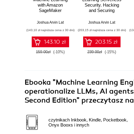
with Amazon
Security. Hacking
SageMaker
and Securing
Cookbook. 80 proven
Serverless Cloud
recipes for data
Applications on AWS,
Joshua Arvin Lat
Joshua Arvin Lat
scientists and
Azure, and Google
(143,10 zł najniższa cena z 30 dni)
(203,15 zł najniższa cena z 30 dni)
(13
developers to
Cloud
perform machine
143.10 zł
203.15 zł
learning experiments
and deployments
159.00zł
(-10%)
239.00zł
(-15%)
Ebooka
"Machine Learning Engi
operationalize LLMs, AI agent
Second Edition"
przeczytasz na
czytnikach Inkbook, Kindle, Pocketbook,
Onyx Booxs i innych