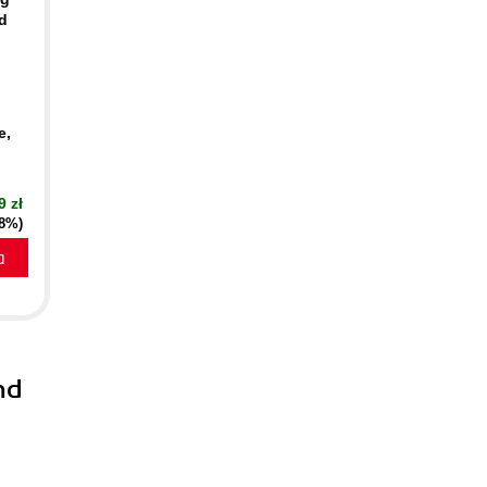
d
e,
9 zł
18%)
a
nd