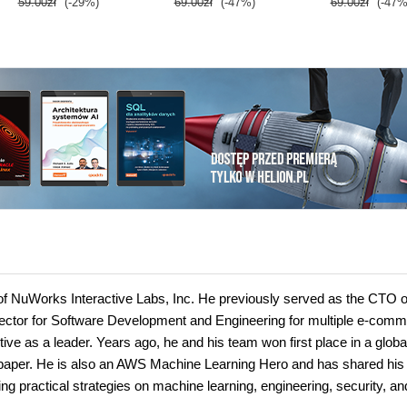
59.00zł
(-29%)
69.00zł
(-47%)
69.00zł
(-47%
of NuWorks Interactive Labs, Inc. He previously served as the CTO o
ector for Software Development and Engineering for multiple e-com
tive as a leader. Years ago, he and his team won first place in a globa
h paper. He is also an AWS Machine Learning Hero and has shared his
ng practical strategies on machine learning, engineering, security, an