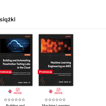
siążki
romocja
Promocja
ebook
ebook
Building and
Machine Learning