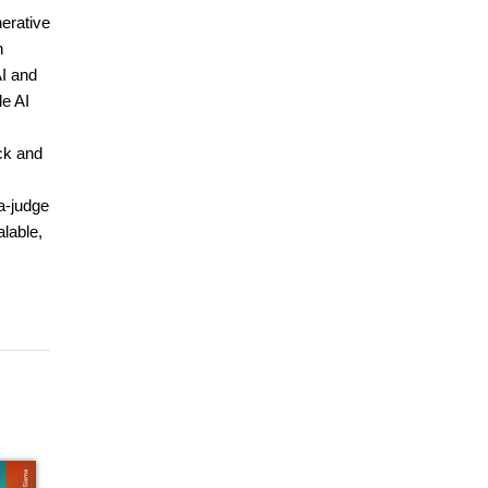
erative
h
AI and
de AI
ck and
a-judge
lable,