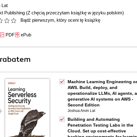
 Lat
t Publishing
(Z chęcią przeczytam książkę w języku polskim)
Bądź pierwszym, który oceni tę książkę
PDF
ePub
 rabatem
Machine Learning Engineering o
AWS. Build, deploy, and
operationalize LLMs, AI agents, 
generative AI systems on AWS -
Second Edition
Joshua Arvin Lat
Building and Automating
Penetration Testing Labs in the
Cloud. Set up cost-effective
hacking environments for learni