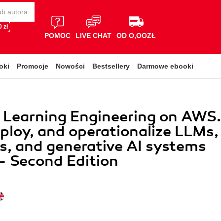
 zł
POMOC
LIVE CHAT
OD O,OOZŁ
oki
Promocje
Nowości
Bestsellery
Darmowe ebooki
 Learning Engineering on AWS.
eploy, and operationalize LLMs,
s, and generative AI systems
- Second Edition