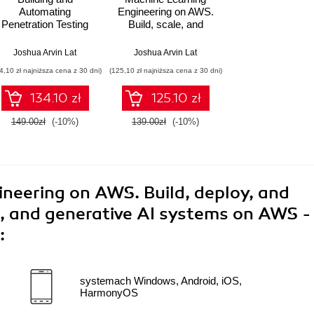
Automating
Engineering on AWS.
Penetration Testing
Build, scale, and
Labs in the Cloud.
secure machine
Set up cost-effective
learning systems and
Joshua Arvin Lat
Joshua Arvin Lat
hacking
MLOps pipelines in
4,10 zł najniższa cena z 30 dni)
(125,10 zł najniższa cena z 30 dni)
environments for
production
learning cloud
134.10 zł
125.10 zł
security on AWS,
Azure, and GCP
149.00zł
(-10%)
139.00zł
(-10%)
neering on AWS. Build, deploy, and
s, and generative AI systems on AWS -
:
systemach Windows, Android, iOS,
HarmonyOS