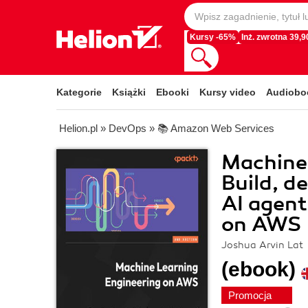
Kursy -65%
Inż. zwrotna 39,90
Kategorie
Książki
Ebooki
Kursy video
Audiobo
Helion.pl
»
DevOps
»
📚 Amazon Web Services
Machine
Build, d
AI agent
on AWS 
Joshua Arvin Lat
(ebook)
Promocja