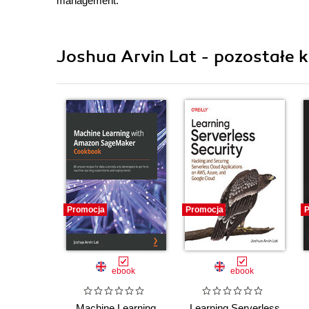
management.
Joshua Arvin Lat - pozostałe k
Promocja
Promocja
P
ebook
ebook
Machine Learning
Learning Serverless