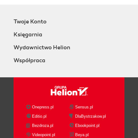
Twoje Konto
Księgarnia
Wydawnictwo Helion
Współpraca
Onepress.pl
Sensus.pl
Editio.pl
DlaBystrzakow.pl
Bezdroza.pl
Ebookpoint.pl
Videopoint.pl
Beya.pl