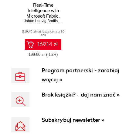
Real-Time
Intelligence with
Microsoft Fabric.
Johan Ludvig Brattĺs
Empowering Data-
,
Frank Geisler
Driven Decisions
(119,40 zł najniższa cena z 30
in the Era of AI
dni)
169.14 zł
199.00 zł
(-15%)
Program partnerski - zarabiaj
więcej »
Brak książki? - daj nam znać »
Subskrybuj newsletter »